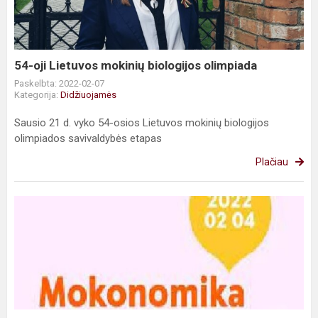
biologijos
olimpiada
54-oji Lietuvos mokinių biologijos olimpiada
Paskelbta: 2022-02-07
Kategorija:
Didžiuojamės
Sausio 21 d. vyko 54-osios Lietuvos mokinių biologijos
olimpiados savivaldybės etapas
Plačiau
Mokonomika
2022