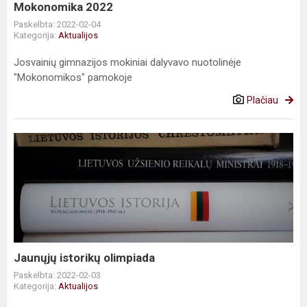
Mokonomika 2022
Paskelbta: 2022-02-04
Kategorija:
Aktualijos
Josvainių gimnazijos mokiniai dalyvavo nuotolinėje
"Mokonomikos" pamokoje
Plačiau
Jaunųjų
istorikų
olimpiada
Jaunųjų istorikų olimpiada
Paskelbta: 2022-02-03
Kategorija:
Aktualijos