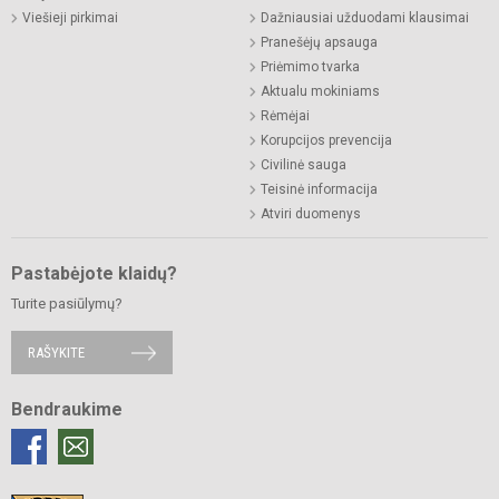
Viešieji pirkimai
Dažniausiai užduodami klausimai
Pranešėjų apsauga
Priėmimo tvarka
Aktualu mokiniams
Rėmėjai
Korupcijos prevencija
Civilinė sauga
Teisinė informacija
Atviri duomenys
Pastabėjote klaidų?
Turite pasiūlymų?
RAŠYKITE
Bendraukime