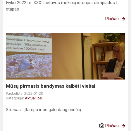
Įvyko 2022 m. XXXI Lietuvos mokinių istorijos olimpiados I
etapas
Plačiau
Mūsų
pirmasis
bandymas
kalbėti
viešai
Mūsų pirmasis bandymas kalbėti viešai
Paskelbta: 2022-01-20
Kategorija:
Aktualijos
Stresas... Įtampa ir be galo daug minčių…
Plačiau