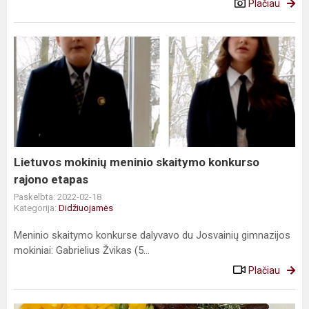
Plačiau
Lietuvos
mokinių
meninio
skaitymo
konkurso
rajono
etapas
Lietuvos mokinių meninio skaitymo konkurso
rajono etapas
Paskelbta: 2022-02-18
Kategorija:
Didžiuojamės
Meninio skaitymo konkurse dalyvavo du Josvainių gimnazijos
mokiniai: Gabrielius Žvikas (5...
Plačiau