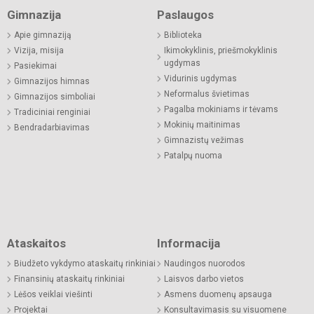
Gimnazija
Paslaugos
Apie gimnaziją
Biblioteka
Vizija, misija
Ikimokyklinis, priešmokyklinis
ugdymas
Pasiekimai
Vidurinis ugdymas
Gimnazijos himnas
Neformalus švietimas
Gimnazijos simboliai
Pagalba mokiniams ir tėvams
Tradiciniai renginiai
Mokinių maitinimas
Bendradarbiavimas
Gimnazistų vežimas
Patalpų nuoma
Ataskaitos
Informacija
Biudžeto vykdymo ataskaitų rinkiniai
Naudingos nuorodos
Finansinių ataskaitų rinkiniai
Laisvos darbo vietos
Lėšos veiklai viešinti
Asmens duomenų apsauga
Projektai
Konsultavimasis su visuomene