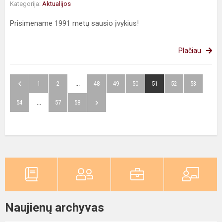
Kategorija:
Aktualijos
Prisimename 1991 metų sausio įvykius!
Plačiau
1
2
...
48
49
50
51
52
53
54
...
57
58
Naujienų archyvas