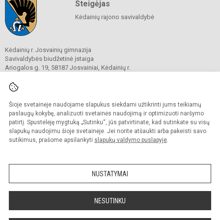
Steigėjas
Kėdainių rajono savivaldybė
Kėdainių r. Josvainių gimnazija
Savivaldybės biudžetinė įstaiga
Ariogalos g. 19, 58187 Josvainiai, Kėdainių r.
Tel.
0 347 73274
El. p.
mokykla@josvainiugimnazija.lt
Duomenys kaupiami ir saugomi
Juridinių asmenų registre
Šioje svetainėje naudojame slapukus siekdami užtikrinti jums teikiamų
Įmonės kodas 191018728
paslaugų kokybę, analizuoti svetainės naudojimą ir optimizuoti naršymo
patirtį. Spustelėję mygtuką „Sutinku“, jūs patvirtinate, kad sutinkate su visų
slapukų naudojimu šioje svetainėje. Jei norite atšaukti arba pakeisti savo
sutikimus, prašome apsilankyti
slapukų valdymo puslapyje
.
© 2020. Kėdainių r. Josvainių gimnazija. Visos teisės saugomos.
Kopijuoti turinį be raštiško gimnazijos sutikimo griežtai draudžiama.
NUSTATYMAI
Prieinamumo paraiška
Slapukų valdymas
Sumanus būdas atnaujinti
NESUTINKU
mokyklos interneto
svetainę