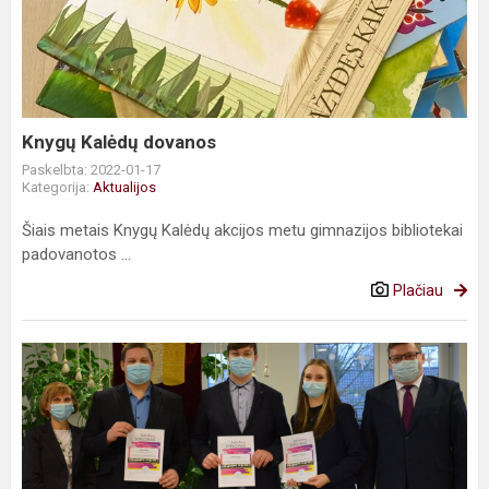
dovanos
Knygų Kalėdų dovanos
Paskelbta: 2022-01-17
Kategorija:
Aktualijos
Šiais metais Knygų Kalėdų akcijos metu gimnazijos bibliotekai
padovanotos ...
Plačiau
Įteikti
Diplomai
gimnazistams
–
istorijos
ekspertams