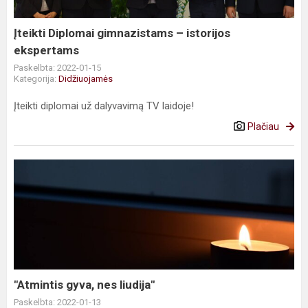
Įteikti Diplomai gimnazistams – istorijos
ekspertams
Paskelbta: 2022-01-15
Kategorija:
Didžiuojamės
Įteikti diplomai už dalyvavimą TV laidoje!
Plačiau
"Atmintis
gyva,
nes
liudija"
"Atmintis gyva, nes liudija"
Paskelbta: 2022-01-13