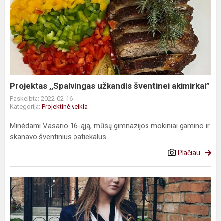
Projektas
,,Spalvingas
užkandis
šventinei
akimirkai”
Projektas ,,Spalvingas užkandis šventinei akimirkai”
Paskelbta: 2022-02-16
Kategorija:
Projektinė veikla
Minėdami Vasario 16-ąją, mūsų gimnazijos mokiniai gamino ir
skanavo šventinius patiekalus
Plačiau
54-
oji
Lietuvos
mokinių