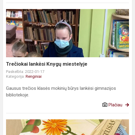
Trečiokai
lankėsi
Knygų
miestelyje
Trečiokai lankėsi Knygų miestelyje
Paskelbta: 2022-01-17
Kategorija:
Renginiai
Gausus trečios klasės mokinių būrys lankėsi gimnazijos
bibliotekoje.
Plačiau
Knygų
Kalėdų