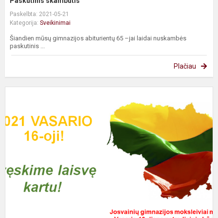
Paskutinis skambutis
Paskelbta: 2021-05-21
Kategorija:
Sveikinimai
Šiandien mūsų gimnazijos abiturientų 65 –jai laidai nuskambės
paskutinis ...
Plačiau
Š
L
k