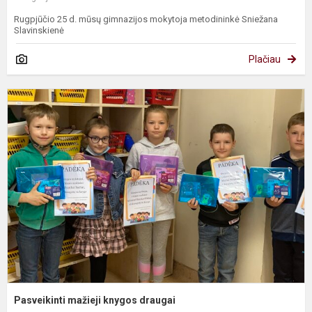
Rugpjūčio 25 d. mūsų gimnazijos mokytoja metodininkė Sniežana
Slavinskienė
Plačiau
P
m
k
d
Pasveikinti mažieji knygos draugai