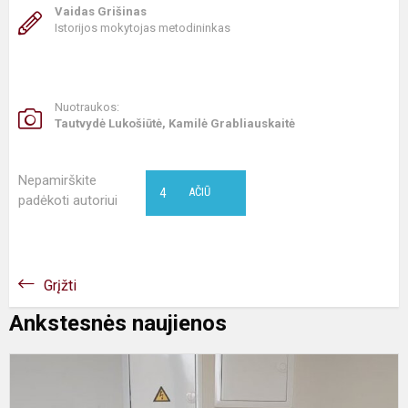
Vaidas Grišinas
Istorijos mokytojas metodininkas
Nuotraukos:
Tautvydė Lukošiūtė, Kamilė Grabliauskaitė
Nepamirškite
4
AČIŪ
padėkoti autoriui
Grįžti
Ankstesnės naujienos
„
g
k