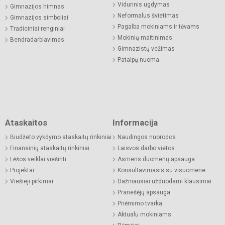
Vidurinis ugdymas
Gimnazijos himnas
Neformalus švietimas
Gimnazijos simboliai
Pagalba mokiniams ir tėvams
Tradiciniai renginiai
Mokinių maitinimas
Bendradarbiavimas
Gimnazistų vežimas
Patalpų nuoma
Ataskaitos
Informacija
Biudžeto vykdymo ataskaitų rinkiniai
Naudingos nuorodos
Finansinių ataskaitų rinkiniai
Laisvos darbo vietos
Lėšos veiklai viešinti
Asmens duomenų apsauga
Projektai
Konsultavimasis su visuomene
Viešieji pirkimai
Dažniausiai užduodami klausimai
Pranešėjų apsauga
Priėmimo tvarka
Aktualu mokiniams