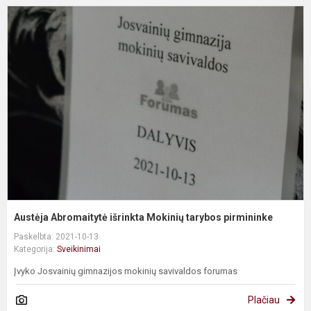
A
A
i
M
t
p
Austėja Abromaitytė išrinkta Mokinių tarybos pirmininke
Paskelbta: 2021-10-13
Kategorija:
Sveikinimai
Įvyko Josvainių gimnazijos mokinių savivaldos forumas
Plačiau