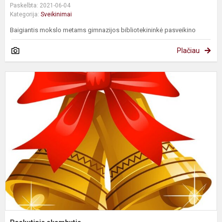
Paskelbta: 2021-06-04
Kategorija:
Sveikinimai
Baigiantis mokslo metams gimnazijos bibliotekininkė pasveikino
Plačiau
P
s