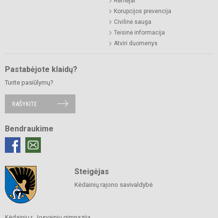
Rėmėjai
Korupcijos prevencija
Civilinė sauga
Teisinė informacija
Atviri duomenys
Pastabėjote klaidų?
Turite pasiūlymų?
RAŠYKITE
Bendraukime
Steigėjas
Kėdainių rajono savivaldybė
Kėdainių r. Josvainių gimnazija