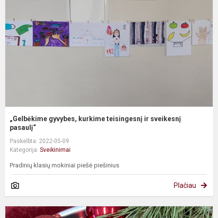
t
ir
s
p
„Gelbėkime gyvybes, kurkime teisingesnį ir sveikesnį
pasaulį“
Paskelbta: 2022-05-09
Kategorija:
Sveikinimai
Pradinių klasių mokiniai piešė piešinius
Plačiau
S