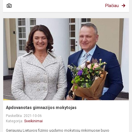
Plačiau
A
g
m
Apdovanotas gimnazijos mokytojas
Paskelbta: 2021-10-06
Kategorija:
Sveikinimai
Geriausių Lietuvos fizinio ugdymo mokytojų rinkimuose buvo