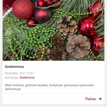
Sveikinimas
Paskelbta: 2021-12-07
Kategorija:
Sveikinimai
Mieli mokiniai, gerbiami tėveliai, mokytojai, gimnazijos personalo
darbuotojai
Plačiau