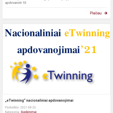
apdovanoti 10
Plačiau
„
n
a
„eTwinning“ nacionaliniai apdovanojimai
Paskelbta: 2021-08-25
Kategorija:
Sveikinimai