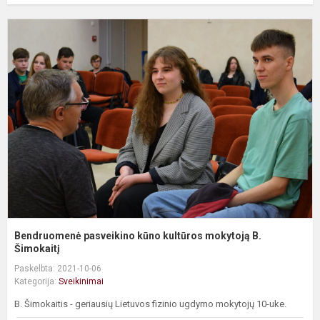
B
p
k
k
m
B
Š
Bendruomenė pasveikino kūno kultūros mokytoją B.
Šimokaitį
Paskelbta: 2021-10-06
Kategorija:
Sveikinimai
B. Šimokaitis - geriausių Lietuvos fizinio ugdymo mokytojų 10-uke.