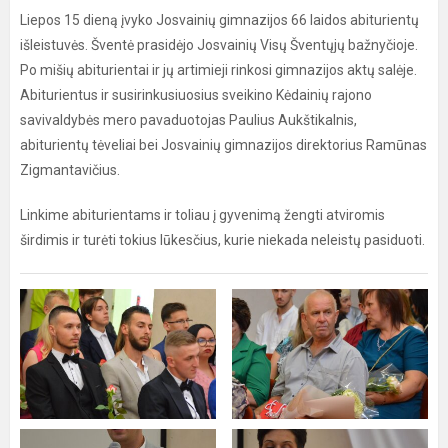
Liepos 15 dieną įvyko Josvainių gimnazijos 66 laidos abiturientų
išleistuvės. Šventė prasidėjo Josvainių Visų Šventųjų bažnyčioje.
Po mišių abiturientai ir jų artimieji rinkosi gimnazijos aktų salėje.
Abiturientus ir susirinkusiuosius sveikino Kėdainių rajono
savivaldybės mero pavaduotojas Paulius Aukštikalnis,
abiturientų tėveliai bei Josvainių gimnazijos direktorius Ramūnas
Zigmantavičius.
Linkime abiturientams ir toliau į gyvenimą žengti atviromis
širdimis ir turėti tokius lūkesčius, kurie niekada neleistų pasiduoti.