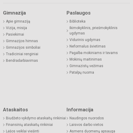
Gimnazija
Paslaugos
Apie gimnaziją
Biblioteka
Vizija, misija
Ikimokyklinis, priešmokyklinis
ugdymas
Pasiekimai
Vidurinis ugdymas
Gimnazijos himnas
Neformalus švietimas
Gimnazijos simboliai
Pagalba mokiniams ir tėvams
Tradiciniai renginiai
Mokinių maitinimas
Bendradarbiavimas
Gimnazistų vežimas
Patalpų nuoma
Ataskaitos
Informacija
Biudžeto vykdymo ataskaitų rinkiniai
Naudingos nuorodos
Finansinių ataskaitų rinkiniai
Laisvos darbo vietos
Lėšos veiklai viešinti
Asmens duomenų apsauga