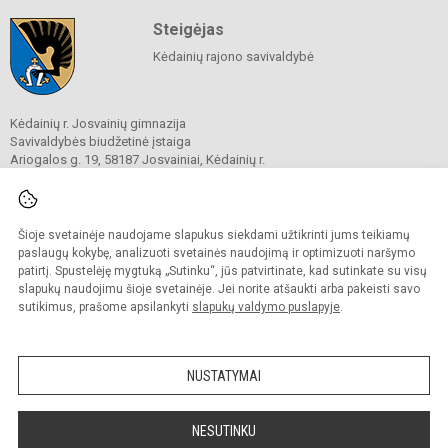
Steigėjas
Kėdainių rajono savivaldybė
Kėdainių r. Josvainių gimnazija
Savivaldybės biudžetinė įstaiga
Ariogalos g. 19, 58187 Josvainiai, Kėdainių r.
Tel.
0 347 73274
El. p.
mokykla@josvainiugimnazija.lt
Duomenys kaupiami ir saugomi
Juridinių asmenų registre
Šioje svetainėje naudojame slapukus siekdami užtikrinti jums teikiamų
Įmonės kodas 191018728
paslaugų kokybę, analizuoti svetainės naudojimą ir optimizuoti naršymo
patirtį. Spustelėję mygtuką „Sutinku“, jūs patvirtinate, kad sutinkate su visų
slapukų naudojimu šioje svetainėje. Jei norite atšaukti arba pakeisti savo
sutikimus, prašome apsilankyti
slapukų valdymo puslapyje
.
© 2020. Kėdainių r. Josvainių gimnazija. Visos teisės saugomos.
Kopijuoti turinį be raštiško gimnazijos sutikimo griežtai draudžiama.
NUSTATYMAI
Prieinamumo paraiška
Slapukų valdymas
Sumanus būdas atnaujinti
NESUTINKU
mokyklos interneto
svetainę