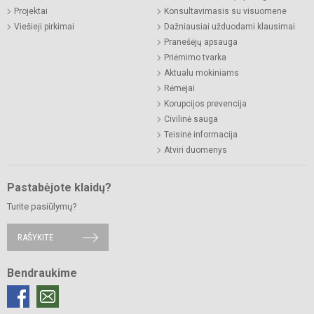
Projektai
Konsultavimasis su visuomene
Viešieji pirkimai
Dažniausiai užduodami klausimai
Pranešėjų apsauga
Priėmimo tvarka
Aktualu mokiniams
Rėmėjai
Korupcijos prevencija
Civilinė sauga
Teisinė informacija
Atviri duomenys
Pastabėjote klaidų?
Turite pasiūlymų?
RAŠYKITE
Bendraukime