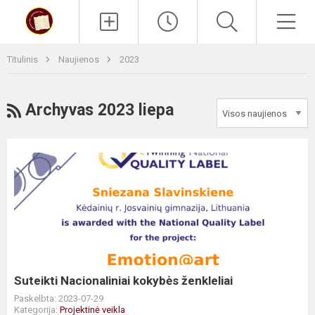
Paieška
Men
Titulinis
Naujienos
2023
RSS
Archyvas 2023 liepa
Suteikti
Nacionaliniai
kokybės
ženkleliai
Suteikti Nacionaliniai kokybės ženkleliai
Paskelbta: 2023-07-29
Kategorija:
Projektinė veikla