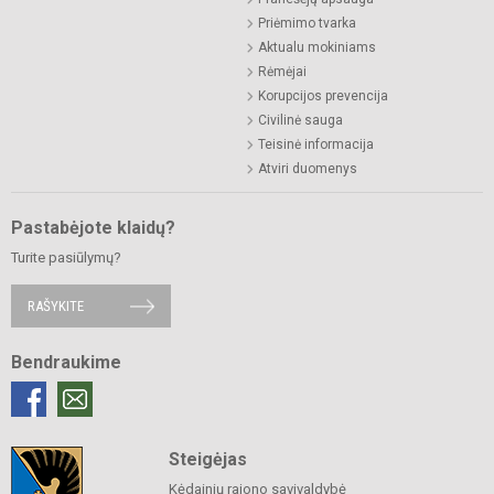
Priėmimo tvarka
Aktualu mokiniams
Rėmėjai
Korupcijos prevencija
Civilinė sauga
Teisinė informacija
Atviri duomenys
Pastabėjote klaidų?
Turite pasiūlymų?
RAŠYKITE
Bendraukime
Steigėjas
Kėdainių rajono savivaldybė