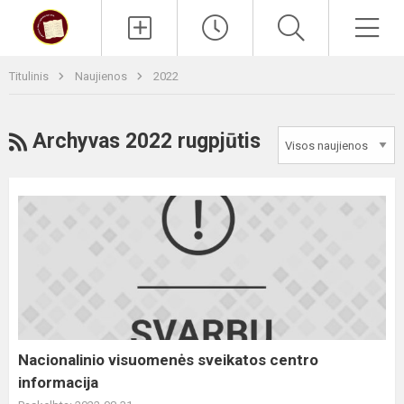
Paieška
Men
Titulinis
Naujienos
2022
RSS
Archyvas 2022 rugpjūtis
Nacionalinio
visuomenės
sveikatos
centro
informacija
Nacionalinio visuomenės sveikatos centro
informacija