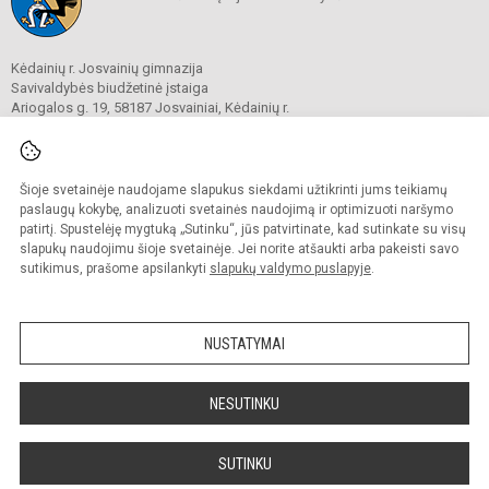
Kėdainių r. Josvainių gimnazija
Savivaldybės biudžetinė įstaiga
Ariogalos g. 19, 58187 Josvainiai, Kėdainių r.
Tel.
0 347 73274
El. p.
mokykla@josvainiugimnazija.lt
Duomenys kaupiami ir saugomi
Juridinių asmenų registre
Šioje svetainėje naudojame slapukus siekdami užtikrinti jums teikiamų
Įmonės kodas 191018728
paslaugų kokybę, analizuoti svetainės naudojimą ir optimizuoti naršymo
patirtį. Spustelėję mygtuką „Sutinku“, jūs patvirtinate, kad sutinkate su visų
slapukų naudojimu šioje svetainėje. Jei norite atšaukti arba pakeisti savo
sutikimus, prašome apsilankyti
slapukų valdymo puslapyje
.
© 2020. Kėdainių r. Josvainių gimnazija. Visos teisės saugomos.
Kopijuoti turinį be raštiško gimnazijos sutikimo griežtai draudžiama.
NUSTATYMAI
Prieinamumo paraiška
Slapukų valdymas
Sumanus būdas atnaujinti
NESUTINKU
mokyklos interneto
svetainę
SUTINKU