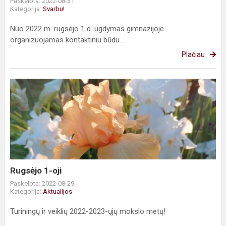
Paskelbta: 2022-08-31
Kategorija:
Svarbu!
Nuo 2022 m. rugsėjo 1 d. ugdymas gimnazijoje
organizuojamas kontaktiniu būdu...
Plačiau
Rugsėjo
1-
oji
Rugsėjo 1-oji
Paskelbta: 2022-08-29
Kategorija:
Aktualijos
Turiningų ir veiklių 2022-2023-ųjų mokslo metų!