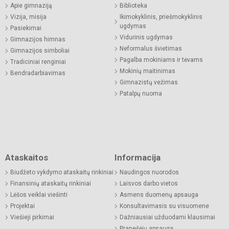
Apie gimnaziją
Biblioteka
Vizija, misija
Ikimokyklinis, priešmokyklinis
ugdymas
Pasiekimai
Vidurinis ugdymas
Gimnazijos himnas
Neformalus švietimas
Gimnazijos simboliai
Pagalba mokiniams ir tėvams
Tradiciniai renginiai
Mokinių maitinimas
Bendradarbiavimas
Gimnazistų vežimas
Patalpų nuoma
Ataskaitos
Informacija
Biudžeto vykdymo ataskaitų rinkiniai
Naudingos nuorodos
Finansinių ataskaitų rinkiniai
Laisvos darbo vietos
Lėšos veiklai viešinti
Asmens duomenų apsauga
Projektai
Konsultavimasis su visuomene
Viešieji pirkimai
Dažniausiai užduodami klausimai
Pranešėjų apsauga