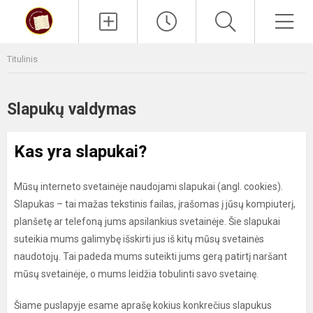
Paieška
Men
Titulinis
Slapukų valdymas
Kas yra slapukai?
Mūsų interneto svetainėje naudojami slapukai (angl. cookies).
Slapukas – tai mažas tekstinis failas, įrašomas į jūsų kompiuterį,
planšetę ar telefoną jums apsilankius svetainėje. Šie slapukai
suteikia mums galimybę išskirti jus iš kitų mūsų svetainės
naudotojų. Tai padeda mums suteikti jums gerą patirtį naršant
mūsų svetainėje, o mums leidžia tobulinti savo svetainę.
Šiame puslapyje esame aprašę kokius konkrečius slapukus