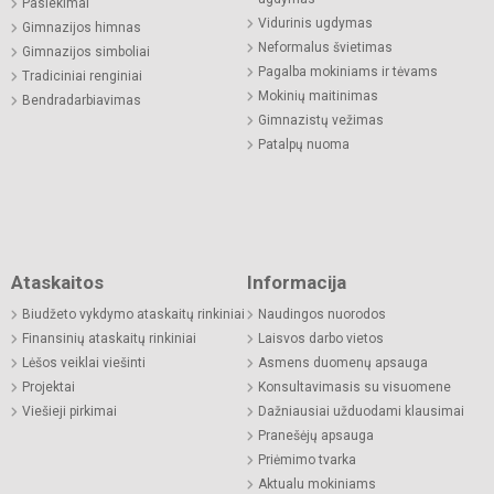
Pasiekimai
Vidurinis ugdymas
Gimnazijos himnas
Neformalus švietimas
Gimnazijos simboliai
Pagalba mokiniams ir tėvams
Tradiciniai renginiai
Mokinių maitinimas
Bendradarbiavimas
Gimnazistų vežimas
Patalpų nuoma
Ataskaitos
Informacija
Biudžeto vykdymo ataskaitų rinkiniai
Naudingos nuorodos
Finansinių ataskaitų rinkiniai
Laisvos darbo vietos
Lėšos veiklai viešinti
Asmens duomenų apsauga
Projektai
Konsultavimasis su visuomene
Viešieji pirkimai
Dažniausiai užduodami klausimai
Pranešėjų apsauga
Priėmimo tvarka
Aktualu mokiniams