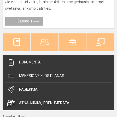
Jie visada turi veikti, kitaip neužtikrinsime geriausios interneto
svetainės lankymo patirties.
IŠSAUGOTI
DOKUMENTAI
MĖNESIO VEIKLOS PLANAS
PASIEKIMAI
ATNAUJINIMŲ PRENUMERATA
Pamokų laikas