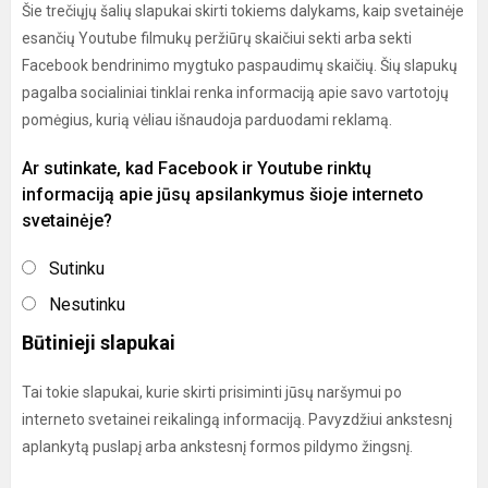
Šie trečiųjų šalių slapukai skirti tokiems dalykams, kaip svetainėje
esančių Youtube filmukų peržiūrų skaičiui sekti arba sekti
Facebook bendrinimo mygtuko paspaudimų skaičių. Šių slapukų
pagalba socialiniai tinklai renka informaciją apie savo vartotojų
pomėgius, kurią vėliau išnaudoja parduodami reklamą.
Ar sutinkate, kad Facebook ir Youtube rinktų
informaciją apie jūsų apsilankymus šioje interneto
svetainėje?
Sutinku
Nesutinku
Būtinieji slapukai
Tai tokie slapukai, kurie skirti prisiminti jūsų naršymui po
interneto svetainei reikalingą informaciją. Pavyzdžiui ankstesnį
aplankytą puslapį arba ankstesnį formos pildymo žingsnį.