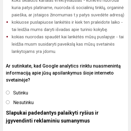
koks sklaidos kanalas efektyviausias - konkreti nuoroda
kuria patys platiname, nuoroda iš socialinių tinklų, organinė
paieška, ar įstaigos žinomumas t.y patys suvedėte adresą)
kokiuose puslapiuose lankėtės ir kiek ten praleidote laiko -
tai leidžia mums daryti išvadas apie turinio kokybę.
kokias nuorodas spaudėt kai lankėtės mūsų puslapyje - tai
leidžia musm susidaryti paveikslą kas mūsų svetainės
lankytojams yra įdomu.
Ar sutinkate, kad Google analytics rinktu nuasmenintą
informaciją apie jūsų apsilankymus šioje interneto
svetainėje?
Sutinku
Nesutinku
Slapukai padedantys palaikyti ryšius ir
įgyvendinti reklaminiu sumanymus