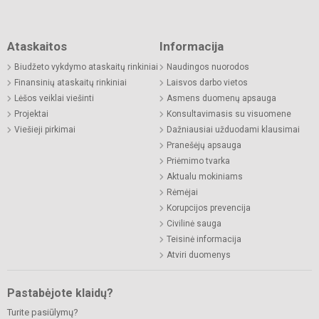
Ataskaitos
Informacija
Biudžeto vykdymo ataskaitų rinkiniai
Naudingos nuorodos
Finansinių ataskaitų rinkiniai
Laisvos darbo vietos
Lėšos veiklai viešinti
Asmens duomenų apsauga
Projektai
Konsultavimasis su visuomene
Viešieji pirkimai
Dažniausiai užduodami klausimai
Pranešėjų apsauga
Priėmimo tvarka
Aktualu mokiniams
Rėmėjai
Korupcijos prevencija
Civilinė sauga
Teisinė informacija
Atviri duomenys
Pastabėjote klaidų?
Turite pasiūlymų?