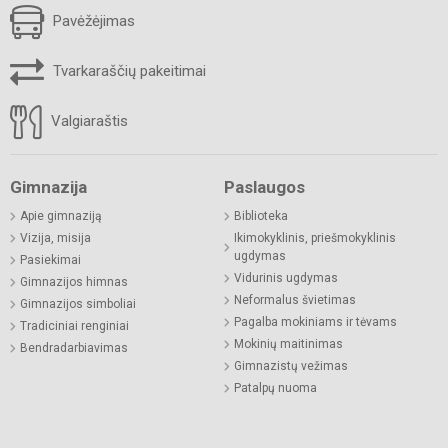
Pavėžėjimas
Tvarkaraščių pakeitimai
Valgiaraštis
Gimnazija
Paslaugos
Apie gimnaziją
Biblioteka
Vizija, misija
Ikimokyklinis, priešmokyklinis
ugdymas
Pasiekimai
Vidurinis ugdymas
Gimnazijos himnas
Neformalus švietimas
Gimnazijos simboliai
Pagalba mokiniams ir tėvams
Tradiciniai renginiai
Mokinių maitinimas
Bendradarbiavimas
Gimnazistų vežimas
Patalpų nuoma