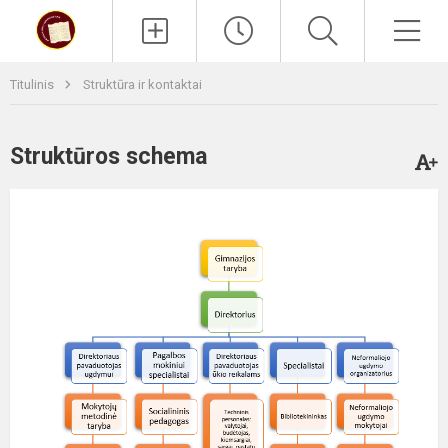
Paieška
Men
Titulinis
Struktūra ir kontaktai
Struktūros schema