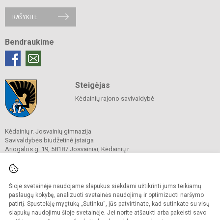
RAŠYKITE
Bendraukime
Steigėjas
Kėdainių rajono savivaldybė
Kėdainių r. Josvainių gimnazija
Savivaldybės biudžetinė įstaiga
Ariogalos g. 19, 58187 Josvainiai, Kėdainių r.
Tel.
0 347 73274
El. p.
mokykla@josvainiugimnazija.lt
Duomenys kaupiami ir saugomi
Juridinių asmenų registre
Šioje svetainėje naudojame slapukus siekdami užtikrinti jums teikiamų
Įmonės kodas 191018728
paslaugų kokybę, analizuoti svetainės naudojimą ir optimizuoti naršymo
patirtį. Spustelėję mygtuką „Sutinku“, jūs patvirtinate, kad sutinkate su visų
slapukų naudojimu šioje svetainėje. Jei norite atšaukti arba pakeisti savo