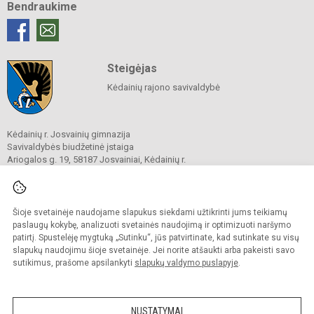
Bendraukime
Steigėjas
Kėdainių rajono savivaldybė
Kėdainių r. Josvainių gimnazija
Savivaldybės biudžetinė įstaiga
Ariogalos g. 19, 58187 Josvainiai, Kėdainių r.
Tel.
0 347 73274
El. p.
mokykla@josvainiugimnazija.lt
Duomenys kaupiami ir saugomi
Juridinių asmenų registre
Šioje svetainėje naudojame slapukus siekdami užtikrinti jums teikiamų
Įmonės kodas 191018728
paslaugų kokybę, analizuoti svetainės naudojimą ir optimizuoti naršymo
patirtį. Spustelėję mygtuką „Sutinku“, jūs patvirtinate, kad sutinkate su visų
slapukų naudojimu šioje svetainėje. Jei norite atšaukti arba pakeisti savo
sutikimus, prašome apsilankyti
slapukų valdymo puslapyje
.
© 2020. Kėdainių r. Josvainių gimnazija. Visos teisės saugomos.
Kopijuoti turinį be raštiško gimnazijos sutikimo griežtai draudžiama.
NUSTATYMAI