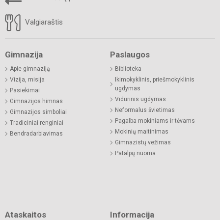
Valgiaraštis
Gimnazija
Paslaugos
Apie gimnaziją
Biblioteka
Vizija, misija
Ikimokyklinis, priešmokyklinis
ugdymas
Pasiekimai
Vidurinis ugdymas
Gimnazijos himnas
Neformalus švietimas
Gimnazijos simboliai
Pagalba mokiniams ir tėvams
Tradiciniai renginiai
Mokinių maitinimas
Bendradarbiavimas
Gimnazistų vežimas
Patalpų nuoma
Ataskaitos
Informacija