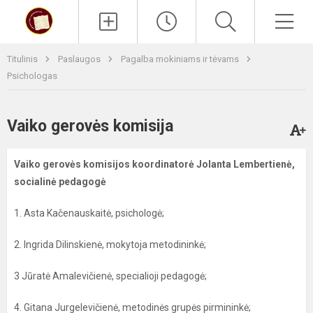
Paieška
Men
Titulinis
Paslaugos
Pagalba mokiniams ir tėvams
Psichologas
Vaiko gerovės komisija
Vaiko gerovės komisijos koordinatorė Jolanta Lembertienė,
socialinė pedagogė
1. Asta Kačenauskaitė, psichologė;
2. Ingrida Dilinskienė, mokytoja metodininkė;
3 Jūratė Amalevičienė, specialioji pedagogė;
4. Gitana Jurgelevičienė, metodinės grupės pirmininkė;