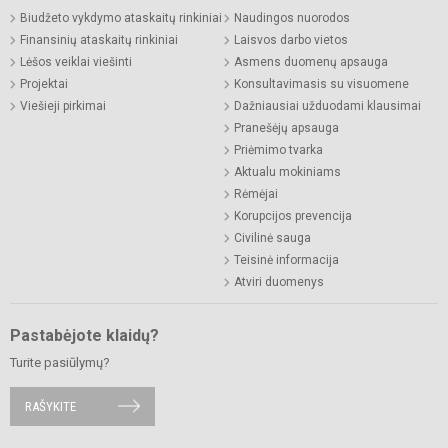
Biudžeto vykdymo ataskaitų rinkiniai
Naudingos nuorodos
Finansinių ataskaitų rinkiniai
Laisvos darbo vietos
Lėšos veiklai viešinti
Asmens duomenų apsauga
Projektai
Konsultavimasis su visuomene
Viešieji pirkimai
Dažniausiai užduodami klausimai
Pranešėjų apsauga
Priėmimo tvarka
Aktualu mokiniams
Rėmėjai
Korupcijos prevencija
Civilinė sauga
Teisinė informacija
Atviri duomenys
Pastabėjote klaidų?
Turite pasiūlymų?
RAŠYKITE