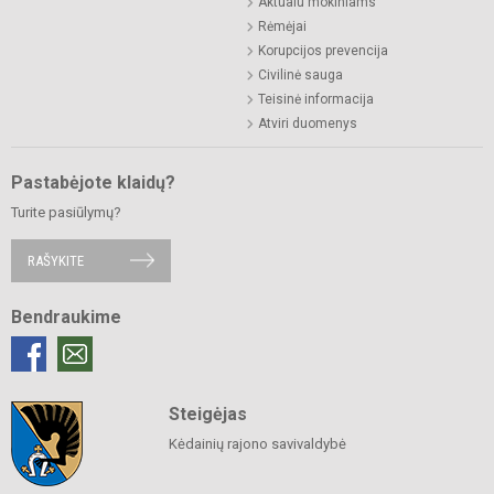
Aktualu mokiniams
Rėmėjai
Korupcijos prevencija
Civilinė sauga
Teisinė informacija
Atviri duomenys
Pastabėjote klaidų?
Turite pasiūlymų?
RAŠYKITE
Bendraukime
Steigėjas
Kėdainių rajono savivaldybė