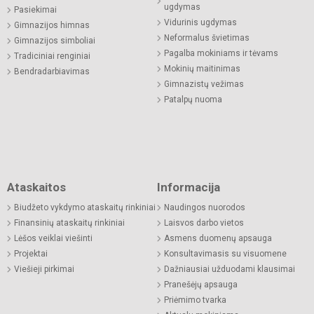
ugdymas
Pasiekimai
Vidurinis ugdymas
Gimnazijos himnas
Neformalus švietimas
Gimnazijos simboliai
Pagalba mokiniams ir tėvams
Tradiciniai renginiai
Mokinių maitinimas
Bendradarbiavimas
Gimnazistų vežimas
Patalpų nuoma
Ataskaitos
Informacija
Biudžeto vykdymo ataskaitų rinkiniai
Naudingos nuorodos
Finansinių ataskaitų rinkiniai
Laisvos darbo vietos
Lėšos veiklai viešinti
Asmens duomenų apsauga
Projektai
Konsultavimasis su visuomene
Viešieji pirkimai
Dažniausiai užduodami klausimai
Pranešėjų apsauga
Priėmimo tvarka