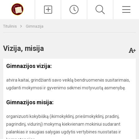
Paieška
Men
Titulinis
Gimnazija
Vizija, misija
Gimnazijos vizija:
atvira kaitai, grindžianti savo veiklą bendruomenės susitarimais,
ugdanti mokymosi ir gyvenimo sėkmei motyvuotą asmenybę.
Gimnazijos misija:
organizuoti kokybišką (ikimokyklinį, priešmokyklinį, pradinį,
pagrindinį, vidurinį) mokymą kiekvienam mokiniui sudarant
palankias ir saugias salygas ugdytis vertybines nuostatas ir