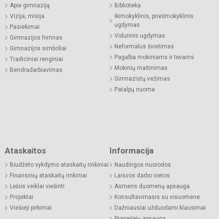
Apie gimnaziją
Biblioteka
Vizija, misija
Ikimokyklinis, priešmokyklinis
ugdymas
Pasiekimai
Vidurinis ugdymas
Gimnazijos himnas
Neformalus švietimas
Gimnazijos simboliai
Pagalba mokiniams ir tėvams
Tradiciniai renginiai
Mokinių maitinimas
Bendradarbiavimas
Gimnazistų vežimas
Patalpų nuoma
Ataskaitos
Informacija
Biudžeto vykdymo ataskaitų rinkiniai
Naudingos nuorodos
Finansinių ataskaitų rinkiniai
Laisvos darbo vietos
Lėšos veiklai viešinti
Asmens duomenų apsauga
Projektai
Konsultavimasis su visuomene
Viešieji pirkimai
Dažniausiai užduodami klausimai
Pranešėjų apsauga