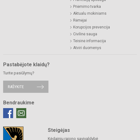
Priėmimo tvarka
Aktualu mokiniams
Rėmėjai
Korupcijos prevencija
Civilinė sauga
Teisinė informacija
Atviri duomenys
Pastabėjote klaidų?
Turite pasiūlymų?
RAŠYKITE
Bendraukime
Steigėjas
Kėdainių rajono savivaldybė