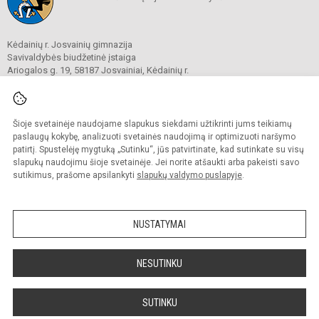
Kėdainių r. Josvainių gimnazija
Savivaldybės biudžetinė įstaiga
Ariogalos g. 19, 58187 Josvainiai, Kėdainių r.
Tel.
0 347 73274
El. p.
mokykla@josvainiugimnazija.lt
Duomenys kaupiami ir saugomi
Juridinių asmenų registre
Šioje svetainėje naudojame slapukus siekdami užtikrinti jums teikiamų
Įmonės kodas 191018728
paslaugų kokybę, analizuoti svetainės naudojimą ir optimizuoti naršymo
patirtį. Spustelėję mygtuką „Sutinku“, jūs patvirtinate, kad sutinkate su visų
slapukų naudojimu šioje svetainėje. Jei norite atšaukti arba pakeisti savo
sutikimus, prašome apsilankyti
slapukų valdymo puslapyje
.
© 2020. Kėdainių r. Josvainių gimnazija. Visos teisės saugomos.
Kopijuoti turinį be raštiško gimnazijos sutikimo griežtai draudžiama.
NUSTATYMAI
Prieinamumo paraiška
Slapukų valdymas
Sumanus būdas atnaujinti
NESUTINKU
mokyklos interneto
svetainę
SUTINKU