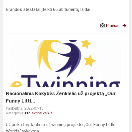
Brandos atestatai įteikti 66 abiturientų laidai
Plačiau
Nacionalinis
Kokybės
Ženklelis
už
projektą
„Our
Funny
Littl...
Nacionalinis Kokybės Ženklelis už projektą „Our
Funny Littl...
Paskelbta: 2022-07-15
Kategorija:
Projektinė veikla
Už puikų tarptautinio eTwinning projekto „Our Funny Little
Worlds“ vykdymą