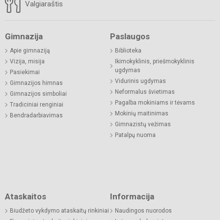
Valgiaraštis
Gimnazija
Paslaugos
Apie gimnaziją
Biblioteka
Vizija, misija
Ikimokyklinis, priešmokyklinis
ugdymas
Pasiekimai
Vidurinis ugdymas
Gimnazijos himnas
Neformalus švietimas
Gimnazijos simboliai
Pagalba mokiniams ir tėvams
Tradiciniai renginiai
Mokinių maitinimas
Bendradarbiavimas
Gimnazistų vežimas
Patalpų nuoma
Ataskaitos
Informacija
Biudžeto vykdymo ataskaitų rinkiniai
Naudingos nuorodos