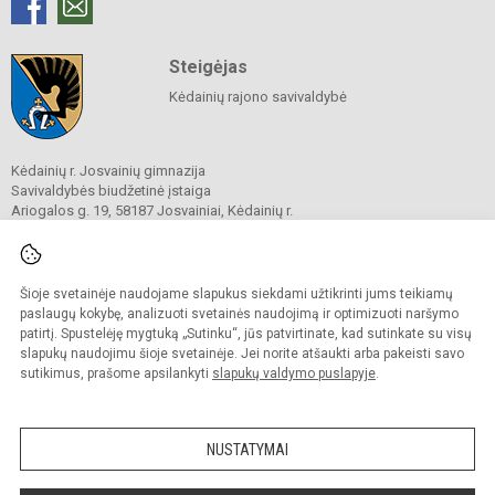
Steigėjas
Kėdainių rajono savivaldybė
Kėdainių r. Josvainių gimnazija
Savivaldybės biudžetinė įstaiga
Ariogalos g. 19, 58187 Josvainiai, Kėdainių r.
Tel.
0 347 73274
El. p.
mokykla@josvainiugimnazija.lt
Duomenys kaupiami ir saugomi
Juridinių asmenų registre
Šioje svetainėje naudojame slapukus siekdami užtikrinti jums teikiamų
Įmonės kodas 191018728
paslaugų kokybę, analizuoti svetainės naudojimą ir optimizuoti naršymo
patirtį. Spustelėję mygtuką „Sutinku“, jūs patvirtinate, kad sutinkate su visų
slapukų naudojimu šioje svetainėje. Jei norite atšaukti arba pakeisti savo
sutikimus, prašome apsilankyti
slapukų valdymo puslapyje
.
© 2020. Kėdainių r. Josvainių gimnazija. Visos teisės saugomos.
Kopijuoti turinį be raštiško gimnazijos sutikimo griežtai draudžiama.
NUSTATYMAI
Prieinamumo paraiška
Slapukų valdymas
Sumanus būdas atnaujinti