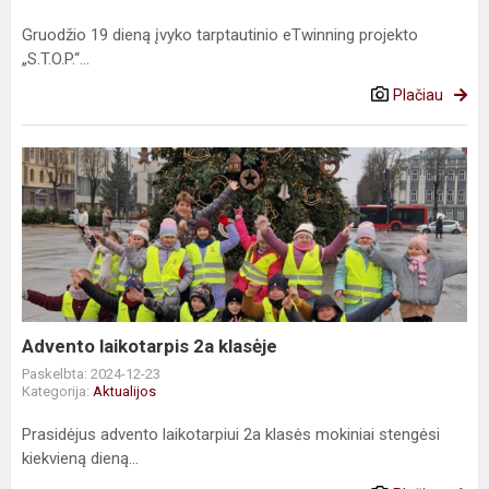
Gruodžio 19 dieną įvyko tarptautinio eTwinning projekto
„S.T.O.P.“...
Plačiau
Advento
laikotarpis
2a
klasėje
Advento laikotarpis 2a klasėje
Paskelbta: 2024-12-23
Kategorija:
Aktualijos
Prasidėjus advento laikotarpiui 2a klasės mokiniai stengėsi
kiekvieną dieną...