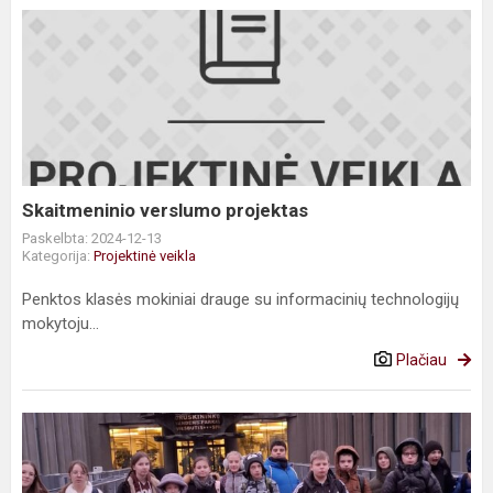
Skaitmeninio
verslumo
projektas
Skaitmeninio verslumo projektas
Paskelbta: 2024-12-13
Kategorija:
Projektinė veikla
Penktos klasės mokiniai drauge su informacinių technologijų
mokytoju...
Plačiau
Išvyka
į
Druskininkų