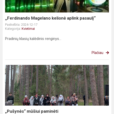
,,Ferdinando Magelano kelionė aplink pasaulį“
Paskelbta: 2024-12-17
Kategorija:
Kvietimai
Pradinių klasių kalėdinis renginys...
Plačiau
„Pušynės“
mūšiui
paminėti
„Pušynės“ mūšiui paminėti