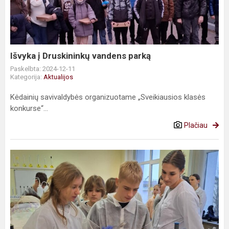
vandens
parką
Išvyka į Druskininkų vandens parką
Paskelbta: 2024-12-11
Kategorija:
Aktualijos
Kėdainių savivaldybės organizuotame „Sveikiausios klasės
konkurse“...
Plačiau
Kūrybinės
dirbtuvės
,,Pasta:
Forma
+
Spalva
=