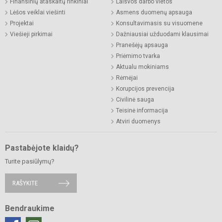
Finansinių ataskaitų rinkiniai
Laisvos darbo vietos
Lėšos veiklai viešinti
Asmens duomenų apsauga
Projektai
Konsultavimasis su visuomene
Viešieji pirkimai
Dažniausiai užduodami klausimai
Pranešėjų apsauga
Priėmimo tvarka
Aktualu mokiniams
Rėmėjai
Korupcijos prevencija
Civilinė sauga
Teisinė informacija
Atviri duomenys
Pastabėjote klaidų?
Turite pasiūlymų?
RAŠYKITE
Bendraukime