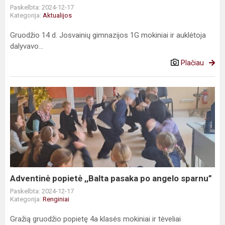
Paskelbta: 2024-12-17
Kategorija:
Aktualijos
Gruodžio 14 d. Josvainių gimnazijos 1G mokiniai ir auklėtoja
dalyvavo...
Plačiau
Adventinė
popietė
,,Balta
pasaka
po
angelo
sparnu”
Adventinė popietė ,,Balta pasaka po angelo sparnu”
Paskelbta: 2024-12-17
Kategorija:
Renginiai
Gražią gruodžio popietę 4a klasės mokiniai ir tėveliai