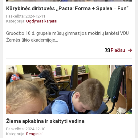
Fun“
Kūrybinės dirbtuvės ,,Pasta: Forma + Spalva = Fun“
Paskelbta: 2024-12-11
Kategorija:
Ugdymas karjerai
Gruodžio 10 d. grupelė mūsų gimnazijos mokinių lankėsi VDU
Žemės ūkio akademijoje...
Plačiau
Žiema
apkabina
ir
skaityti
vadina
Žiema apkabina ir skaityti vadina
Paskelbta: 2024-12-10
Kategorija:
Renginiai