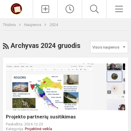
Paieška
Men
Titulinis
Naujienos
2024
RSS
Archyvas 2024 gruodis
Projekto
partnerių
susitikimas
Projekto partnerių susitikimas
Paskelbta: 2024-12-23
Kategorija:
Projektinė veikla