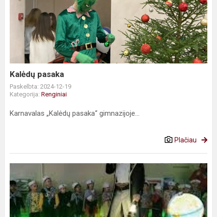
pasaka
Kalėdų pasaka
Paskelbta: 2024-12-19
Kategorija:
Renginiai
Karnavalas „Kalėdų pasaka“ gimnazijoje...
Plačiau
,,Ferdinando
Magelano
kelionė
aplink
pasaulį“