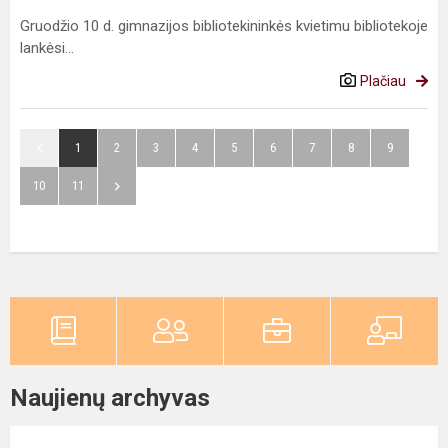
Gruodžio 10 d. gimnazijos bibliotekininkės kvietimu bibliotekoje
lankėsi...
Plačiau
1
2
3
4
5
6
7
8
9
10
11
Naujienų archyvas