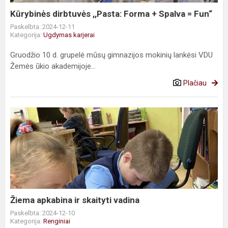
Fun“
Kūrybinės dirbtuvės ,,Pasta: Forma + Spalva = Fun“
Paskelbta: 2024-12-11
Kategorija:
Ugdymas karjerai
Gruodžio 10 d. grupelė mūsų gimnazijos mokinių lankėsi VDU
Žemės ūkio akademijoje...
Plačiau
Žiema
apkabina
ir
skaityti
vadina
Žiema apkabina ir skaityti vadina
Paskelbta: 2024-12-10
Kategorija:
Renginiai