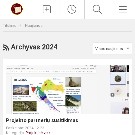
Paieška
Men
Titulinis
Naujienos
RSS
Archyvas 2024
Projekto
partnerių
susitikimas
Projekto partnerių susitikimas
Paskelbta: 2024-12-23
Kategorija:
Projektinė veikla