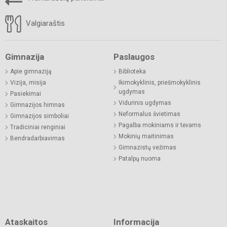
Valgiaraštis
Gimnazija
Paslaugos
Apie gimnaziją
Biblioteka
Vizija, misija
Ikimokyklinis, priešmokyklinis
ugdymas
Pasiekimai
Vidurinis ugdymas
Gimnazijos himnas
Neformalus švietimas
Gimnazijos simboliai
Pagalba mokiniams ir tėvams
Tradiciniai renginiai
Mokinių maitinimas
Bendradarbiavimas
Gimnazistų vežimas
Patalpų nuoma
Ataskaitos
Informacija