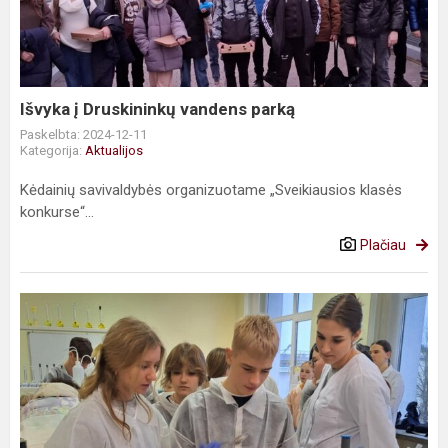
vandens
parką
Išvyka į Druskininkų vandens parką
Paskelbta: 2024-12-11
Kategorija:
Aktualijos
Kėdainių savivaldybės organizuotame „Sveikiausios klasės
konkurse“...
Plačiau
Kūrybinės
dirbtuvės
,,Pasta:
Forma
+
Spalva
=