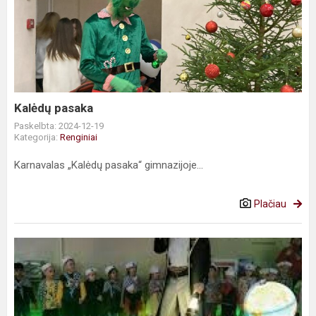
pasaka
Kalėdų pasaka
Paskelbta: 2024-12-19
Kategorija:
Renginiai
Karnavalas „Kalėdų pasaka“ gimnazijoje...
Plačiau
,,Ferdinando
Magelano
kelionė
aplink
pasaulį“