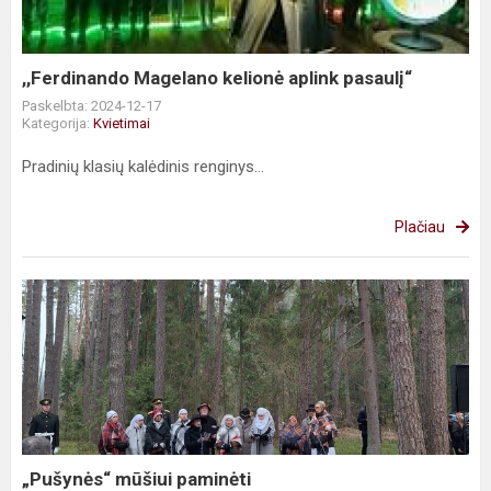
,,Ferdinando Magelano kelionė aplink pasaulį“
Paskelbta: 2024-12-17
Kategorija:
Kvietimai
Pradinių klasių kalėdinis renginys...
Plačiau
„Pušynės“
mūšiui
paminėti
„Pušynės“ mūšiui paminėti