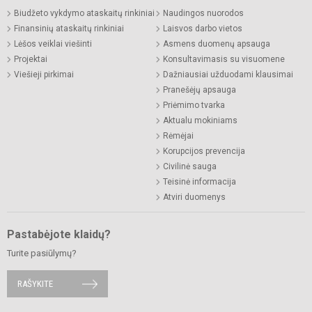
Biudžeto vykdymo ataskaitų rinkiniai
Naudingos nuorodos
Finansinių ataskaitų rinkiniai
Laisvos darbo vietos
Lėšos veiklai viešinti
Asmens duomenų apsauga
Projektai
Konsultavimasis su visuomene
Viešieji pirkimai
Dažniausiai užduodami klausimai
Pranešėjų apsauga
Priėmimo tvarka
Aktualu mokiniams
Rėmėjai
Korupcijos prevencija
Civilinė sauga
Teisinė informacija
Atviri duomenys
Pastabėjote klaidų?
Turite pasiūlymų?
RAŠYKITE