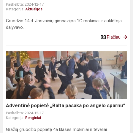
Paskelbta: 2024-12-17
Kategorija:
Aktualijos
Gruodžio 14 d. Josvainių gimnazijos 1G mokiniai ir auklėtoja
dalyvavo...
Plačiau
Adventinė
popietė
,,Balta
pasaka
po
angelo
sparnu”
Adventinė popietė ,,Balta pasaka po angelo sparnu”
Paskelbta: 2024-12-17
Kategorija:
Renginiai
Gražią gruodžio popietę 4a klasės mokiniai ir tėveliai