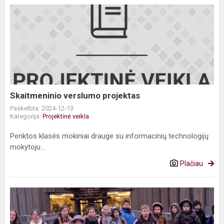
Skaitmeninio
verslumo
projektas
Skaitmeninio verslumo projektas
Paskelbta: 2024-12-13
Kategorija:
Projektinė veikla
Penktos klasės mokiniai drauge su informacinių technologijų
mokytoju...
Plačiau
Išvyka
į
Druskininkų