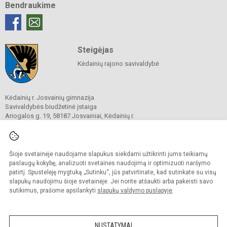
Bendraukime
Steigėjas
Kėdainių rajono savivaldybė
Kėdainių r. Josvainių gimnazija
Savivaldybės biudžetinė įstaiga
Ariogalos g. 19, 58187 Josvainiai, Kėdainių r.
Tel.
0 347 73274
El. p.
mokykla@josvainiugimnazija.lt
Duomenys kaupiami ir saugomi
Juridinių asmenų registre
Šioje svetainėje naudojame slapukus siekdami užtikrinti jums teikiamų
Įmonės kodas 191018728
paslaugų kokybę, analizuoti svetainės naudojimą ir optimizuoti naršymo
patirtį. Spustelėję mygtuką „Sutinku“, jūs patvirtinate, kad sutinkate su visų
slapukų naudojimu šioje svetainėje. Jei norite atšaukti arba pakeisti savo
sutikimus, prašome apsilankyti
slapukų valdymo puslapyje
.
© 2020. Kėdainių r. Josvainių gimnazija. Visos teisės saugomos.
Kopijuoti turinį be raštiško gimnazijos sutikimo griežtai draudžiama.
NUSTATYMAI