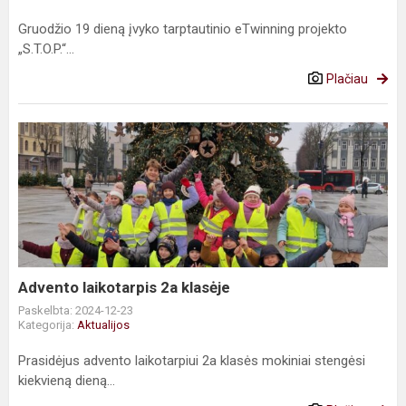
Gruodžio 19 dieną įvyko tarptautinio eTwinning projekto
„S.T.O.P.“...
Plačiau
Advento
laikotarpis
2a
klasėje
Advento laikotarpis 2a klasėje
Paskelbta: 2024-12-23
Kategorija:
Aktualijos
Prasidėjus advento laikotarpiui 2a klasės mokiniai stengėsi
kiekvieną dieną...