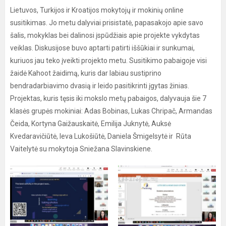
Lietuvos, Turkijos ir Kroatijos mokytojų ir mokinių online
susitikimas. Jo metu dalyviai prisistatė, papasakojo apie savo
šalis, mokyklas bei dalinosi įspūdžiais apie projekte vykdytas
veiklas. Diskusijose buvo aptarti patirti iššūkiai ir sunkumai,
kuriuos jau teko įveikti projekto metu. Susitikimo pabaigoje visi
žaidė Kahoot žaidimą, kuris dar labiau sustiprino
bendradarbiavimo dvasią ir leido pasitikrinti įgytas žinias.
Projektas, kuris tęsis iki mokslo metų pabaigos, dalyvauja šie 7
klasės grupės mokiniai: Adas Bobinas, Lukas Chripač, Armandas
Čeida, Kortyna Gaižauskaitė, Emilija Juknytė, Auksė
Kvedaravičiūtė, Ieva Lukošiūtė, Daniela Šmigelsytė ir Rūta
Vaitelytė su mokytoja Sniežana Slavinskiene.