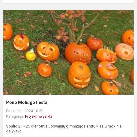
P
M
f
Pono Moliūgo fiesta
Paskelbta: 2024-10-30
Kategorija:
Projektinė veikla
Spalio 21 - 25 dienomis Josvainių gimnazijos antrų klasių mokiniai
dalyvavo...