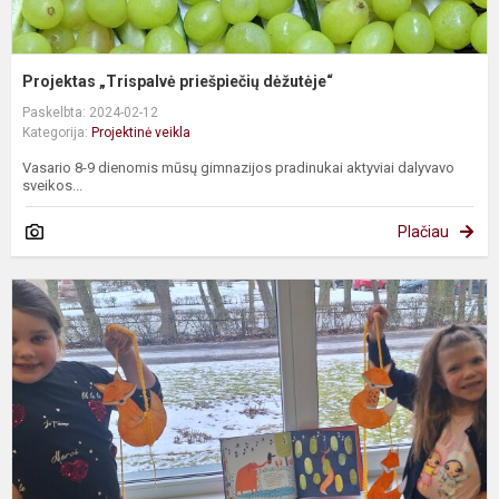
Projektas „Trispalvė priešpiečių dėžutėje“
Paskelbta: 2024-02-12
Kategorija:
Projektinė veikla
Vasario 8-9 dienomis mūsų gimnazijos pradinukai aktyviai dalyvavo
sveikos...
Plačiau
K
p
k
2
k