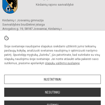
Kėdainių rajono savivaldybė
Kėdainių r. Josvainių gimnazija
Savivaldybės biudžetinė įstaiga
Ariogalos g. 19, 58187 Josvainiai, Kėdainių r.
Tel.
0 347 73274
El. p.
mokykla@josvainiugimnazija.lt
Duomenys kaupiami ir saugomi
Juridinių asmenų registre
Šioje svetainėje naudojame slapukus siekdami užtikrinti jums teikiamų
Įmonės kodas 191018728
paslaugų kokybę, analizuoti svetainės naudojimą ir optimizuoti naršymo
patirtį. Spustelėję mygtuką „Sutinku“, jūs patvirtinate, kad sutinkate su visų
slapukų naudojimu šioje svetainėje. Jei norite atšaukti arba pakeisti savo
sutikimus, prašome apsilankyti
slapukų valdymo puslapyje
.
© 2020. Kėdainių r. Josvainių gimnazija. Visos teisės saugomos.
Kopijuoti turinį be raštiško gimnazijos sutikimo griežtai draudžiama.
NUSTATYMAI
Prieinamumo paraiška
Slapukų valdymas
Sumanus būdas atnaujinti
NESUTINKU
mokyklos interneto
svetainę