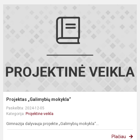
P
„
m
Projektas „Galimybių mokykla“
Paskelbta: 2024-12-05
Kategorija:
Projektinė veikla
Gimnazija dalyvauja projekte „Galimybių mokykla“...
Plačiau