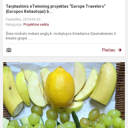
Tarptautinis eTwinning projektas “Europe Travelers”
(Europos Keliautojai) b...
Paskelbta: 2024-06-03
Kategorija:
Projektinė veikla
Šiais mokslo metais anglų k. mokytojos Sniežanos Slavinskienės 5
klasės grupė .....
Plačiau
P
„
p
d