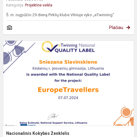
Kategorija:
Projektinė veikla
Š. m. rugpūčio 29 dieną Pirklių klube Vilniuje vyko „eTwinning“
Plačiau
N
K
Ž
Nacionalinis Kokybės Ženklelis