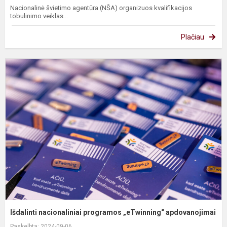
Nacionalinė švietimo agentūra (NŠA) organizuos kvalifikacijos
tobulinimo veiklas...
Plačiau
I
n
p
„
a
Išdalinti nacionaliniai programos „eTwinning“ apdovanojimai
Paskelbta: 2024-09-06