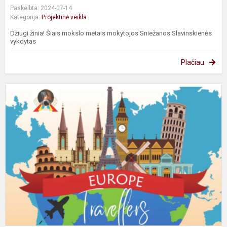
Paskelbta: 2024-07-14
Kategorija:
Projektinė veikla
Džiugi žinia! Šiais mokslo metais mokytojos Sniežanos Slavinskienės
vykdytas
Plačiau
T
e
p
“
T
(