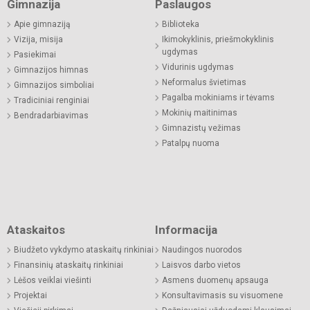
Gimnazija
Paslaugos
Apie gimnaziją
Biblioteka
Vizija, misija
Ikimokyklinis, priešmokyklinis
ugdymas
Pasiekimai
Vidurinis ugdymas
Gimnazijos himnas
Neformalus švietimas
Gimnazijos simboliai
Pagalba mokiniams ir tėvams
Tradiciniai renginiai
Mokinių maitinimas
Bendradarbiavimas
Gimnazistų vežimas
Patalpų nuoma
Ataskaitos
Informacija
Biudžeto vykdymo ataskaitų rinkiniai
Naudingos nuorodos
Finansinių ataskaitų rinkiniai
Laisvos darbo vietos
Lėšos veiklai viešinti
Asmens duomenų apsauga
Projektai
Konsultavimasis su visuomene