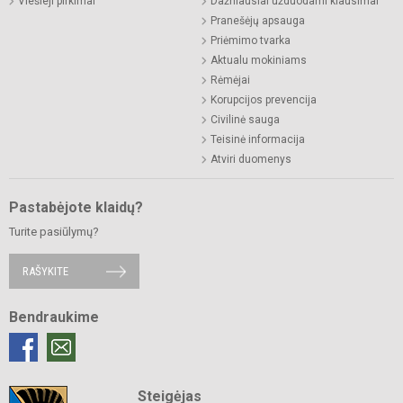
Viešieji pirkimai
Dažniausiai užduodami klausimai
Pranešėjų apsauga
Priėmimo tvarka
Aktualu mokiniams
Rėmėjai
Korupcijos prevencija
Civilinė sauga
Teisinė informacija
Atviri duomenys
Pastabėjote klaidų?
Turite pasiūlymų?
RAŠYKITE
Bendraukime
Steigėjas