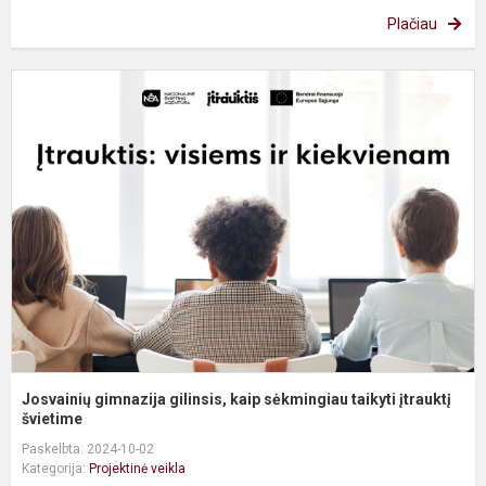
Plačiau
J
g
g
k
s
t
įt
Josvainių gimnazija gilinsis, kaip sėkmingiau taikyti įtrauktį
švietime
Paskelbta: 2024-10-02
Kategorija:
Projektinė veikla