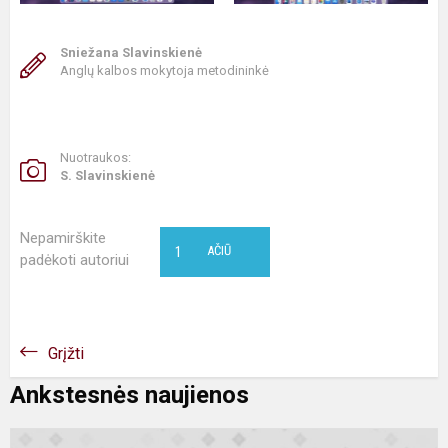
Sniežana Slavinskienė
Anglų kalbos mokytoja metodininkė
Nuotraukos:
S. Slavinskienė
Nepamirškite
1
AČIŪ
padėkoti autoriui
Grįžti
Ankstesnės naujienos
S