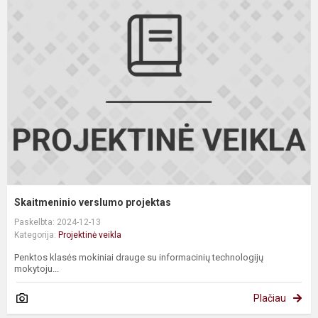
v
p
Skaitmeninio verslumo projektas
Paskelbta: 2024-12-13
Kategorija:
Projektinė veikla
Penktos klasės mokiniai drauge su informacinių technologijų
mokytoju...
Plačiau