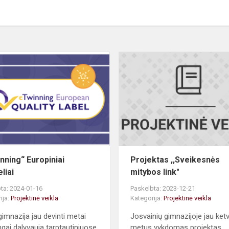
„eTwinning“
Europiniai
ženkleliai
nning“ Europiniai
Projektas ,,Sveikesnės
liai
mitybos link"
ta: 2024-01-16
Paskelbta: 2023-12-21
ija:
Projektinė veikla
Kategorija:
Projektinė veikla
imnazija jau devinti metai
Josvainių gimnazijoje jau ketv
gai dalyvauja tarptautiniuose
metus vykdomas projektas