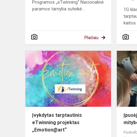
Programos „eTwinning“ Nacionalinė
paramos tarnyba suteikė...
1G kla
tarpta
kaitos
Plačiau
Įvykdytas
tarptautinis
eTwinning
projektas
„Emotion@ar
Įvykdytas tarptautinis
Įpusė
eTwinning projektas
mitybo
„Emotion@art“
Paskelb