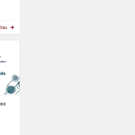
čiau
Projektui
suteiktas
Europos
kokybės
ženklelis
pos