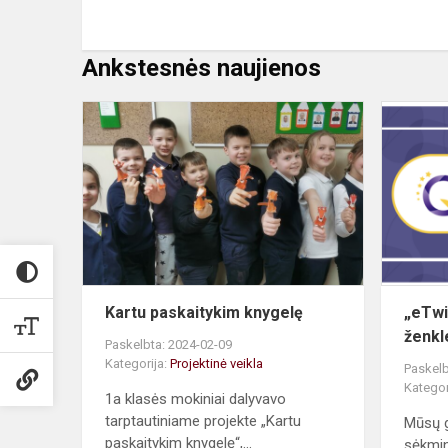
Ankstesnės naujienos
Kartu
paskaitykim
knygelę
Kartu paskaitykim knygelę
„eTwi
ženkle
Paskelbta: 2024-02-09
Kategorija:
Projektinė veikla
Paskelb
Kategor
1a klasės mokiniai dalyvavo
tarptautiniame projekte „Kartu
Mūsų g
paskaitykim knygelę“,...
sėkmin