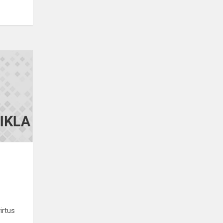
Projektas
,,Sveikesnės
mitybos
link"
irtus