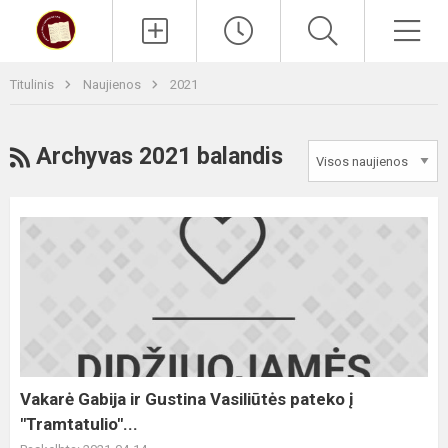
Paieška
Men
Titulinis
Naujienos
2021
RSS
Archyvas 2021 balandis
Vakarė
Gabija
ir
Gustina
Vasiliūtės
pateko
į
"Tramtatulio"...
Vakarė Gabija ir Gustina Vasiliūtės pateko į
"Tramtatulio"...