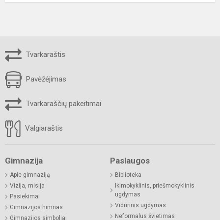
Tvarkaraštis
Pavėžėjimas
Tvarkaraščių pakeitimai
Valgiaraštis
Gimnazija
Paslaugos
Apie gimnaziją
Biblioteka
Vizija, misija
Ikimokyklinis, priešmokyklinis
ugdymas
Pasiekimai
Vidurinis ugdymas
Gimnazijos himnas
Neformalus švietimas
Gimnazijos simboliai