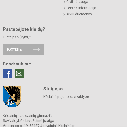
Civilinė sauga
Teisinė informacija
Atviri duomenys
Pastabėjote klaidų?
Turite pasiūlymų?
RAŠYKITE
Bendraukime
Steigėjas
Kėdainių rajono savivaldybė
Kėdainių r. Josvainių gimnazija
Savivaldybės biudžetinė įstaiga
Ariogalos g. 19, 58187 Josvainiai, Kėdainių r.