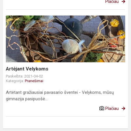
Plačiau
Artėjant
Velykoms
Artėjant Velykoms
Paskelbta: 2021-04-02
Kategorija:
Pranešimai
Artėtant gražiausiai pavasario šventei - Velykoms, mūsų
gimnazija pasipuošė...
Plačiau