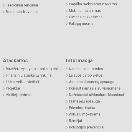
Pagalba mokiniams ir tėvams
Tradiciniai renginiai
Mokinių maitinimas
Bendradarbiavimas
Gimnazistų vežimas
Patalpų nuoma
Ataskaitos
Informacija
Biudžeto vykdymo ataskaitų rinkiniai
Naudingos nuorodos
Finansinių ataskaitų rinkiniai
Laisvos darbo vietos
Lėšos veiklai viešinti
Asmens duomenų apsauga
Projektai
Konsultavimasis su visuomene
Viešieji pirkimai
Dažniausiai užduodami klausimai
Pranešėjų apsauga
Priėmimo tvarka
Aktualu mokiniams
Rėmėjai
Korupcijos prevencija