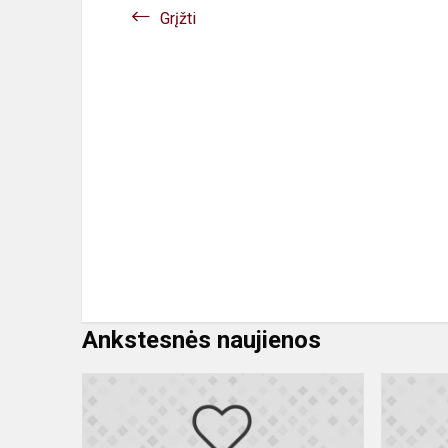
Grįžti
Ankstesnės naujienos
Vaidos
sėkmė
rajoninėje