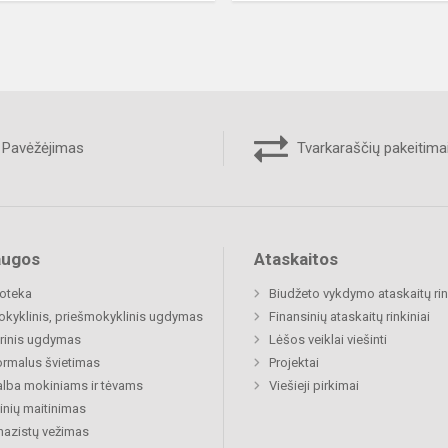
Pavėžėjimas
Tvarkaraščių pakeitima
augos
Ataskaitos
ioteka
Biudžeto vykdymo ataskaitų rin
okyklinis, priešmokyklinis ugdymas
Finansinių ataskaitų rinkiniai
rinis ugdymas
Lėšos veiklai viešinti
rmalus švietimas
Projektai
lba mokiniams ir tėvams
Viešieji pirkimai
nių maitinimas
azistų vežimas