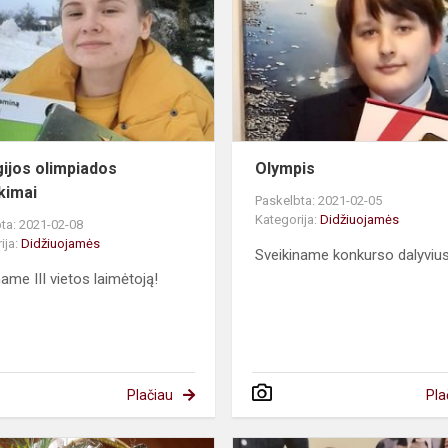
pasiekimai
gijos olimpiados
Olympis
kimai
Paskelbta: 2021-02-05
Kategorija:
Didžiuojamės
ta: 2021-02-08
ija:
Didžiuojamės
Sveikiname konkurso dalyvius
name III vietos laimėtoją!
Plačiau
Pla
Vaida