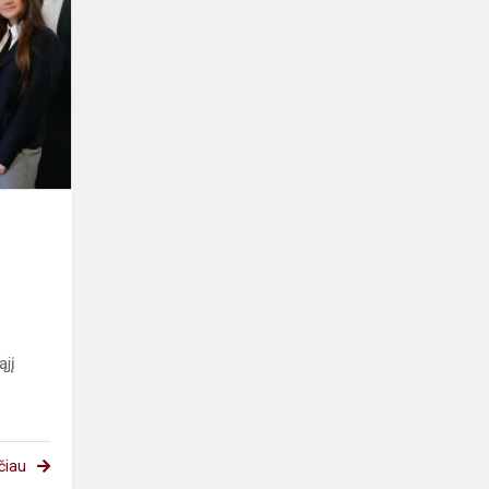
skaitovų
konkurse
ąjį
čiau