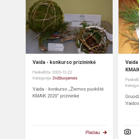
-
konkurso
prizininkė
Vaida - konkurso prizininkė
Vaida
KMAIK
Paskelbta: 2020-12-22
Kategorija:
Didžiuojamės
Paskelb
Kategor
Vaida - konkurso ,,Žiemos puokštė
KMAIK 2020" prizininkė.
Gruodž
Vaidos
Plačiau