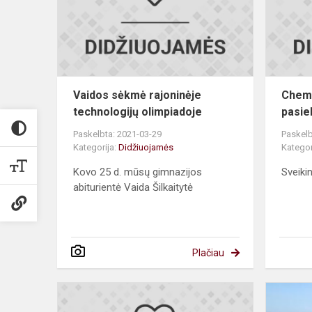
technologijų
olimpiadoje
Vaidos sėkmė rajoninėje
Chemi
technologijų olimpiadoje
pasie
Paskelbta: 2021-03-29
Paskelb
Kategorija:
Didžiuojamės
Kategor
Kovo 25 d. mūsų gimnazijos
Sveiki
abiturientė Vaida Šilkaitytė
Plačiau
Kalbų
Kengūros