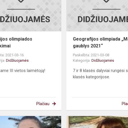
jos olimpiados
Geografijos olimpiada „
kimai
gaublys 2021“
ta: 2021-03-16
Paskelbta: 2021-03-08
ija:
Didžiuojamės
Kategorija:
Didžiuojamės
name III vietos laimėtoją!
7 ir 8 klasės dalyviai rungėsi 
klasės kategorijose.
Plačiau
Pla
Biologijos
olimpiados