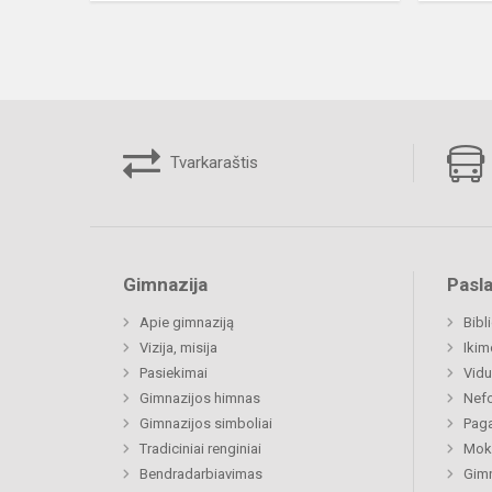
Tvarkaraštis
Gimnazija
Pasl
Apie gimnaziją
Bibl
Vizija, misija
Ikim
Pasiekimai
Vidu
Gimnazijos himnas
Nefo
Gimnazijos simboliai
Paga
Tradiciniai renginiai
Moki
Bendradarbiavimas
Gimn