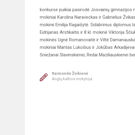
konkurse puikiai pasirodė Josvainių gimnazijos mo
mokiniai Karolina Naraveckas ir Gabrielius Žvikas,
mokinė Emilija Ragaišytė. Sidabrinius diplomus la
Eidrijanas Arstikaitis ir 8 kl. mokinė Viktorija Š
mokinės Ugnė Romanovaitė ir Viltė Damanauskait
mokiniai Mantas Lukošius ir Jokūbas Arkadijev
Sniežanai Slavinskienei, Redai Maziliauskienei b
Raimonda Žvikienė
Anglų kalbos mokytoja