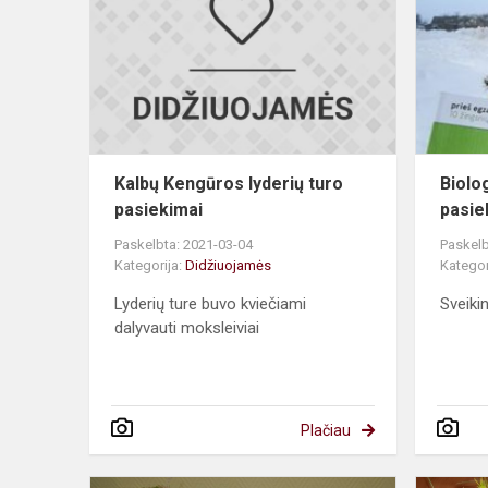
lyderių
turo
pasiekimai
Kalbų Kengūros lyderių turo
Biolo
pasiekimai
pasie
Paskelbta: 2021-03-04
Paskelb
Kategorija:
Didžiuojamės
Kategor
Lyderių ture buvo kviečiami
Sveiki
dalyvauti moksleiviai
Plačiau
Vaida