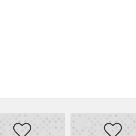
Chemijos
olimpiados
pasiekimai