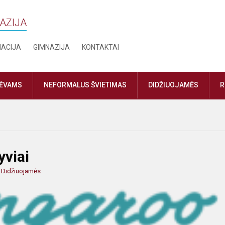
NAZIJA
MACIJA
GIMNAZIJA
KONTAKTAI
TĖVAMS
NEFORMALUS ŠVIETIMAS
DIDŽIUOJAMĖS
R
yviai
:
Didžiuojamės