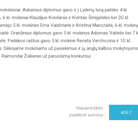
ksleiviai. Auksinius diplomus gavo ir į Lyderių turą pateko 4 kl.
 6 kl. mokiniai Klaudijus Kvedaras ir Kvintas Šmigelskis bei 2G kl.
imėjo 5 kl. mokinės Ema Vaidotaitė ir Kristina Marozaitė, 6 kl. mokin
čiukaitė. Oranžinius diplomus gavo 5 kl. mokinys Adomas Vaitelis bei 7 k
ė. Padėkos raštus gavo 5 kl. mokinė Renata Verchozina ir 1G kl.
as. Dėkojame mokiniams už pasiekimus ir jų anglų kalbos mokytojom
ei Raimondai Žvikienei už paruošimą konkursui.
Nepamirškite
7
AČIŪ
padėkoti autoriui