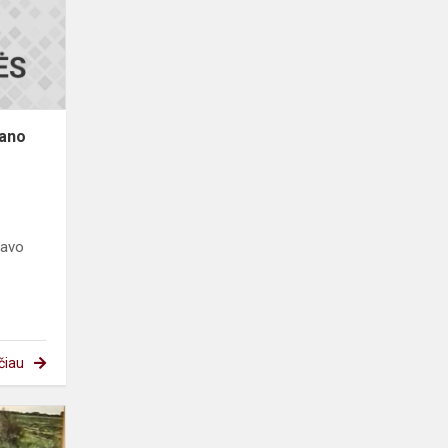
gaublys
2021“
Mano
savo
čiau
Olympis