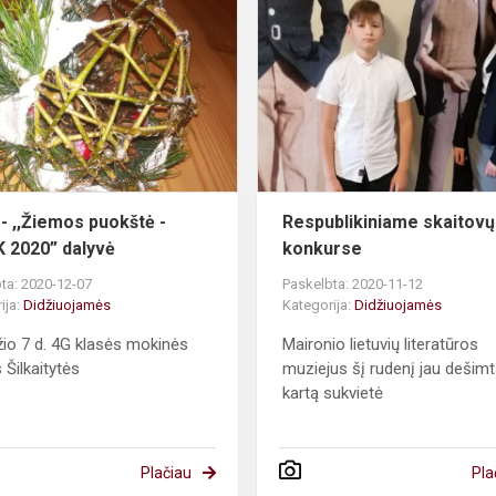
-
,,Žiemos
puokštė
-
KMAIK
2020”
dalyvė
 - ,,Žiemos puokštė -
Respublikiniame skaitovų
 2020” dalyvė
konkurse
ta: 2020-12-07
Paskelbta: 2020-11-12
ija:
Didžiuojamės
Kategorija:
Didžiuojamės
io 7 d. 4G klasės mokinės
Maironio lietuvių literatūros
 Šilkaitytės
muziejus šį rudenį jau dešimt
kartą sukvietė
Plačiau
Pla