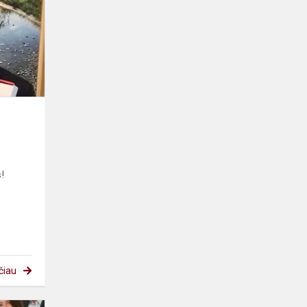
!
čiau
Respublikiniame