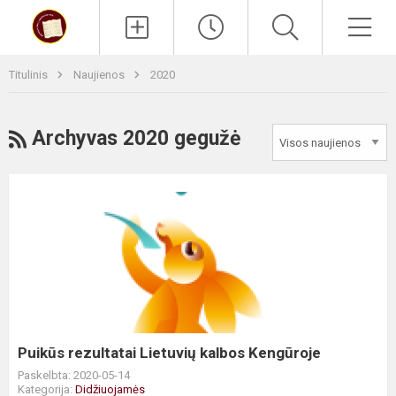
Paieška
Men
Titulinis
Naujienos
2020
RSS
Archyvas 2020 gegužė
Puikūs
rezultatai
Lietuvių
kalbos
Kengūroje
Puikūs rezultatai Lietuvių kalbos Kengūroje
Paskelbta: 2020-05-14
Kategorija:
Didžiuojamės