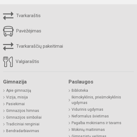
Tvarkaraštis
Pavėžėjimas
Tvarkaraščių pakeitimai
Valgiaraštis
Gimnazija
Paslaugos
Apie gimnaziją
Biblioteka
Vizija, misija
Ikimokyklinis, priešmokyklinis
ugdymas
Pasiekimai
Vidurinis ugdymas
Gimnazijos himnas
Neformalus švietimas
Gimnazijos simboliai
Pagalba mokiniams ir tėvams
Tradiciniai renginiai
Mokinių maitinimas
Bendradarbiavimas
Gimnazistų vežimas