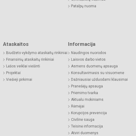
Patalpų nuoma
Ataskaitos
Informacija
Biudžeto vykdymo ataskaitų rinkiniai
Naudingos nuorodos
Finansinių ataskaitų rinkiniai
Laisvos darbo vietos
Lėšos veiklai viešinti
Asmens duomenų apsauga
Projektai
Konsultavimasis su visuomene
Viešieji pirkimai
Dažniausiai užduodami klausimai
Pranešėjų apsauga
Priėmimo tvarka
Aktualu mokiniams
Rėmėjai
Korupcijos prevencija
Civilinė sauga
Teisinė informacija
Atviri duomenys