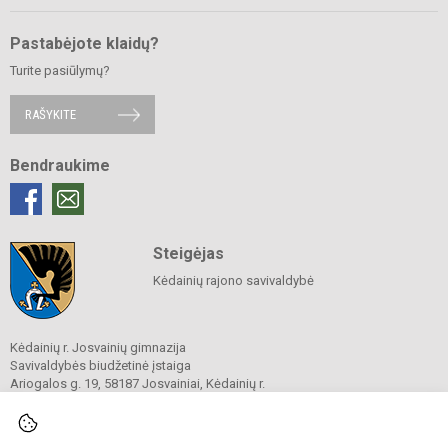
Pastabėjote klaidų?
Turite pasiūlymų?
RAŠYKITE
Bendraukime
Steigėjas
Kėdainių rajono savivaldybė
Kėdainių r. Josvainių gimnazija
Savivaldybės biudžetinė įstaiga
Ariogalos g. 19, 58187 Josvainiai, Kėdainių r.
Tel.
0 347 73274
El. p.
mokykla@josvainiugimnazija.lt
Duomenys kaupiami ir saugomi