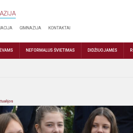
NAZIJA
MACIJA
GIMNAZIJA
KONTAKTAI
TĖVAMS
NEFORMALUS ŠVIETIMAS
DIDŽIUOJAMĖS
R
tualijos