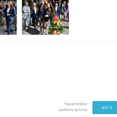
Nepamirškite
13
AČIŪ
padėkoti autoriui