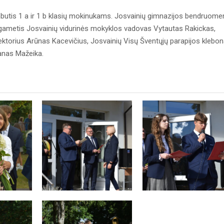
utis 1 a ir 1 b klasių mokinukams. Josvainių gimnazijos bendruome
 ilgametis Josvainių vidurinės mokyklos vadovas Vytautas Rakickas,
rektorius Arūnas Kacevičius, Josvainių Visų Šventųjų parapijos klebo
anas Mažeika.