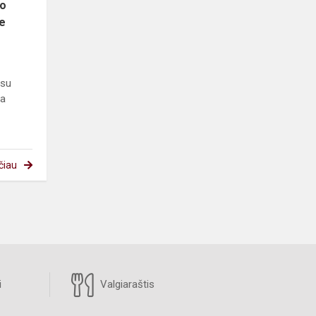
zo
e
 su
ma
čiau
i
Valgiaraštis