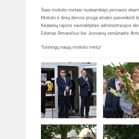
Šiais mokslo metais nuskambėjo pirmasis skamb
Mokslo ir žinių dienos proga atvyko pasveikinti
Kėdainių rajono savivaldybės administracijos di
Edvinas Rimavičius bei Josvanių seniūnaitis Ant
Turiningų naujų mokslo metų!