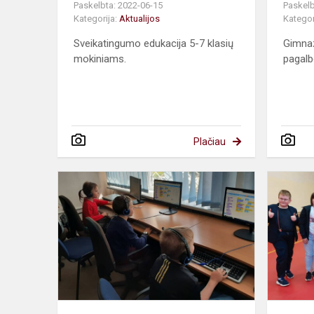
Paskelbta: 2022-06-15
Paskelb
Kategorija:
Aktualijos
Kategor
Sveikatingumo edukacija 5-7 klasių
Gimnaz
mokiniams.
pagalbo
Plačiau
Informatiko
ir
technologin
kūrybos
pamokos