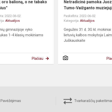
k oro balioną, o ne tabako
Netradicinė pamoka Juo
ius"
Tumo-Vaižganto muziejuj
ta: 2022-06-02
Paskelbta: 2022-06-02
ija:
Aktualijos
Kategorija:
Aktualijos
nių gimnazijoje vyko
Gegužės 31 d. 3G kl. mokiniai
iukas 1-4 klasių mokiniams
lietuvių kalbos mokytoja Lai
Juškauskaite
Plačiau
Pla
Pavėžėjimas
Tvarkaraščių pakeitima