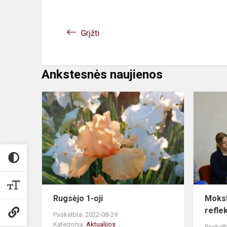
Grįžti
Ankstesnės naujienos
Rugsėjo
1-
oji
Rugsėjo 1-oji
Moksl
reflek
Paskelbta: 2022-08-29
Kategorija:
Aktualijos
Paskelb