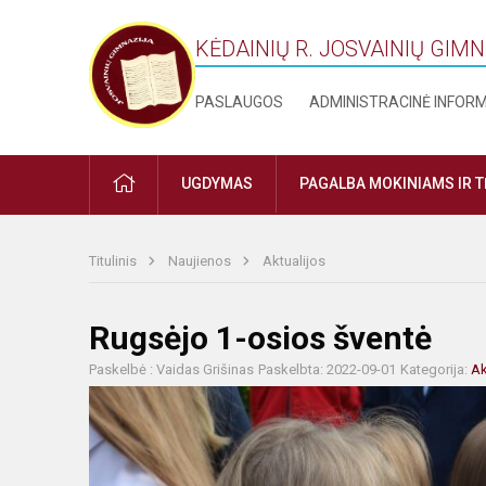
KĖDAINIŲ R. JOSVAINIŲ GIM
PASLAUGOS
ADMINISTRACINĖ INFOR
PRADŽIA
UGDYMAS
PAGALBA MOKINIAMS IR 
Titulinis
Naujienos
Aktualijos
Rugsėjo 1-osios šventė
Paskelbė : Vaidas Grišinas
Paskelbta: 2022-09-01
Kategorija:
Ak