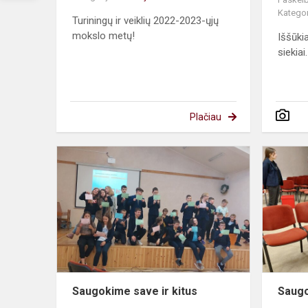
Kategor
Turiningų ir veiklių 2022-2023-ųjų
mokslo metų!
Iššūkia
siekiai.
Plačiau
Saugokime
save
ir
kitus
Saugokime save ir kitus
Saugo