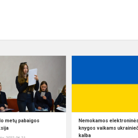
Mokslo
metų
pabaigos
refleksija
o metų pabaigos
Nemokamos elektroninė
sija
knygos vaikams ukrainieč
kalba
ta: 2022-06-21