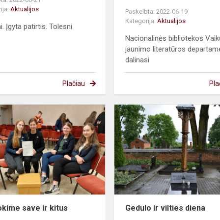
ija:
Aktualijos
Paskelbta: 2022-06-19
Kategorija:
Aktualijos
i. Įgyta patirtis. Tolesni
Nacionalinės bibliotekos Vaikų
jaunimo literatūros departam
dalinasi
Plačiau
Pla
Saugokime
save
ir
kitus
kime save ir kitus
Gedulo ir vilties diena