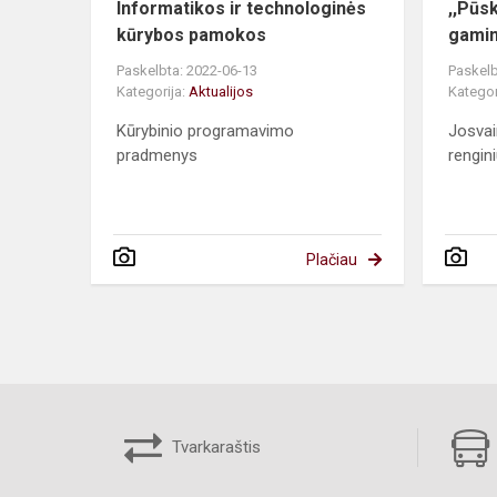
Informatikos ir technologinės
,,Pūs
kūrybos pamokos
gamin
Paskelbta: 2022-06-13
Paskelb
Kategorija:
Aktualijos
Kategor
Kūrybinio programavimo
Josvai
pradmenys
rengin
Plačiau
Tvarkaraštis