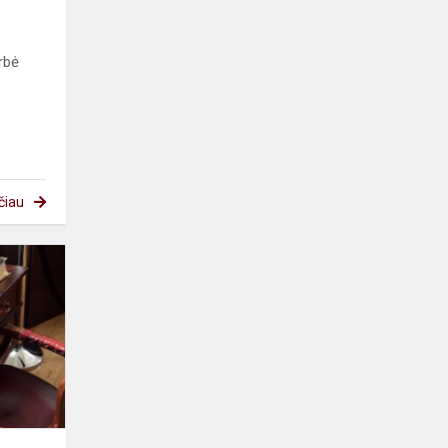
rbė
čiau
Netradicinė
pamoka
Juozo
Tumo-
Vaižganto
muziejuje