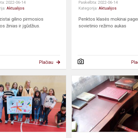
ta: 2022-06-14
Paskelbta: 2022-06-14
ija:
Aktualijos
Kategorija:
Aktualijos
istai gilino pirmosios
Penktos klasės mokinai page
s žinias ir įgūdžius.
sovietinio režimo aukas
Plačiau
Pla
s
,,Pūsk
oro
ės
balioną,
o
ne
tabako
gaminius"