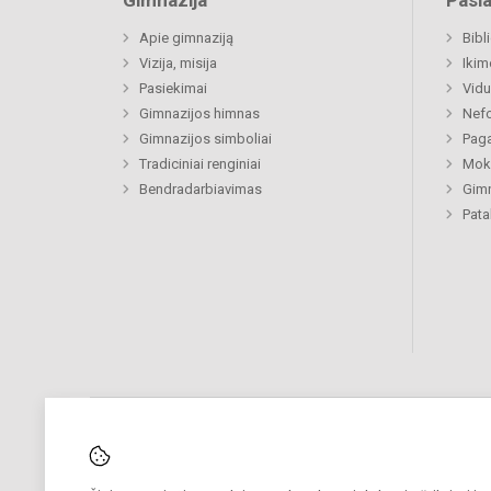
Gimnazija
Pasl
Apie gimnaziją
Bibl
Vizija, misija
Ikim
Pasiekimai
Vidu
Gimnazijos himnas
Nefo
Gimnazijos simboliai
Paga
Tradiciniai renginiai
Moki
Bendradarbiavimas
Gimn
Pat