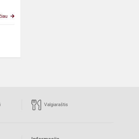
čiau
i
Valgiaraštis