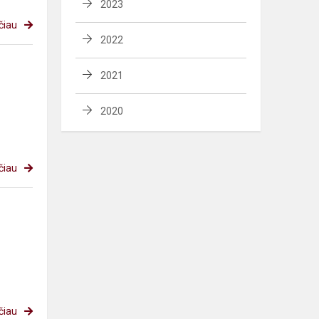
2023
čiau
2022
2021
2020
čiau
čiau