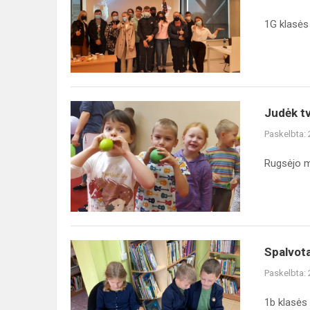
žemė
2021
1G klasės
Judėk
Judėk tva
tvariai.
Paskelbta:
Išlik
sveikas!
Rugsėjo m
Spalvotame
Spalvot
knygų
Paskelbta:
pasaulyje
1b klasės 