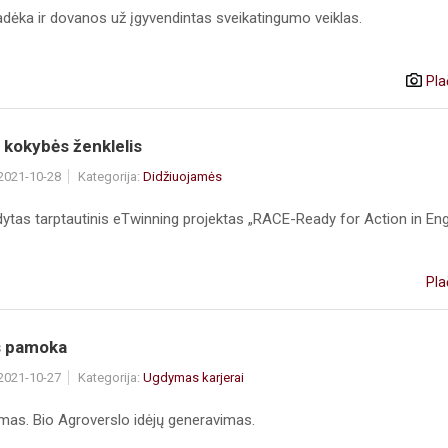
ėka ir dovanos už įgyvendintas sveikatingumo veiklas.
Pla
 kokybės ženklelis
 2021-10-28
Kategorija:
Didžiuojamės
ytas tarptautinis eTwinning projektas „RACE-Ready for Action in Eng
Pla
s pamoka
 2021-10-27
Kategorija:
Ugdymas karjerai
mas. Bio Agroverslo idėjų generavimas.