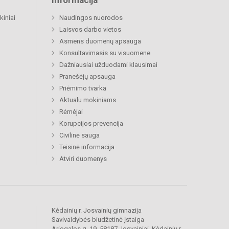
Informacija
kiniai
Naudingos nuorodos
Laisvos darbo vietos
Asmens duomenų apsauga
Konsultavimasis su visuomene
Dažniausiai užduodami klausimai
Pranešėjų apsauga
Priėmimo tvarka
Aktualu mokiniams
Rėmėjai
Korupcijos prevencija
Civilinė sauga
Teisinė informacija
Atviri duomenys
Kėdainių r. Josvainių gimnazija
Savivaldybės biudžetinė įstaiga
Ariogalos g. 19, 58187 Josvainiai, Kėdainių r.