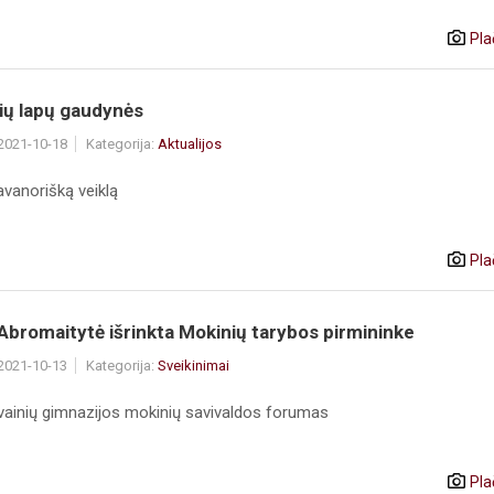
Pla
ių lapų gaudynės
 2021-10-18
Kategorija:
Aktualijos
avanorišką veiklą
Pla
Abromaitytė išrinkta Mokinių tarybos pirmininke
 2021-10-13
Kategorija:
Sveikinimai
vainių gimnazijos mokinių savivaldos forumas
Pla