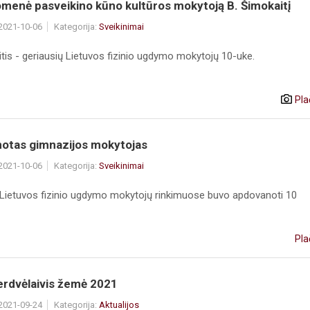
menė pasveikino kūno kultūros mokytoją B. Šimokaitį
 2021-10-06
Kategorija:
Sveikinimai
tis - geriausių Lietuvos fizinio ugdymo mokytojų 10-uke.
Pla
otas gimnazijos mokytojas
 2021-10-06
Kategorija:
Sveikinimai
 Lietuvos fizinio ugdymo mokytojų rinkimuose buvo apdovanoti 10
Pla
erdvėlaivis žemė 2021
 2021-09-24
Kategorija:
Aktualijos