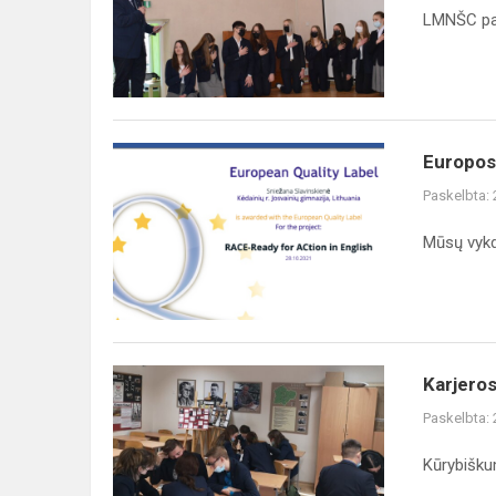
LMNŠC pad
Europos
Europos
kokybės
Paskelbta:
ženklelis
Mūsų vykd
Karjeros
Karjero
pamoka
Paskelbta:
Kūrybišku