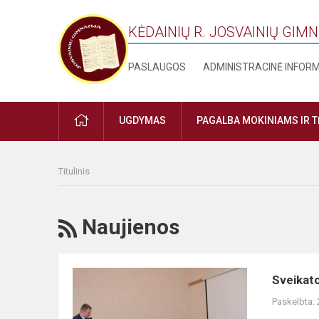
KĖDAINIŲ R. JOSVAINIŲ GIM
PASLAUGOS
ADMINISTRACINĖ INFOR
PRADŽIA
UGDYMAS
PAGALBA MOKINIAMS IR 
Titulinis
RSS
Naujienos
Sveikatos
Sveikato
fiesta
Paskelbta:
2021