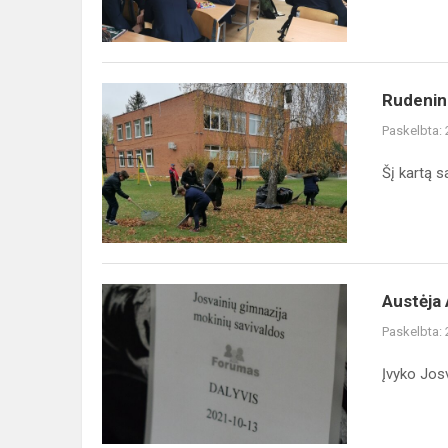
Rudeninių
Rudenin
lapų
Paskelbta:
gaudynės
Šį kartą s
Austėja
Austėja 
Abromaitytė
Paskelbta:
išrinkta
Mokinių
Įvyko Jos
tarybos
pirmininke