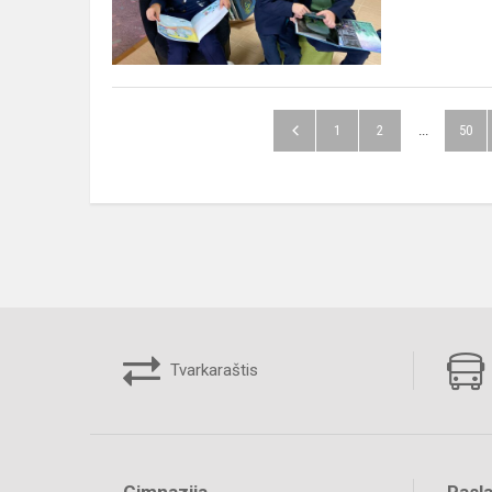
1
2
...
50
Tvarkaraštis