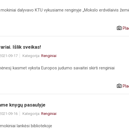
 mokiniai dalyvavo KTU vykusiame renginyje „Mokslo erdvėlaivis žem
Pla
riai. Išlik sveikas!
 2021-09-17
Kategorija:
Renginiai
ėnesį kasmet vyksta Europos judumo savaitei skirti renginiai
Pla
ame knygų pasaulyje
 2021-09-16
Kategorija:
Renginiai
mokiniai lankėsi bibliotekoje