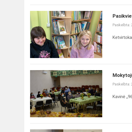
Pasikvietus
Pasikvie
pasaką...
Paskelbta:
Ketvirtoka
Mokytojų
Mokytoj
dienos
Paskelbta:
šventė
Kavinė „9