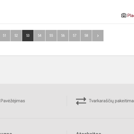
Pla
51
52
53
54
55
56
57
58
Pavėžėjimas
Tvarkaraščių pakeitima