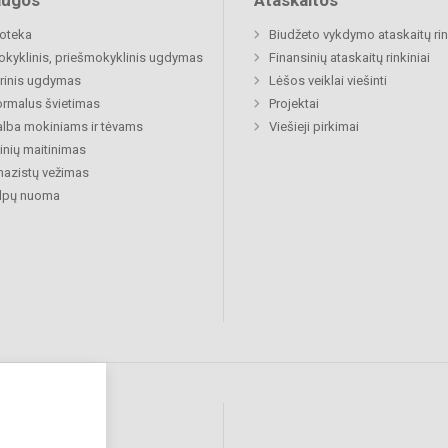
augos
Ataskaitos
ioteka
Biudžeto vykdymo ataskaitų rin
okyklinis, priešmokyklinis ugdymas
Finansinių ataskaitų rinkiniai
rinis ugdymas
Lėšos veiklai viešinti
rmalus švietimas
Projektai
lba mokiniams ir tėvams
Viešieji pirkimai
nių maitinimas
azistų vežimas
alpų nuoma