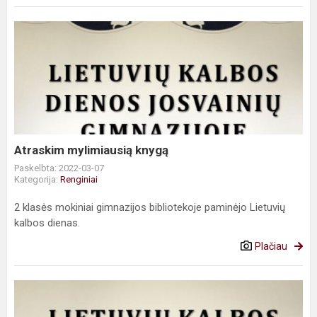
Atraskim
mylimiausią
knygą
Atraskim mylimiausią knygą
Paskelbta: 2022-03-07
Kategorija:
Renginiai
2 klasės mokiniai gimnazijos bibliotekoje paminėjo Lietuvių
kalbos dienas.
Plačiau
Lietuvių
kalbos