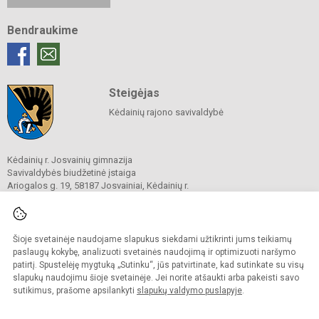
Bendraukime
Steigėjas
Kėdainių rajono savivaldybė
Kėdainių r. Josvainių gimnazija
Savivaldybės biudžetinė įstaiga
Ariogalos g. 19, 58187 Josvainiai, Kėdainių r.
Tel.
0 347 73274
El. p.
mokykla@josvainiugimnazija.lt
Duomenys kaupiami ir saugomi
Juridinių asmenų registre
Šioje svetainėje naudojame slapukus siekdami užtikrinti jums teikiamų
Įmonės kodas 191018728
paslaugų kokybę, analizuoti svetainės naudojimą ir optimizuoti naršymo
patirtį. Spustelėję mygtuką „Sutinku“, jūs patvirtinate, kad sutinkate su visų
slapukų naudojimu šioje svetainėje. Jei norite atšaukti arba pakeisti savo
sutikimus, prašome apsilankyti
slapukų valdymo puslapyje
.
© 2020. Kėdainių r. Josvainių gimnazija. Visos teisės saugomos.