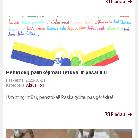
Plačiau
Penktokų
palinkėjimai
Lietuvai
ir
pasauliui
Penktokų palinkėjimai Lietuvai ir pasauliui
Paskelbta: 2022-03-21
Kategorija:
Aktualijos
Išmintingi mūsų penktokai! Paskaitykite, pasigėrėkite!
Plačiau
Šv.