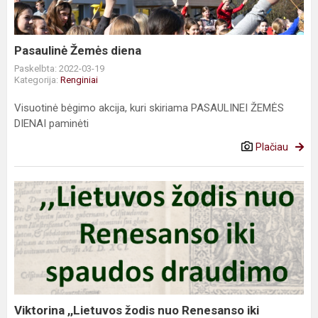
Pasaulinė Žemės diena
Paskelbta: 2022-03-19
Kategorija:
Renginiai
Visuotinė bėgimo akcija, kuri skiriama PASAULINEI ŽEMĖS
DIENAI paminėti
Plačiau
Viktorina
,,Lietuvos
žodis
nuo
Renesanso
iki
spaudos
draudi...
Viktorina ,,Lietuvos žodis nuo Renesanso iki