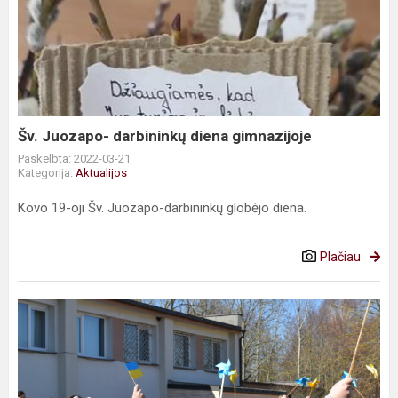
Juozapo-
darbininkų
diena
gimnazijoje
Šv. Juozapo- darbininkų diena gimnazijoje
Paskelbta: 2022-03-21
Kategorija:
Aktualijos
Kovo 19-oji Šv. Juozapo-darbininkų globėjo diena.
Plačiau
Pasaulinė
Žemės
diena