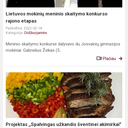
etapas
Lietuvos mokinių meninio skaitymo konkurso
rajono etapas
Paskelbta: 2022-02-18
Kategorija:
Didžiuojamės
Meninio skaitymo konkurse dalyvavo du Josvainių gimnazijos
mokiniai: Gabrielius Žvikas (5...
Plačiau
Projektas
,,Spalvingas
užkandis
šventinei
akimirkai”
Projektas ,,Spalvingas užkandis šventinei akimirkai”