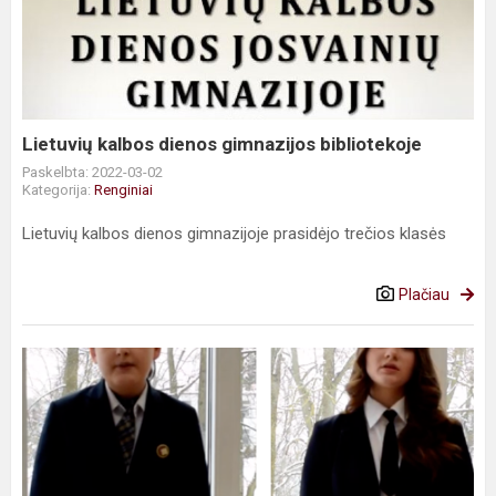
dienos
gimnazijos
bibliotekoje
Lietuvių kalbos dienos gimnazijos bibliotekoje
Paskelbta: 2022-03-02
Kategorija:
Renginiai
Lietuvių kalbos dienos gimnazijoje prasidėjo trečios klasės
Plačiau
Lietuvos
mokinių
meninio
skaitymo
konkurso
rajono