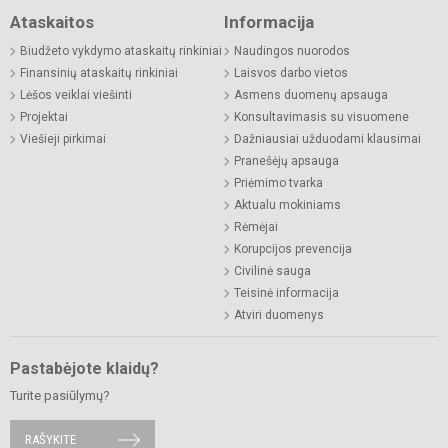
Ataskaitos
Informacija
Biudžeto vykdymo ataskaitų rinkiniai
Naudingos nuorodos
Finansinių ataskaitų rinkiniai
Laisvos darbo vietos
Lėšos veiklai viešinti
Asmens duomenų apsauga
Projektai
Konsultavimasis su visuomene
Viešieji pirkimai
Dažniausiai užduodami klausimai
Pranešėjų apsauga
Priėmimo tvarka
Aktualu mokiniams
Rėmėjai
Korupcijos prevencija
Civilinė sauga
Teisinė informacija
Atviri duomenys
Pastabėjote klaidų?
Turite pasiūlymų?
RAŠYKITE