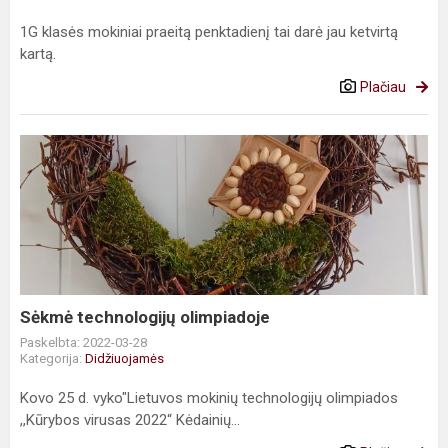
1G klasės mokiniai praeitą penktadienį tai darė jau ketvirtą
kartą.
Plačiau
Sėkmė
technologijų
olimpiadoje
Sėkmė technologijų olimpiadoje
Paskelbta: 2022-03-28
Kategorija:
Didžiuojamės
Kovo 25 d. vyko"Lietuvos mokinių technologijų olimpiados
,,Kūrybos virusas 2022“ Kėdainių...