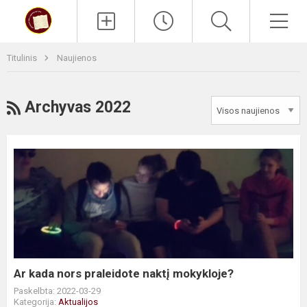
Paieška
Men
Titulinis
Naujienos
RSS
Archyvas 2022
Ar
kada
nors
praleidote
naktį
mokykloje?
Ar kada nors praleidote naktį mokykloje?
Paskelbta: 2022-03-29
Kategorija:
Aktualijos