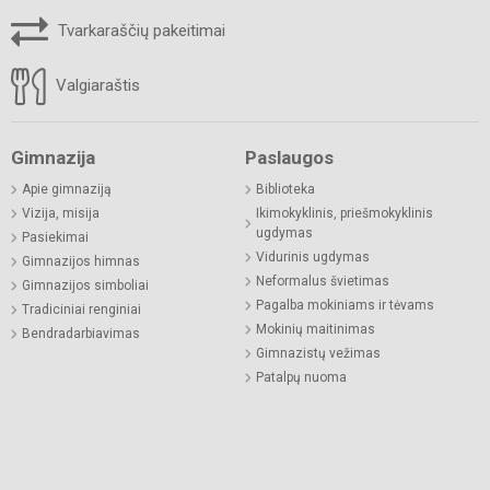
Tvarkaraščių pakeitimai
Valgiaraštis
Gimnazija
Paslaugos
Apie gimnaziją
Biblioteka
Vizija, misija
Ikimokyklinis, priešmokyklinis
ugdymas
Pasiekimai
Vidurinis ugdymas
Gimnazijos himnas
Neformalus švietimas
Gimnazijos simboliai
Pagalba mokiniams ir tėvams
Tradiciniai renginiai
Mokinių maitinimas
Bendradarbiavimas
Gimnazistų vežimas
Patalpų nuoma