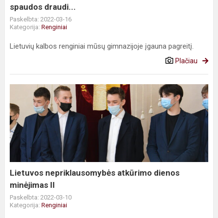
spaudos draudi...
Paskelbta: 2022-03-16
Kategorija:
Renginiai
Lietuvių kalbos renginiai mūsų gimnazijoje įgauna pagreitį.
Plačiau
Lietuvos
nepriklausomybės
atkūrimo
dienos
minėjimas
II
Lietuvos nepriklausomybės atkūrimo dienos
minėjimas II
Paskelbta: 2022-03-10
Kategorija:
Renginiai