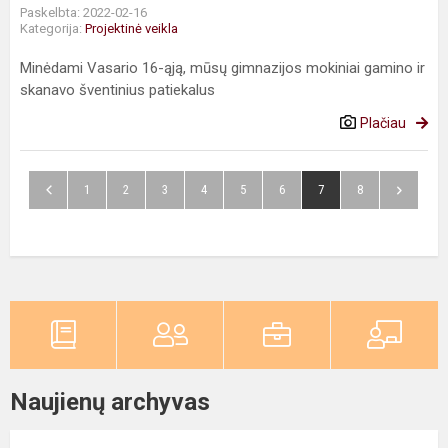
Paskelbta: 2022-02-16
Kategorija:
Projektinė veikla
Minėdami Vasario 16-ąją, mūsų gimnazijos mokiniai gamino ir
skanavo šventinius patiekalus
Plačiau
1
2
3
4
5
6
7
8
Naujienų archyvas