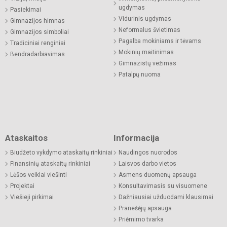
ugdymas
Pasiekimai
Vidurinis ugdymas
Gimnazijos himnas
Neformalus švietimas
Gimnazijos simboliai
Pagalba mokiniams ir tėvams
Tradiciniai renginiai
Mokinių maitinimas
Bendradarbiavimas
Gimnazistų vežimas
Patalpų nuoma
Ataskaitos
Informacija
Biudžeto vykdymo ataskaitų rinkiniai
Naudingos nuorodos
Finansinių ataskaitų rinkiniai
Laisvos darbo vietos
Lėšos veiklai viešinti
Asmens duomenų apsauga
Projektai
Konsultavimasis su visuomene
Viešieji pirkimai
Dažniausiai užduodami klausimai
Pranešėjų apsauga
Priėmimo tvarka