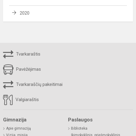
2020
Tvarkaraštis
Pavėžėjimas
Tvarkaraščių pakeitimai
Valgiaraštis
Gimnazija
Paslaugos
Apie gimnaziją
Biblioteka
Vizija, misija
Ikimokyklinis, priešmokyklinis