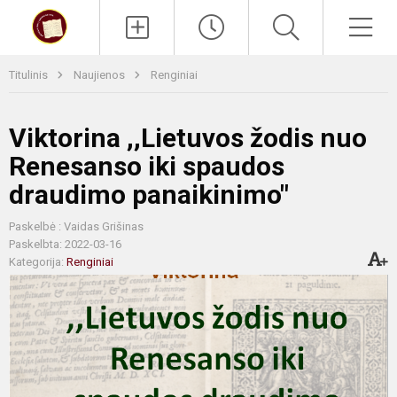
Paieška
Men
Titulinis
Naujienos
Renginiai
Viktorina ,,Lietuvos žodis nuo
Renesanso iki spaudos
draudimo panaikinimo"
Paskelbė : Vaidas Grišinas
Paskelbta: 2022-03-16
Kategorija:
Renginiai