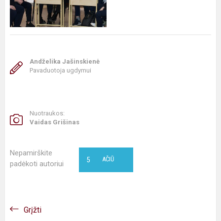
Andželika Jašinskienė
Pavaduotoja ugdymui
Nuotraukos:
Vaidas Grišinas
Nepamirškite
5
AČIŪ
padėkoti autoriui
Grįžti