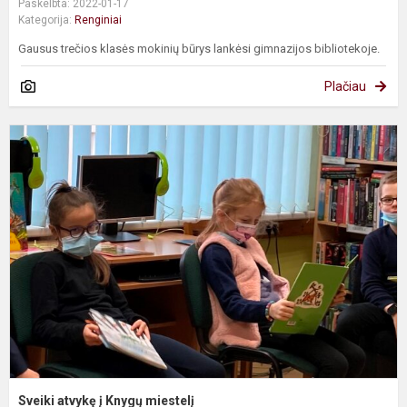
Paskelbta: 2022-01-17
Kategorija:
Renginiai
Gausus trečios klasės mokinių būrys lankėsi gimnazijos bibliotekoje.
Plačiau
S
a
į
K
m
Sveiki atvykę į Knygų miestelį