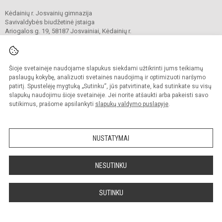
Kėdainių r. Josvainių gimnazija
Savivaldybės biudžetinė įstaiga
Ariogalos g. 19, 58187 Josvainiai, Kėdainių r.
Tel.
0 347 73274
El. p.
mokykla@josvainiugimnazija.lt
Duomenys kaupiami ir saugomi
Juridinių asmenų registre
Šioje svetainėje naudojame slapukus siekdami užtikrinti jums teikiamų
Įmonės kodas 191018728
paslaugų kokybę, analizuoti svetainės naudojimą ir optimizuoti naršymo
patirtį. Spustelėję mygtuką „Sutinku“, jūs patvirtinate, kad sutinkate su visų
slapukų naudojimu šioje svetainėje. Jei norite atšaukti arba pakeisti savo
sutikimus, prašome apsilankyti
slapukų valdymo puslapyje
.
© 2020. Kėdainių r. Josvainių gimnazija. Visos teisės saugomos.
Kopijuoti turinį be raštiško gimnazijos sutikimo griežtai draudžiama.
NUSTATYMAI
Prieinamumo paraiška
Slapukų valdymas
Sumanus būdas atnaujinti
NESUTINKU
mokyklos interneto
svetainę
SUTINKU