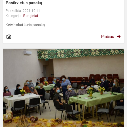
Pasikvietus pasaką...
Paskelbta: 2021-10-11
Kategorija:
Renginiai
Ketvirtokai kuria pasaką...
Plačiau
M
d
š