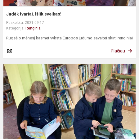
Judėk tvariai. Išlik sveikas!
Paskelbta: 2021-09-17
Kategorija:
Renginiai
Rugsėjo mėnesį kasmet vyksta Europos judumo savaitei skirti renginiai
Plačiau
S
k
p