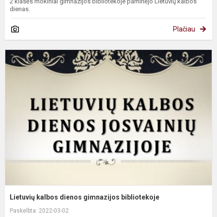
2 klasės mokiniai gimnazijos bibliotekoje paminėjo Lietuvių kalbos
dienas.
Plačiau
L
k
d
g
b
Lietuvių kalbos dienos gimnazijos bibliotekoje
Paskelbta: 2022-03-02