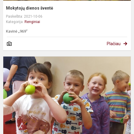
Mokytojų dienos šventė
Paskelbta: 2021-10-06
Kategorija:
Renginiai
Kavinė „969“
Plačiau
J
t
I
s