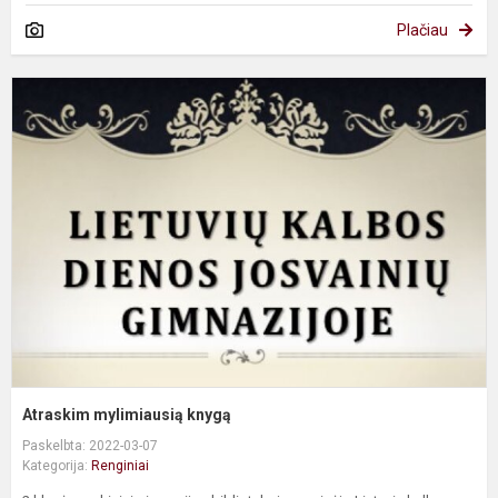
Plačiau
A
m
k
Atraskim mylimiausią knygą
Paskelbta: 2022-03-07
Kategorija:
Renginiai