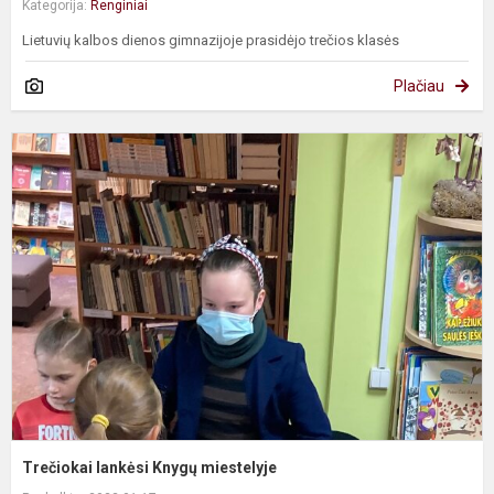
Kategorija:
Renginiai
Lietuvių kalbos dienos gimnazijoje prasidėjo trečios klasės
Plačiau
T
l
K
m
Trečiokai lankėsi Knygų miestelyje