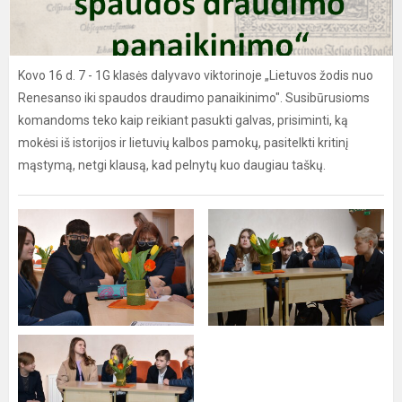
Kovo 16 d. 7 - 1G klasės dalyvavo viktorinoje „Lietuvos žodis nuo
Renesanso iki spaudos draudimo panaikinimo". Susibūrusioms
komandoms teko kaip reikiant pasukti galvas, prisiminti, ką
mokėsi iš istorijos ir lietuvių kalbos pamokų, pasitelkti kritinį
mąstymą, netgi klausą, kad pelnytų kuo daugiau taškų.