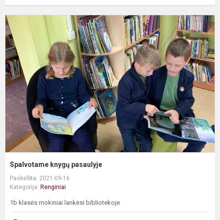
S
k
p
Spalvotame knygų pasaulyje
Paskelbta: 2021-09-16
Kategorija:
Renginiai
1b klasės mokiniai lankėsi bibliotekoje