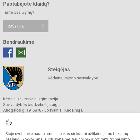
Pastabėjote klaidų?
Turite pasiūlymų?
RAŠYKITE
Bendraukime
Steigėjas
Kėdainių rajono savivaldybė
Kėdainių r. Josvainių gimnazija
Savivaldybės biudžetinė įstaiga
Ariogalos g. 19, 58187 Josvainiai, Kėdainių r.
Tel.
0 347 73274
El. p.
mokykla@josvainiugimnazija.lt
Duomenys kaupiami ir saugomi
Juridinių asmenų registre
Šioje svetainėje naudojame slapukus siekdami užtikrinti jums teikiamų
Įmonės kodas 191018728
paslaugų kokybę, analizuoti svetainės naudojimą ir optimizuoti naršymo