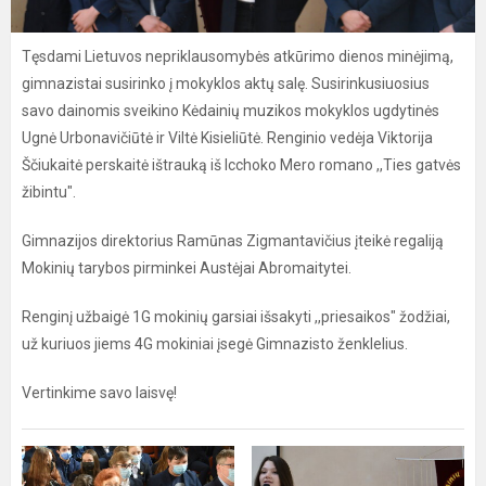
Tęsdami Lietuvos nepriklausomybės atkūrimo dienos minėjimą,
gimnazistai susirinko į mokyklos aktų salę. Susirinkusiuosius
savo dainomis sveikino Kėdainių muzikos mokyklos ugdytinės
Ugnė Urbonavičiūtė ir Viltė Kisieliūtė. Renginio vedėja Viktorija
Ščiukaitė perskaitė ištrauką iš Icchoko Mero romano ,,Ties gatvės
žibintu".
Gimnazijos direktorius Ramūnas Zigmantavičius įteikė regaliją
Mokinių tarybos pirminkei Austėjai Abromaitytei.
Renginį užbaigė 1G mokinių garsiai išsakyti ,,priesaikos" žodžiai,
už kuriuos jiems 4G mokiniai įsegė Gimnazisto ženklelius.
Vertinkime savo laisvę!