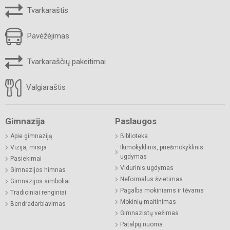
Tvarkaraštis
Pavėžėjimas
Tvarkaraščių pakeitimai
Valgiaraštis
Gimnazija
Paslaugos
Apie gimnaziją
Biblioteka
Vizija, misija
Ikimokyklinis, priešmokyklinis
ugdymas
Pasiekimai
Vidurinis ugdymas
Gimnazijos himnas
Neformalus švietimas
Gimnazijos simboliai
Pagalba mokiniams ir tėvams
Tradiciniai renginiai
Mokinių maitinimas
Bendradarbiavimas
Gimnazistų vežimas
Patalpų nuoma