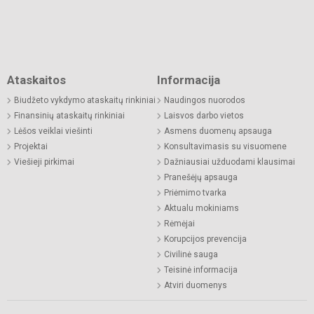
Ataskaitos
Informacija
Biudžeto vykdymo ataskaitų rinkiniai
Naudingos nuorodos
Finansinių ataskaitų rinkiniai
Laisvos darbo vietos
Lėšos veiklai viešinti
Asmens duomenų apsauga
Projektai
Konsultavimasis su visuomene
Viešieji pirkimai
Dažniausiai užduodami klausimai
Pranešėjų apsauga
Priėmimo tvarka
Aktualu mokiniams
Rėmėjai
Korupcijos prevencija
Civilinė sauga
Teisinė informacija
Atviri duomenys