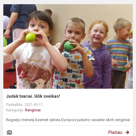
J
t
I
s
Judėk tvariai. Išlik sveikas!
Paskelbta: 2021-09-17
Kategorija:
Renginiai
Rugsėjo mėnesį kasmet vyksta Europos judumo savaitei skirti renginiai
Plačiau