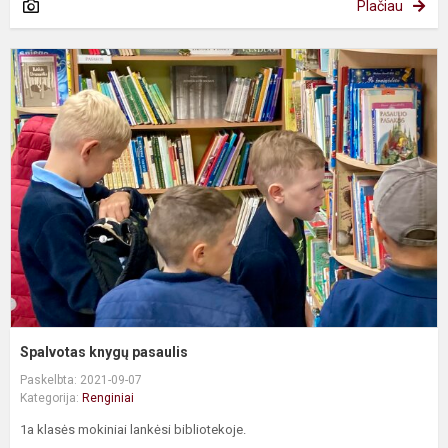
Plačiau
S
k
p
Spalvotas knygų pasaulis
Paskelbta: 2021-09-07
Kategorija:
Renginiai
1a klasės mokiniai lankėsi bibliotekoje.