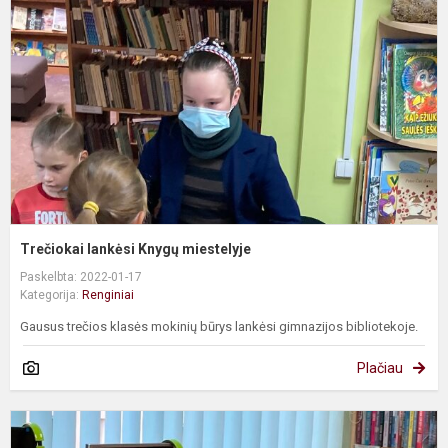
K
m
Trečiokai lankėsi Knygų miestelyje
Paskelbta: 2022-01-17
Kategorija:
Renginiai
Gausus trečios klasės mokinių būrys lankėsi gimnazijos bibliotekoje.
Plačiau
S
a