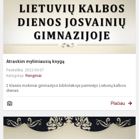
Atraskim mylimiausią knygą
Paskelbta: 2022-03-07
Kategorija:
Renginiai
2 klasės mokiniai gimnazijos bibliotekoje paminėjo Lietuvių kalbos
dienas.
Plačiau
L
k
d