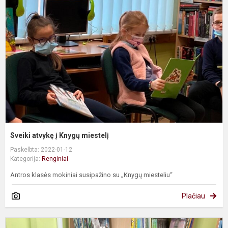
į
K
m
Sveiki atvykę į Knygų miestelį
Paskelbta: 2022-01-12
Kategorija:
Renginiai
Antros klasės mokiniai susipažino su „Knygų miesteliu“
Plačiau
P