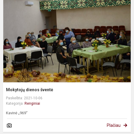
M
d
š
Mokytojų dienos šventė
Paskelbta: 2021-10-06
Kategorija:
Renginiai
Kavinė „969“
Plačiau