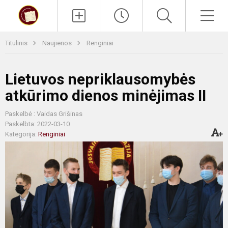
Paieška
Men
Titulinis
Naujienos
Renginiai
Lietuvos nepriklausomybės
atkūrimo dienos minėjimas II
Paskelbė : Vaidas Grišinas
Paskelbta: 2022-03-10
Kategorija:
Renginiai