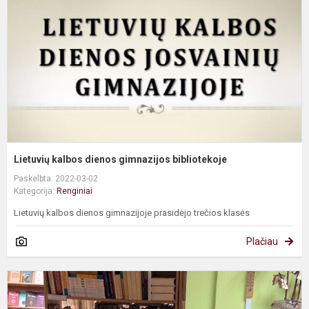
g
b
Lietuvių kalbos dienos gimnazijos bibliotekoje
Paskelbta: 2022-03-02
Kategorija:
Renginiai
Lietuvių kalbos dienos gimnazijoje prasidėjo trečios klasės
Plačiau
T
l