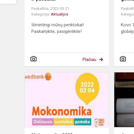
Paskelbta: 2022-03-21
Paskelb
Kategorija:
Aktualijos
Kategor
Išmintingi mūsų penktokai!
Kovo 1
Paskaitykite, pasigėrėkite!
globėj
Plačiau
Mokonomik
2022