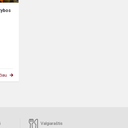
tybos
čiau
i
Valgiaraštis