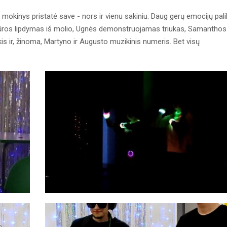
s mokinys pristatė save - nors ir vienu sakiniu. Daug gerų emocijų pal
lptūros lipdymas iš molio, Ugnės demonstruojamas triukas, Samanthos
kis ir, žinoma, Martyno ir Augusto muzikinis numeris. Bet visų