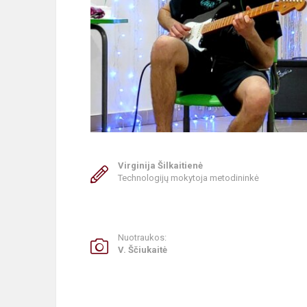
Virginija Šilkaitienė
Technologijų mokytoja metodininkė
Nuotraukos:
V. Ščiukaitė