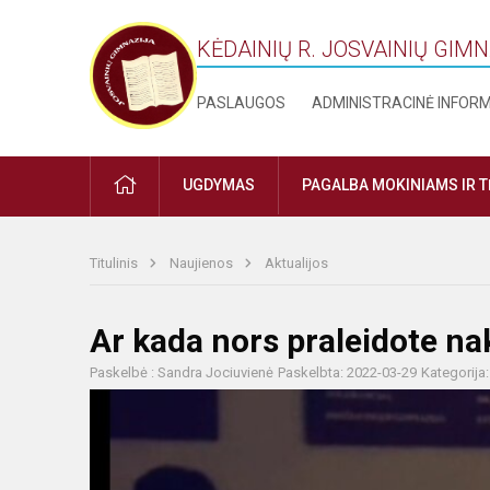
KĖDAINIŲ R. JOSVAINIŲ GIM
PASLAUGOS
ADMINISTRACINĖ INFOR
PRADŽIA
UGDYMAS
PAGALBA MOKINIAMS IR 
Titulinis
Naujienos
Aktualijos
Ar kada nors praleidote na
Paskelbė : Sandra Jociuvienė
Paskelbta: 2022-03-29
Kategorija