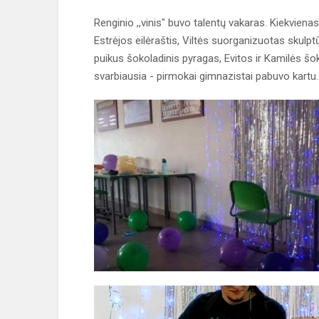
Renginio ,,vinis" buvo talentų vakaras. Kiekviena
Estrėjos eilėraštis, Viltės suorganizuotas sku
puikus šokoladinis pyragas, Evitos ir Kamilės šo
svarbiausia - pirmokai gimnazistai pabuvo kartu.