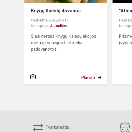
Knygų Kalėdų dovanos
"Atmin
Paskelbta: 2022-01-17
Paskelb
Kategorija:
Aktualijos
Kategor
Šiais metais Knygų Kalėdų akcijos
Prisi
metu gimnazijos bibliotekai
įvykius
padovanotos ...
Plačiau
Tvarkaraštis