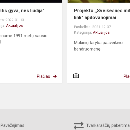
tis gyva, nes liudija"
Projekto ,,Sveikesnės mi
link" apdovanojimai
ta: 2022-01-13
ija:
Aktualijos
Paskelbta: 2021-12-07
Kategorija:
Aktualijos
mename 1991 metų sausio
!
Mokinių taryba pasveikino
bendruomenę
Plačiau
Pla
Pavėžėjimas
Tvarkaraščių pakeitima