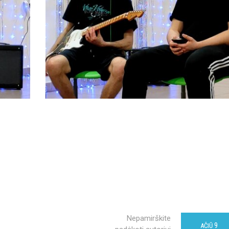
Nepamirškite
9
AČIŪ