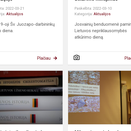
ta: 2022-03-21
Paskelbta: 2022-03-10
ija:
Aktualijos
Kategorija:
Aktualijos
9-oji Šv. Juozapo-darbininkų
Josvainių benduomenė pami
o diena.
Lietuvos nepriklausomybės
atkūrimo dieną.
Plačiau
Pla
a
Jaunųjų
istorikų
olimpiada