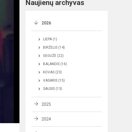
Naujienų archyvas
2026
LIEPA (1)
BIRŽELIS (14)
GEGUŽĖ (22)
BALANDIS (16)
KOVAS (23)
VASARIS (15)
SAUSIS (13)
2025
2024