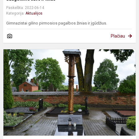
Paskelbta: 2022-06-14
Kategorija:
Aktualijos
Gimnazistai gilino pirmosios pagalbos žinias ir įgūdžius.
Plačiau
G
ir
v
d