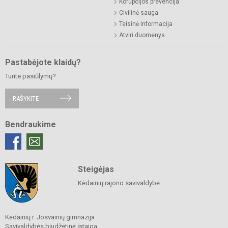
Korupcijos prevencija
Civilinė sauga
Teisinė informacija
Atviri duomenys
Pastabėjote klaidų?
Turite pasiūlymų?
RAŠYKITE
Bendraukime
Steigėjas
Kėdainių rajono savivaldybė
Kėdainių r. Josvainių gimnazija
Savivaldybės biudžetinė įstaiga