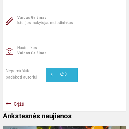
Vaidas Grišinas
Istorijos mokytojas metodininkas
Nuotraukos:
Vaidas Grišinas
Nepamirškite
5
AČIŪ
padėkoti autoriui
Grįžti
Ankstesnės naujienos
G