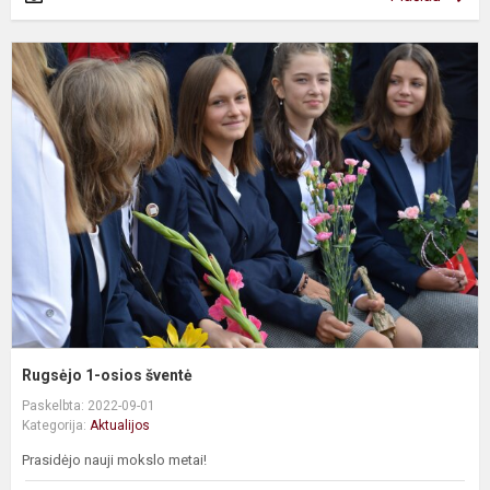
R
1
o
š
Rugsėjo 1-osios šventė
Paskelbta: 2022-09-01
Kategorija:
Aktualijos
Prasidėjo nauji mokslo metai!