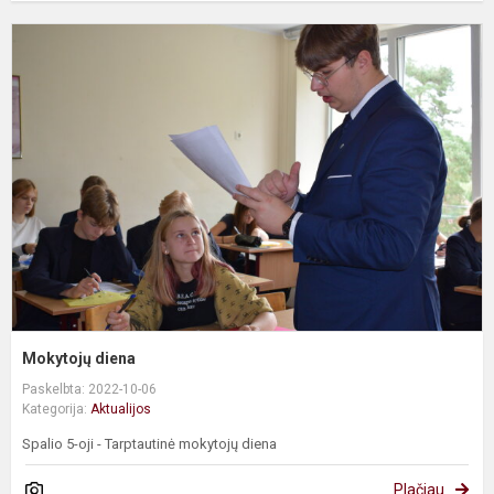
M
d
Mokytojų diena
Paskelbta: 2022-10-06
Kategorija:
Aktualijos
Spalio 5-oji - Tarptautinė mokytojų diena
Plačiau