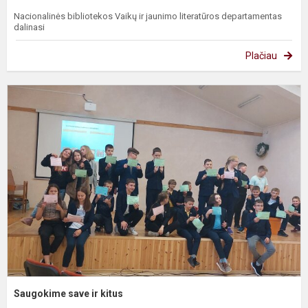
Nacionalinės bibliotekos Vaikų ir jaunimo literatūros departamentas
dalinasi
Plačiau
S
s
ir
k
Saugokime save ir kitus