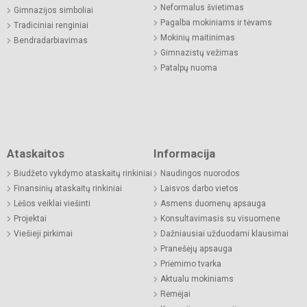
Neformalus švietimas
Gimnazijos simboliai
Pagalba mokiniams ir tėvams
Tradiciniai renginiai
Mokinių maitinimas
Bendradarbiavimas
Gimnazistų vežimas
Patalpų nuoma
Ataskaitos
Informacija
Biudžeto vykdymo ataskaitų rinkiniai
Naudingos nuorodos
Finansinių ataskaitų rinkiniai
Laisvos darbo vietos
Lėšos veiklai viešinti
Asmens duomenų apsauga
Projektai
Konsultavimasis su visuomene
Viešieji pirkimai
Dažniausiai užduodami klausimai
Pranešėjų apsauga
Priėmimo tvarka
Aktualu mokiniams
Rėmėjai