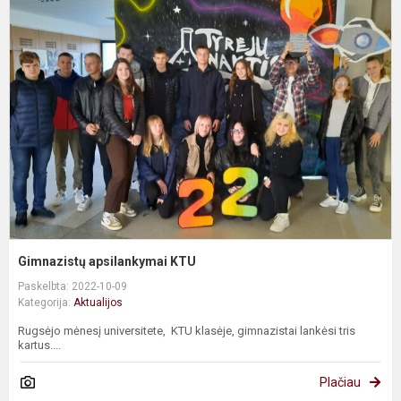
a
K
Gimnazistų apsilankymai KTU
Paskelbta: 2022-10-09
Kategorija:
Aktualijos
Rugsėjo mėnesį universitete, KTU klasėje, gimnazistai lankėsi tris
kartus....
Plačiau