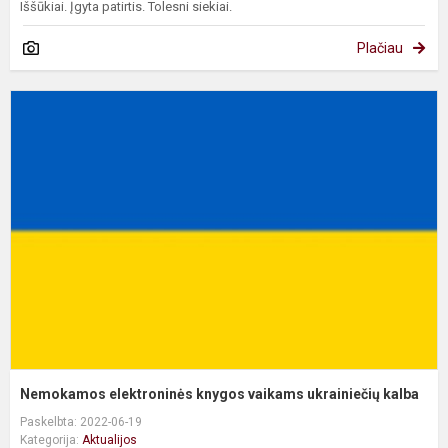
Iššūkiai. Įgyta patirtis. Tolesni siekiai.
Plačiau
N
e
k
v
u
k
Nemokamos elektroninės knygos vaikams ukrainiečių kalba
Paskelbta: 2022-06-19
Kategorija:
Aktualijos