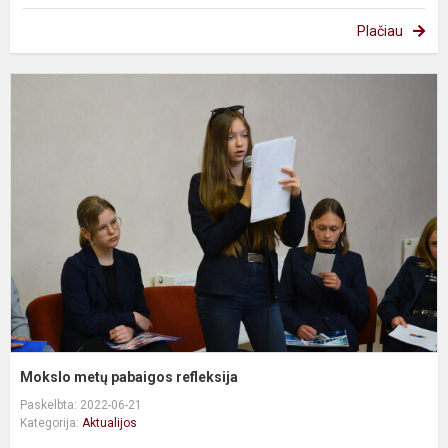
Plačiau
M
m
p
r
Mokslo metų pabaigos refleksija
Paskelbta: 2022-06-21
Kategorija:
Aktualijos