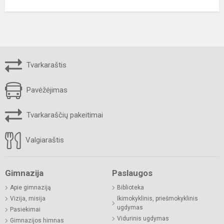
Tvarkaraštis
Pavėžėjimas
Tvarkaraščių pakeitimai
Valgiaraštis
Gimnazija
Paslaugos
Apie gimnaziją
Biblioteka
Vizija, misija
Ikimokyklinis, priešmokyklinis
ugdymas
Pasiekimai
Vidurinis ugdymas
Gimnazijos himnas