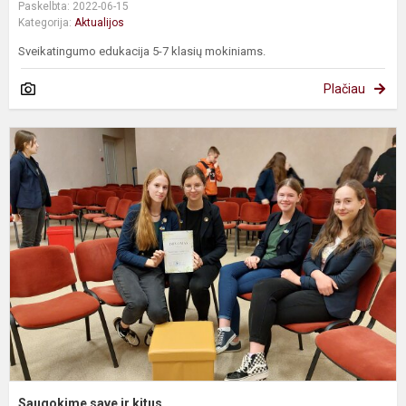
Paskelbta: 2022-06-15
Kategorija:
Aktualijos
Sveikatingumo edukacija 5-7 klasių mokiniams.
Plačiau
S
s
ir
k
Saugokime save ir kitus