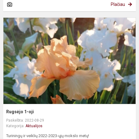
Plačiau
R
1
oj
Rugsėjo 1-oji
Paskelbta: 2022-08-29
Kategorija:
Aktualijos
Turiningų ir veiklių 2022-2023-ųjų mokslo metų!