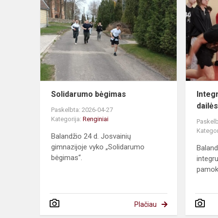
bėgimas
Solidarumo bėgimas
Integ
dailė
Paskelbta: 2026-04-27
Kategorija:
Renginiai
Paskelb
Kategor
Balandžio 24 d. Josvainių
gimnazijoje vyko „Solidarumo
Baland
bėgimas“.
integr
pamo
Plačiau