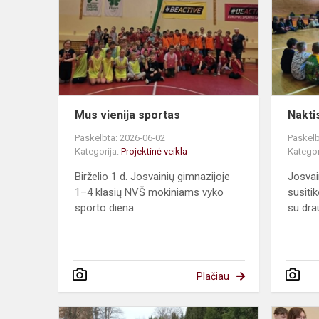
sportas
Mus vienija sportas
Nakti
Paskelbta: 2026-06-02
Paskelb
Kategorija:
Projektinė veikla
Kategor
Birželio 1 d. Josvainių gimnazijoje
Josvain
1–4 klasių NVŠ mokiniams vyko
susiti
sporto diena
su drau
Plačiau
Solidarumo