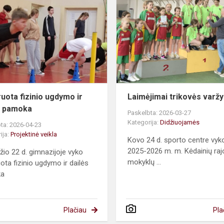
fizinio
ugdymo
ir
dailės
pamoka
ruota fizinio ugdymo ir
Laimėjimai trikovės varž
s pamoka
Paskelbta: 2026-03-27
Kategorija:
Didžiuojamės
ta: 2026-04-23
ija:
Projektinė veikla
Kovo 24 d. sporto centre vyk
2025-2026 m. m. Kėdainių ra
žio 22 d. gimnazijoje vyko
mokyklų ...
uota fizinio ugdymo ir dailės
ka
Plačiau
Pla