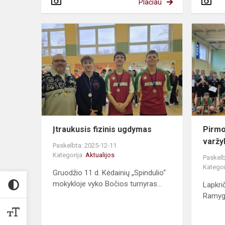
Plačiau
Įtraukusis
fizinis
ugdymas
Įtraukusis fizinis ugdymas
Pirmo
varž
Paskelbta: 2025-12-11
Kategorija:
Aktualijos
Paskelb
Kategor
Gruodžio 11 d. Kėdainių „Spindulio“
mokykloje vyko Bočios turnyras...
Lapkri
Ramyga