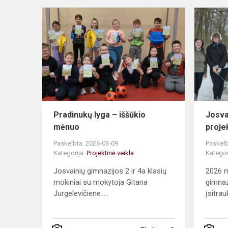
Pradinukų
lyga
–
iššūkio
mėnuo
Pradinukų lyga – iššūkio
Josva
mėnuo
proje
Paskelbta: 2026-03-09
Paskelb
Kategorija:
Projektinė veikla
Kategor
Josvainių gimnazijos 2 ir 4a klasių
2026 m
mokiniai su mokytoja Gitana
gimnaz
Jurgelevičiene.....
įsitrauk