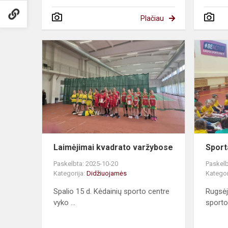
Plačiau
Laimėjimai
kvadrato
varžybose
Laimėjimai kvadrato varžybose
Sport
Paskelbta: 2025-10-20
Paskelb
Kategorija:
Didžiuojamės
Kategor
Spalio 15 d. Kėdainių sporto centre
Rugsėj
vyko ...
sporto 