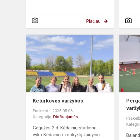
Plačiau
Keturkovės
varžybos
Keturkovės varžybos
Perga
varž
Paskelbta: 2025-05-06
Kategorija:
Didžiuojamės
Paskelb
Kategor
Gegužės 2 d. Kėdainių stadione
vyko Kėdainių r. mokyklų žaidynių...
Baland