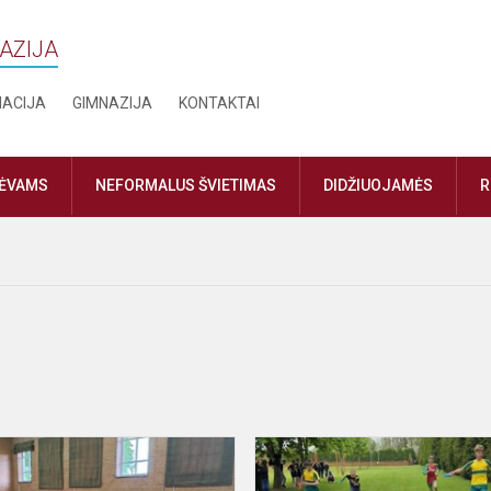
NAZIJA
MACIJA
GIMNAZIJA
KONTAKTAI
TĖVAMS
NEFORMALUS ŠVIETIMAS
DIDŽIUOJAMĖS
R
Naktis
su