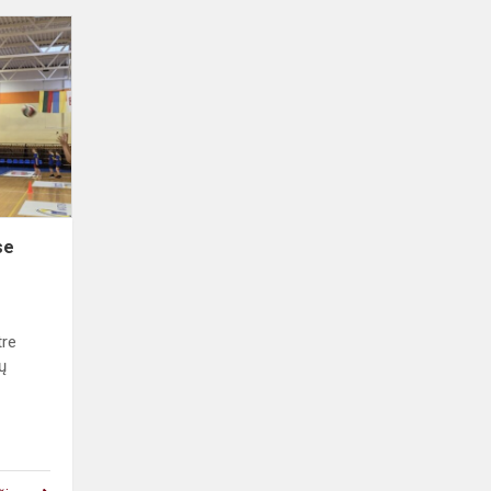
Sėkmė
kvadrato
varžybose
se
tre
ų