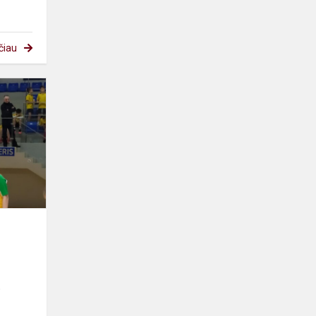
čiau
Iškovota
antroji
vieta
o