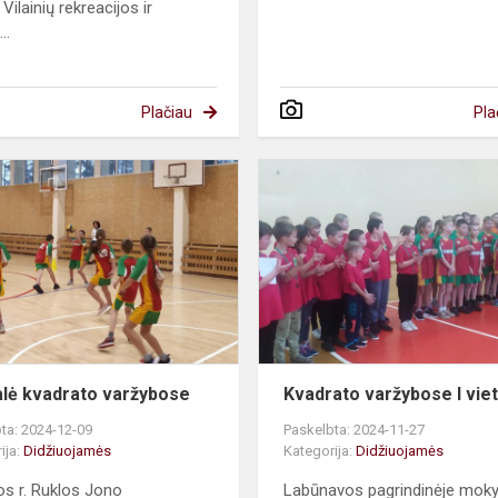
Vilainių rekreacijos ir
..
Plačiau
Pla
Pergalė
kvadrato
varžybose
lė kvadrato varžybose
Kvadrato varžybose I vie
ta: 2024-12-09
Paskelbta: 2024-11-27
ija:
Didžiuojamės
Kategorija:
Didžiuojamės
s r. Ruklos Jono
Labūnavos pagrindinėje moky