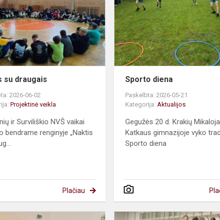
draugais
s su draugais
Sporto diena
ta: 2026-06-02
Paskelbta: 2026-05-21
ija:
Projektinė veikla
Kategorija:
Aktualijos
ių ir Surviliškio NVŠ vaikai
Gegužės 20 d. Krakių Mikaloj
ko bendrame renginyje „Naktis
Katkaus gimnazijoje vyko trad
g...
Sporto diena
Plačiau
Pla
Integruota