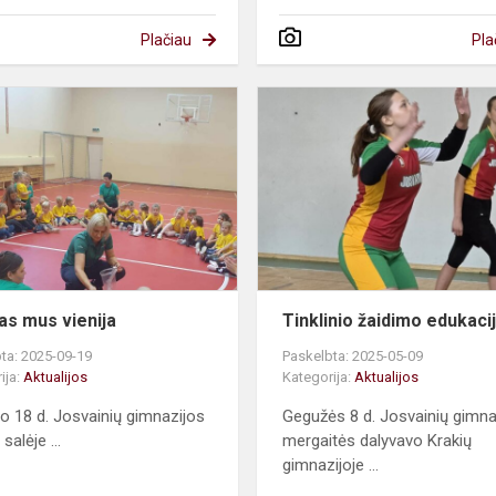
Plačiau
Pla
Sportas
mus
vienija
as mus vienija
Tinklinio žaidimo edukaci
ta: 2025-09-19
Paskelbta: 2025-05-09
ija:
Aktualijos
Kategorija:
Aktualijos
o 18 d. Josvainių gimnazijos
Gegužės 8 d. Josvainių gimna
salėje ...
mergaitės dalyvavo Krakių
gimnazijoje ...