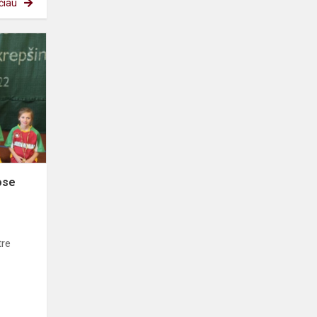
čiau
Pergalė
kvadrato
varžybose
ose
tre