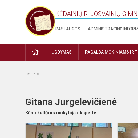
KĖDAINIŲ R. JOSVAINIŲ GIM
PASLAUGOS
ADMINISTRACINĖ INFOR
PRADŽIA
UGDYMAS
PAGALBA MOKINIAMS IR 
Titulinis
Gitana Jurgelevičienė
Kūno kultūros mokytoja ekspertė
Mus
vienija