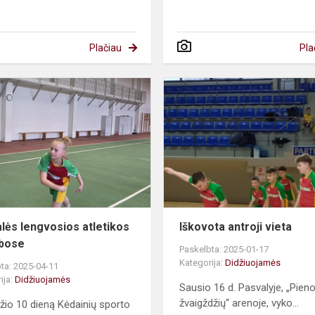
Plačiau
Pla
Pergalės
lengvosios
atletikos
varžybose
lės lengvosios atletikos
Iškovota antroji vieta
ybose
Paskelbta: 2025-01-17
Kategorija:
Didžiuojamės
ta: 2025-04-11
ija:
Didžiuojamės
Sausio 16 d. Pasvalyje, „Pien
žvaigždžių“ arenoje, vyko...
žio 10 dieną Kėdainių sporto