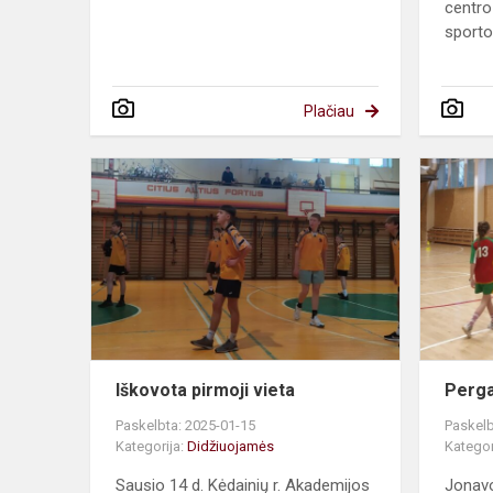
centro 
sporto.
Plačiau
Iškovota
pirmoji
vieta
Iškovota pirmoji vieta
Perga
Paskelbta: 2025-01-15
Paskelb
Kategorija:
Didžiuojamės
Kategor
Sausio 14 d. Kėdainių r. Akademijos
Jonavo