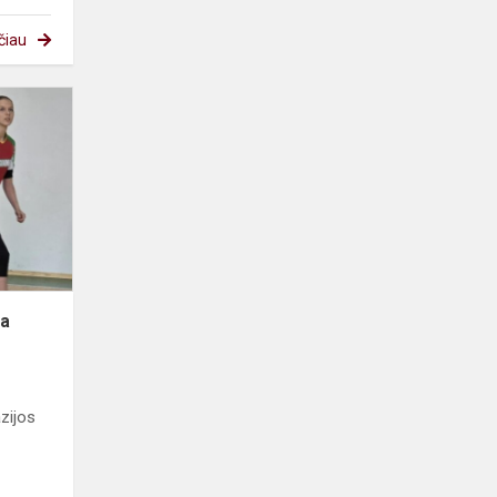
čiau
Tinklinio
žaidimo
edukacija
ja
zijos