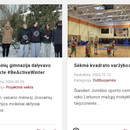
Josvainių
gimnazija
dalyvavo
projekte
#BeActiveWinter
inių gimnazija dalyvavo
Sėkmė kvadrato varžybo
kte #BeActiveWinter
Paskelbta: 2025-12-12
Kategorija:
Didžiuojamės
ta: 2026-03-05
ija:
Projektinė veikla
Šiandien Joniškio sporto cen
vyko Lietuvos mažųjų mokykl
. vasario mėnesį Josvainių
tarpzoninės ...
ijos mokiniai aktyviai
ė...