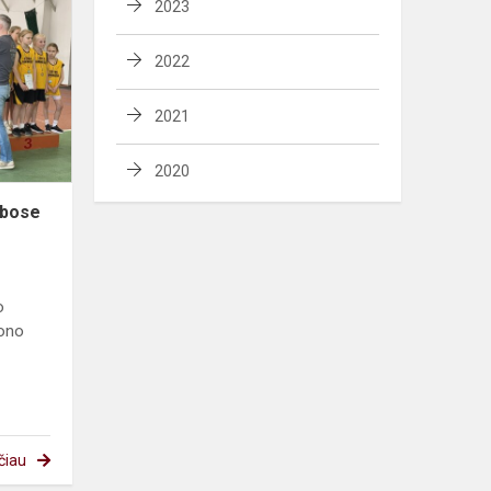
2023
trikovės
varžybose
2022
2021
2020
ybose
o
jono
čiau