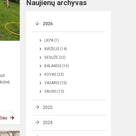
Naujienų archyvas
2026
LIEPA (1)
BIRŽELIS (14)
GEGUŽĖ (22)
BALANDIS (16)
KOVAS (23)
aus
icinė
VASARIS (15)
SAUSIS (13)
2025
čiau
2024
Laimėjimai