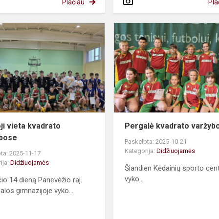
Plačiau
Pla
Pirmoji
vieta
kvadrato
varžybose
ji vieta kvadrato
Pergalė kvadrato varžyb
ybose
Paskelbta: 2025-10-21
Kategorija:
Didžiuojamės
ta: 2025-11-17
ija:
Didžiuojamės
Šiandien Kėdainių sporto cen
vyko...
čio 14 dieną Panevėžio raj.
los gimnazijoje vyko...