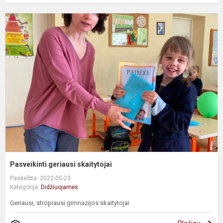
P
g
s
Pasveikinti geriausi skaitytojai
Paskelbta: 2022-05-23
Kategorija:
Didžiuojamės
Geriausi, stropiausi gimnazijos skaitytojai