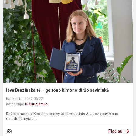
I
B
–
g
k
d
s
Ieva Brazinskaitė – geltono kimono diržo savininkė
Paskelbta: 2022-06-22
Kategorija:
Didžiuojamės
Birželio mėnesį Kėdainiuose vyko tarptautinis A. Juozapavičiaus
dziudo turnyras....
Plačiau