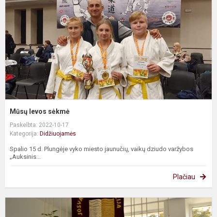
Mūsų Ievos sėkmė
Paskelbta: 2022-10-17
Kategorija:
Didžiuojamės
Spalio 15 d. Plungėje vyko miesto jaunučių, vaikų dziudo varžybos
„Auksinis...
Plačiau
I
–