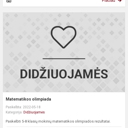
Plačiau
M
o
Matematikos olimpiada
Paskelbta: 2022-05-18
Kategorija:
Didžiuojamės
Paskelbti 5-8 klasių mokinių matematikos olimpiados rezultatai.