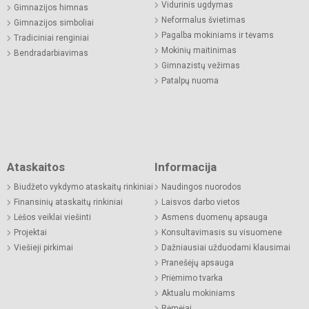
Vidurinis ugdymas
Gimnazijos himnas
Neformalus švietimas
Gimnazijos simboliai
Pagalba mokiniams ir tėvams
Tradiciniai renginiai
Mokinių maitinimas
Bendradarbiavimas
Gimnazistų vežimas
Patalpų nuoma
Ataskaitos
Informacija
Biudžeto vykdymo ataskaitų rinkiniai
Naudingos nuorodos
Finansinių ataskaitų rinkiniai
Laisvos darbo vietos
Lėšos veiklai viešinti
Asmens duomenų apsauga
Projektai
Konsultavimasis su visuomene
Viešieji pirkimai
Dažniausiai užduodami klausimai
Pranešėjų apsauga
Priėmimo tvarka
Aktualu mokiniams
Rėmėjai