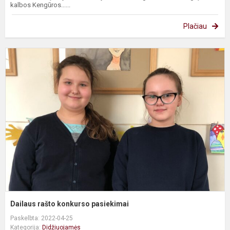
kalbos Kengūros......
Plačiau
D
r
k
p
Dailaus rašto konkurso pasiekimai
Paskelbta: 2022-04-25
Kategorija:
Didžiuojamės