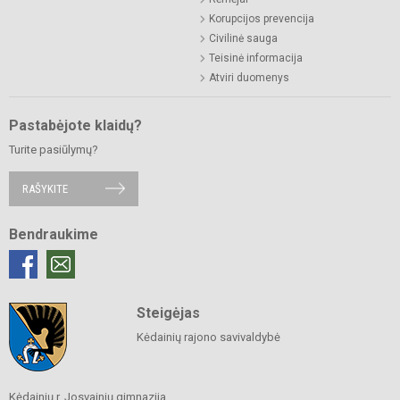
Korupcijos prevencija
Civilinė sauga
Teisinė informacija
Atviri duomenys
Pastabėjote klaidų?
Turite pasiūlymų?
RAŠYKITE
Bendraukime
Steigėjas
Kėdainių rajono savivaldybė
Kėdainių r. Josvainių gimnazija