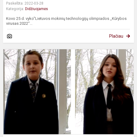
Paskelbta: 2022-03-28
Kategorija:
Didžiuojamės
Kovo 25 d. vyko"Lietuvos mokinių technologijų olimpiados ,,Kūrybos
virusas 2022“...
Plačiau
L
m
m
s
k
r
e