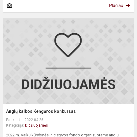
Plačiau
A
k
K
k
Anglų kalbos Kengūros konkursas
Paskelbta: 2022-04-26
Kategorija:
Didžiuojamės
2022 m. Vaikų kūrybinės iniciatyvos fondo organizuotame anglų