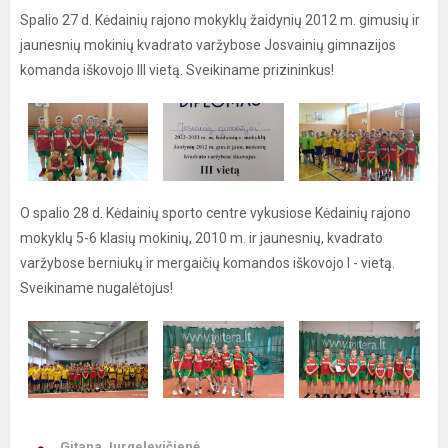
Spalio 27 d. Kėdainių rajono mokyklų žaidynių 2012 m. gimusių ir
jaunesnių mokinių kvadrato varžybose Josvainių gimnazijos
komanda iškovojo III vietą. Sveikiname prizininkus!
O spalio 28 d. Kėdainių sporto centre vykusiose Kėdainių rajono
mokyklų 5-6 klasių mokinių, 2010 m. ir jaunesnių, kvadrato
varžybose berniukų ir mergaičių komandos iškovojo I - vietą.
Sveikiname nugalėtojus!
Gitana Jurgelevičienė