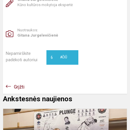
Kūno kultūros mokytoja ekspertė
Nuotraukos:
Gitana Jurgelevičienė
Nepamirškite
6
AČIŪ
padėkoti autoriui
Grįžti
Ankstesnės naujienos
M
I
s