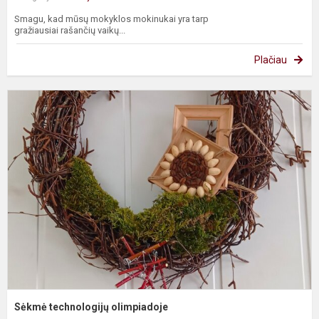
Smagu, kad mūsų mokyklos mokinukai yra tarp
gražiausiai rašančių vaikų...
Plačiau
S
t
o
Sėkmė technologijų olimpiadoje