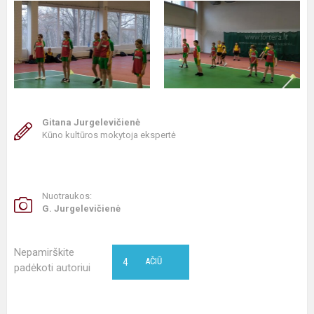
Gitana Jurgelevičienė
Kūno kultūros mokytoja ekspertė
Nuotraukos:
G. Jurgelevičienė
Nepamirškite
4
AČIŪ
padėkoti autoriui