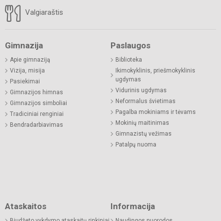
Valgiaraštis
Gimnazija
Paslaugos
Apie gimnaziją
Biblioteka
Vizija, misija
Ikimokyklinis, priešmokyklinis
ugdymas
Pasiekimai
Vidurinis ugdymas
Gimnazijos himnas
Neformalus švietimas
Gimnazijos simboliai
Pagalba mokiniams ir tėvams
Tradiciniai renginiai
Mokinių maitinimas
Bendradarbiavimas
Gimnazistų vežimas
Patalpų nuoma
Ataskaitos
Informacija
Biudžeto vykdymo ataskaitų rinkiniai
Naudingos nuorodos