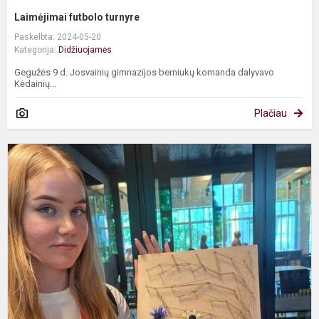
Laimėjimai futbolo turnyre
Paskelbta: 2024-05-20
Kategorija:
Didžiuojamės
Gegužės 9 d. Josvainių gimnazijos berniukų komanda dalyvavo
Kėdainių...
Plačiau
R
t
o