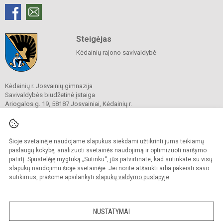
Steigėjas
Kėdainių rajono savivaldybė
Kėdainių r. Josvainių gimnazija
Savivaldybės biudžetinė įstaiga
Ariogalos g. 19, 58187 Josvainiai, Kėdainių r.
Tel.
0 347 73274
El. p.
mokykla@josvainiugimnazija.lt
Duomenys kaupiami ir saugomi
Juridinių asmenų registre
Šioje svetainėje naudojame slapukus siekdami užtikrinti jums teikiamų
Įmonės kodas 191018728
paslaugų kokybę, analizuoti svetainės naudojimą ir optimizuoti naršymo
patirtį. Spustelėję mygtuką „Sutinku“, jūs patvirtinate, kad sutinkate su visų
slapukų naudojimu šioje svetainėje. Jei norite atšaukti arba pakeisti savo
sutikimus, prašome apsilankyti
slapukų valdymo puslapyje
.
© 2020. Kėdainių r. Josvainių gimnazija. Visos teisės saugomos.
Kopijuoti turinį be raštiško gimnazijos sutikimo griežtai draudžiama.
NUSTATYMAI
Prieinamumo paraiška
Slapukų valdymas