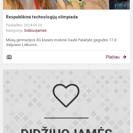
Respublikinė technologijų olimpiada
Paskelbta: 2024-05-20
Kategorija:
Didžiuojamės
Mūsų gimnazijos 3G klasės mokinė Saulė Palaitytė gegužės 17 d.
dalyvavo Lietuvos...
Plačiau
L
d
t