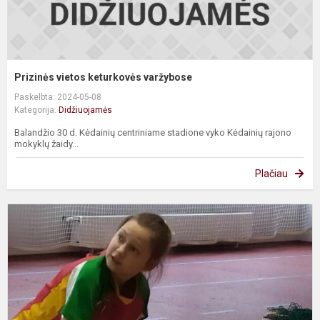
Prizinės vietos keturkovės varžybose
Paskelbta: 2024-05-08
Kategorija:
Didžiuojamės
Balandžio 30 d. Kėdainių centriniame stadione vyko Kėdainių rajono
mokyklų žaidy...
Plačiau
1
o
v
t
v