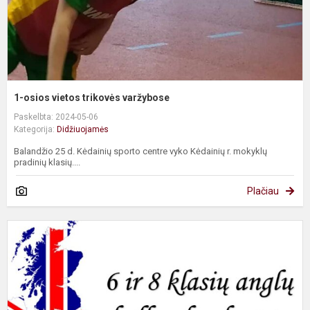
1-osios vietos trikovės varžybose
Paskelbta: 2024-05-06
Kategorija:
Didžiuojamės
Balandžio 25 d. Kėdainių sporto centre vyko Kėdainių r. mokyklų
pradinių klasių....
Plačiau
A
k
k