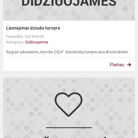
Laimėjimai dziudo turnyre
Paskelbta: 2024-05-08
Kategorija:
Didžiuojamės
Rygoje vykusiame „Kyodai 2024“ dziudoistų turnyre Ieva Brazinskaitė...
Plačiau
P
v
k
v