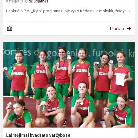
Kategorija:
Didžiuojamės
Lapkričio 7 d. ,,Ryto‘‘ progimnazijoje vyko Kėdainių r. mokyklų žaidynių
...
Plačiau
L
k
v
Laimėjimai kvadrato varžybose