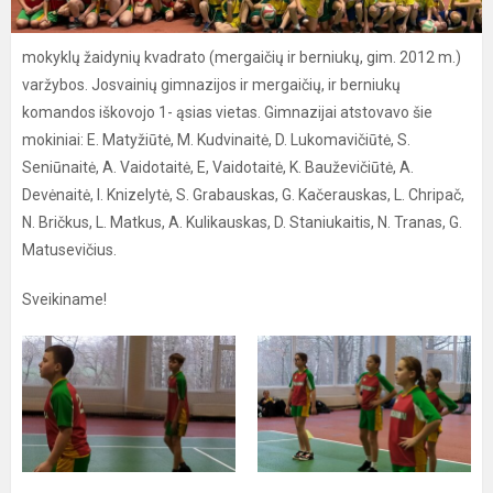
mokyklų žaidynių kvadrato (mergaičių ir berniukų, gim. 2012 m.)
varžybos. Josvainių gimnazijos ir mergaičių, ir berniukų
komandos iškovojo 1- ąsias vietas. Gimnazijai atstovavo šie
mokiniai: E. Matyžiūtė, M. Kudvinaitė, D. Lukomavičiūtė, S.
Seniūnaitė, A. Vaidotaitė, E, Vaidotaitė, K. Bauževičiūtė, A.
Devėnaitė, I. Knizelytė, S. Grabauskas, G. Kačerauskas, L. Chripač,
N. Bričkus, L. Matkus, A. Kulikauskas, D. Staniukaitis, N. Tranas, G.
Matusevičius.
Sveikiname!