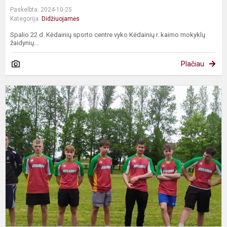
Paskelbta: 2024-10-25
Kategorija:
Didžiuojamės
Spalio 22 d. Kėdainių sporto centre vyko Kėdainių r. kaimo mokyklų
žaidynių...
Plačiau
L
f
t