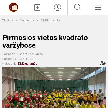
Paieška
Men
Titulinis
Naujienos
Didžiuojamės
Pirmosios vietos kvadrato
varžybose
Paskelbė : Sandra Jociuvienė
Paskelbta: 2024-11-14
Kategorija:
Didžiuojamės