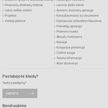
Finansinių ataskaitų rinkiniai
Laisvos darbo vietos
Lėšos veiklai viešinti
Asmens duomenų apsauga
Projektai
Konsultavimasis su visuomene
Viešieji pirkimai
Dažniausiai užduodami klausimai
Pranešėjų apsauga
Priėmimo tvarka
Aktualu mokiniams
Rėmėjai
Korupcijos prevencija
Civilinė sauga
Teisinė informacija
Atviri duomenys
Pastabėjote klaidų?
Turite pasiūlymų?
RAŠYKITE
Bendraukime