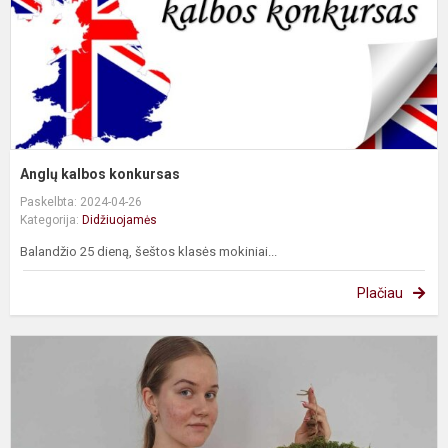
Anglų kalbos konkursas
Paskelbta: 2024-04-26
Kategorija:
Didžiuojamės
Balandžio 25 dieną, šeštos klasės mokiniai...
Plačiau
T
o