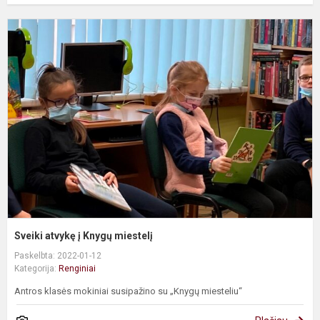
S
a
į
K
m
Sveiki atvykę į Knygų miestelį
Paskelbta: 2022-01-12
Kategorija:
Renginiai
Antros klasės mokiniai susipažino su „Knygų miesteliu“