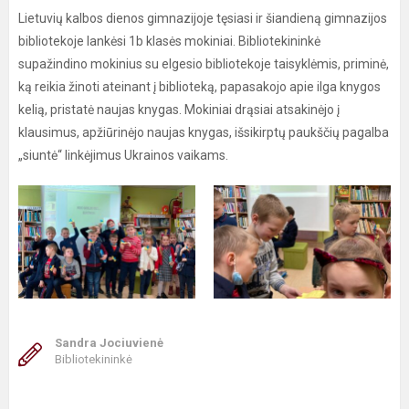
Lietuvių kalbos dienos gimnazijoje tęsiasi ir šiandieną gimnazijos
bibliotekoje lankėsi 1b klasės mokiniai. Bibliotekininkė
supažindino mokinius su elgesio bibliotekoje taisyklėmis, priminė,
ką reikia žinoti ateinant į biblioteką, papasakojo apie ilga knygos
kelią, pristatė naujas knygas. Mokiniai drąsiai atsakinėjo į
klausimus, apžiūrinėjo naujas knygas, išsikirptų paukščių pagalba
„siuntė“ linkėjimus Ukrainos vaikams.
Sandra Jociuvienė
Bibliotekininkė