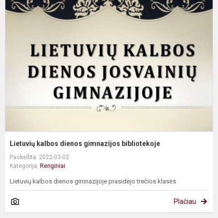
L
k
d
g
b
Lietuvių kalbos dienos gimnazijos bibliotekoje
Paskelbta: 2022-03-02
Kategorija:
Renginiai
Lietuvių kalbos dienos gimnazijoje prasidėjo trečios klasės
Plačiau