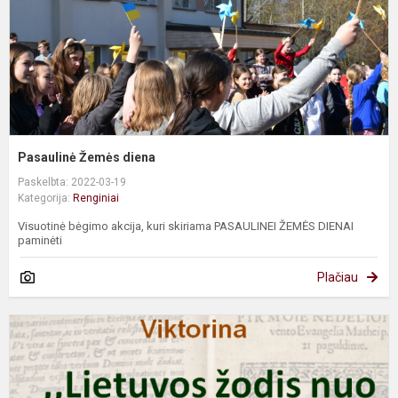
Pasaulinė Žemės diena
Paskelbta: 2022-03-19
Kategorija:
Renginiai
Visuotinė bėgimo akcija, kuri skiriama PASAULINEI ŽEMĖS DIENAI
paminėti
Plačiau
V
,
ž
n