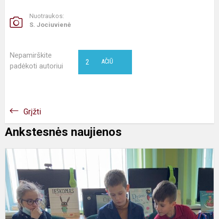
Nuotraukos:
S. Jociuvienė
Nepamirškite
2
AČIŪ
padėkoti autoriui
Grįžti
Ankstesnės naujienos
L
yr