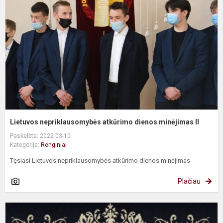
d
m
II
Lietuvos nepriklausomybės atkūrimo dienos minėjimas II
Paskelbta: 2022-03-10
Kategorija:
Renginiai
Tęsiasi Lietuvos nepriklausomybės atkūrimo dienos minėjimas
Plačiau
A
m