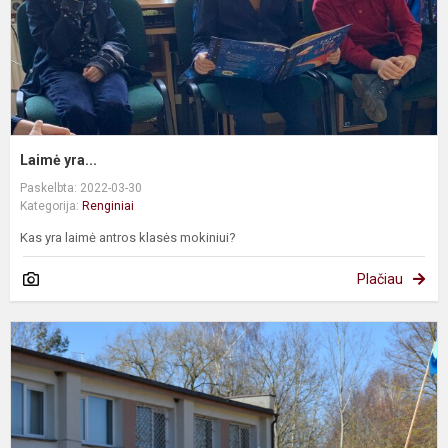
Laimė yra...
Paskelbta: 2022-03-30
Kategorija:
Renginiai
Kas yra laimė antros klasės mokiniui?
Plačiau
P
Ž
d