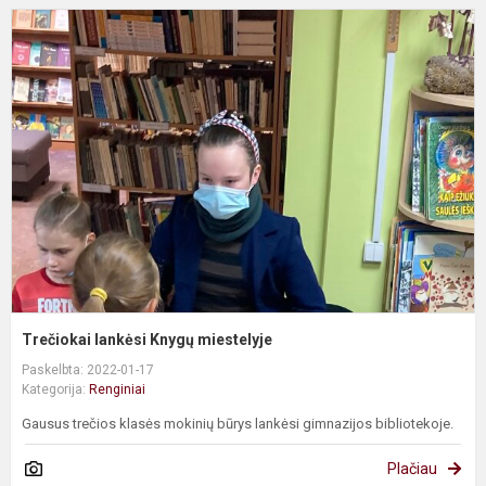
T
l
K
m
Trečiokai lankėsi Knygų miestelyje
Paskelbta: 2022-01-17
Kategorija:
Renginiai
Gausus trečios klasės mokinių būrys lankėsi gimnazijos bibliotekoje.
Plačiau