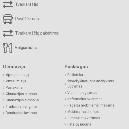
Tvarkaraštis
Pavėžėjimas
Tvarkaraščių pakeitimai
Valgiaraštis
Gimnazija
Paslaugos
Apie gimnaziją
Biblioteka
Vizija, misija
Ikimokyklinis, priešmokyklinis
ugdymas
Pasiekimai
Vidurinis ugdymas
Gimnazijos himnas
Neformalus švietimas
Gimnazijos simboliai
Pagalba mokiniams ir tėvams
Tradiciniai renginiai
Mokinių maitinimas
Bendradarbiavimas
Gimnazistų vežimas
Patalpų nuoma