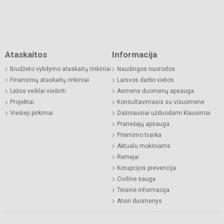
Ataskaitos
Informacija
Biudžeto vykdymo ataskaitų rinkiniai
Naudingos nuorodos
Finansinių ataskaitų rinkiniai
Laisvos darbo vietos
Lėšos veiklai viešinti
Asmens duomenų apsauga
Projektai
Konsultavimasis su visuomene
Viešieji pirkimai
Dažniausiai užduodami klausimai
Pranešėjų apsauga
Priėmimo tvarka
Aktualu mokiniams
Rėmėjai
Korupcijos prevencija
Civilinė sauga
Teisinė informacija
Atviri duomenys