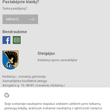
Pastabėjote klaidų?
Turite pasiūlymų?
RAŠYKITE
Bendraukime
Steigėjas
Kėdainių rajono savivaldybė
Kėdainių r. Josvainių gimnazija
Savivaldybės biudžetinė įstaiga
Ariogalos g. 19, 58187 Josvainiai, Kėdainių r.
Tel.
0 347 73274
El. p.
mokykla@josvainiugimnazija.lt
Duomenys kaupiami ir saugomi
Juridinių asmenų registre
Šioje svetainėje naudojame slapukus siekdami užtikrinti jums teikiamų
Įmonės kodas 191018728
paslaugų kokybę, analizuoti svetainės naudojimą ir optimizuoti naršymo