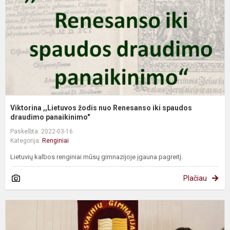
R
ik
s
d
Viktorina ,,Lietuvos žodis nuo Renesanso iki spaudos
draudimo panaikinimo"
Paskelbta: 2022-03-16
Kategorija:
Renginiai
Lietuvių kalbos renginiai mūsų gimnazijoje įgauna pagreitį.
Plačiau
L
n
a