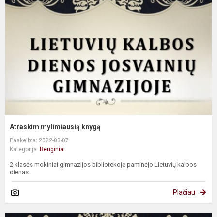
k
Atraskim mylimiausią knygą
Paskelbta: 2022-03-07
Kategorija:
Renginiai
2 klasės mokiniai gimnazijos bibliotekoje paminėjo Lietuvių kalbos
dienas.
Plačiau