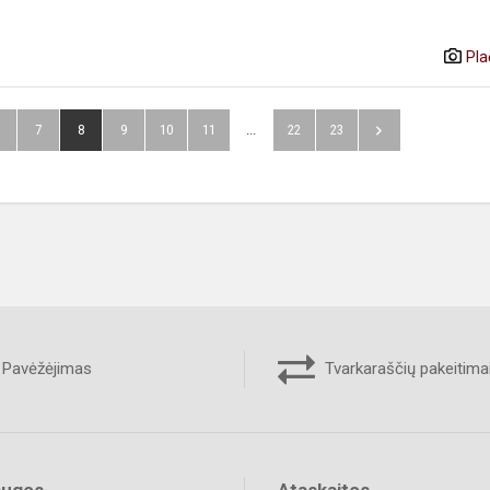
Pla
7
8
9
10
11
...
22
23
Pavėžėjimas
Tvarkaraščių pakeitima