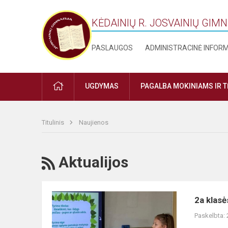
KĖDAINIŲ R. JOSVAINIŲ GIM
PASLAUGOS
ADMINISTRACINĖ INFOR
PRADŽIA
UGDYMAS
PAGALBA MOKINIAMS IR 
Titulinis
Naujienos
RSS
Aktualijos
2a
2a klasė
klasės
Paskelbta:
mokiniai