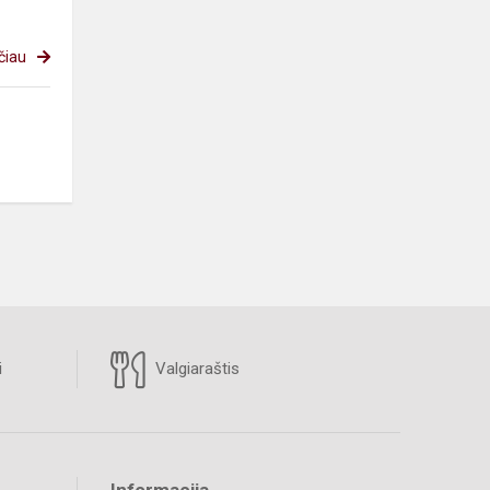
čiau
i
Valgiaraštis