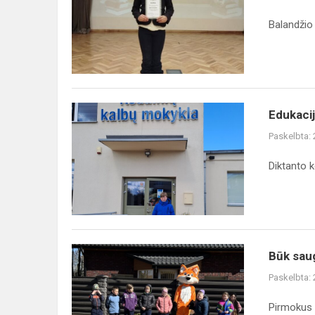
Balandžio 
Edukacija
Edukaci
raštingiausiems
Paskelbta:
pradinukams
Diktanto k
Būk
Būk sau
saugus
Paskelbta:
Pirmokus a