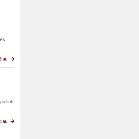
s...
čiau
pažinti
čiau