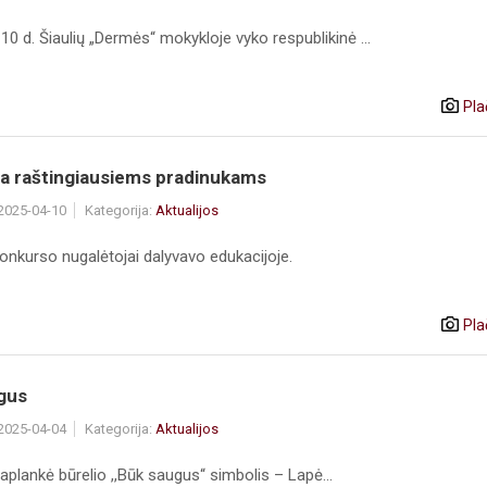
10 d. Šiaulių „Dermės“ mokykloje vyko respublikinė ...
Pla
ja raštingiausiems pradinukams
 2025-04-10
Kategorija:
Aktualijos
onkurso nugalėtojai dalyvavo edukacijoje.
Pla
gus
 2025-04-04
Kategorija:
Aktualijos
plankė būrelio ,,Būk saugus“ simbolis – Lapė...