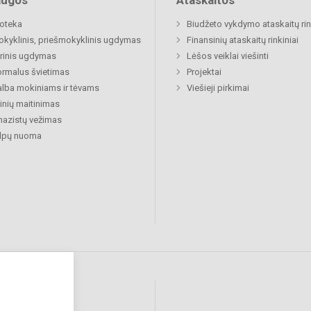
augos
Ataskaitos
ioteka
Biudžeto vykdymo ataskaitų rin
okyklinis, priešmokyklinis ugdymas
Finansinių ataskaitų rinkiniai
rinis ugdymas
Lėšos veiklai viešinti
rmalus švietimas
Projektai
lba mokiniams ir tėvams
Viešieji pirkimai
nių maitinimas
azistų vežimas
alpų nuoma