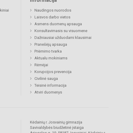
Informacija
kiniai
Naudingos nuorodos
Laisvos darbo vietos
Asmens duomenų apsauga
Konsultavimasis su visuomene
Dažniausiai užduodami klausimai
Pranešėjų apsauga
Priėmimo tvarka
Aktualu mokiniams
Rėmėjai
Korupcijos prevencija
Civilinė sauga
Teisinė informacija
Atviri duomenys
Kėdainių r. Josvainių gimnazija
Savivaldybės biudžetinė įstaiga
Ariogalos g. 19, 58187 Josvainiai, Kėdainių r.