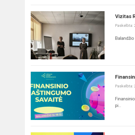
Vizitas
Vizitas 
Raseinių
Paskelbta:
rajone
Balandžio 
Finansinio
Finansin
raštingumo
Paskelbta:
savaitė
„Daugiau
Finansinio
nei
pi...
pinigai!“