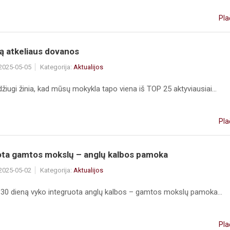
Pla
ą atkeliaus dovanos
 2025-05-05
Kategorija:
Aktualijos
džiugi žinia, kad mūsų mokykla tapo viena iš TOP 25 aktyviausiai...
Pla
ota gamtos mokslų – anglų kalbos pamoka
 2025-05-02
Kategorija:
Aktualijos
 30 dieną vyko integruota anglų kalbos – gamtos mokslų pamoka...
Pla