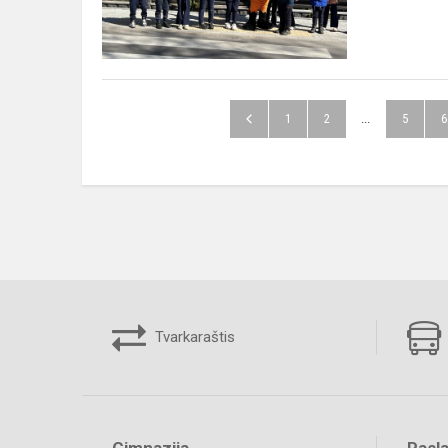
1
2
...
5
6
Tvarkaraštis