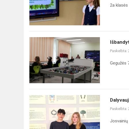
konferencijoje
2a klasės 
Išbandyti
Išbandy
LEGO
Paskelbta:
robotai
Gegužės 7 
Dalyvaujamasis
Dalyvauj
biudžetas
Paskelbta:
veikia!
Josvainių 