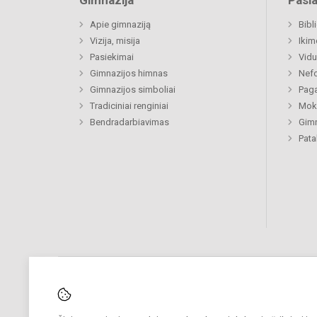
Gimnazija
Pasl
Apie gimnaziją
Bibl
Vizija, misija
Ikim
Pasiekimai
Vidu
Gimnazijos himnas
Nefo
Gimnazijos simboliai
Paga
Tradiciniai renginiai
Moki
Bendradarbiavimas
Gimn
Pat