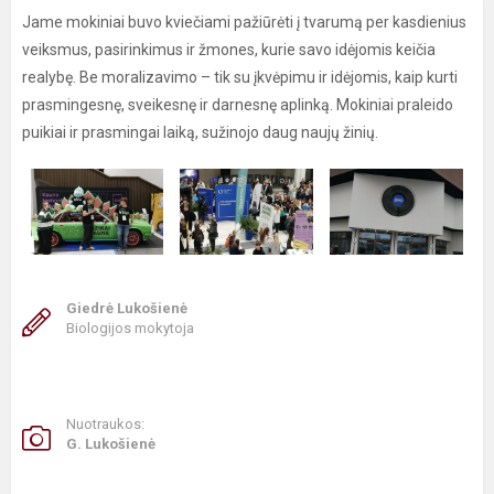
Jame mokiniai buvo kviečiami pažiūrėti į tvarumą per kasdienius
veiksmus, pasirinkimus ir žmones, kurie savo idėjomis keičia
realybę. Be moralizavimo – tik su įkvėpimu ir idėjomis, kaip kurti
prasmingesnę, sveikesnę ir darnesnę aplinką. Mokiniai praleido
puikiai ir prasmingai laiką, sužinojo daug naujų žinių.
Giedrė Lukošienė
Biologijos mokytoja
Nuotraukos:
G. Lukošienė