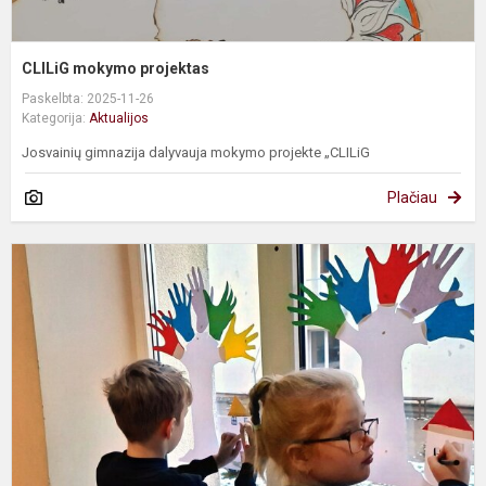
CLILiG mokymo projektas
Paskelbta: 2025-11-26
Kategorija:
Aktualijos
Josvainių gimnazija dalyvauja mokymo projekte „CLILiG
Plačiau
T
s