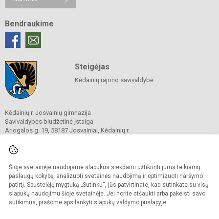
Bendraukime
Steigėjas
Kėdainių rajono savivaldybė
Kėdainių r. Josvainių gimnazija
Savivaldybės biudžetinė įstaiga
Ariogalos g. 19, 58187 Josvainiai, Kėdainių r.
Tel.
0 347 73274
El. p.
mokykla@josvainiugimnazija.lt
Duomenys kaupiami ir saugomi
Juridinių asmenų registre
Šioje svetainėje naudojame slapukus siekdami užtikrinti jums teikiamų
Įmonės kodas 191018728
paslaugų kokybę, analizuoti svetainės naudojimą ir optimizuoti naršymo
patirtį. Spustelėję mygtuką „Sutinku“, jūs patvirtinate, kad sutinkate su visų
slapukų naudojimu šioje svetainėje. Jei norite atšaukti arba pakeisti savo
sutikimus, prašome apsilankyti
slapukų valdymo puslapyje
.
© 2020. Kėdainių r. Josvainių gimnazija. Visos teisės saugomos.