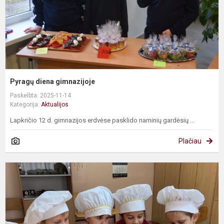
Pyragų diena gimnazijoje
Paskelbta: 2025-11-14
Kategorija:
Aktualijos
Lapkričio 12 d. gimnazijos erdvėse pasklido naminių gardėsių ...
Plačiau
P
m
„
d