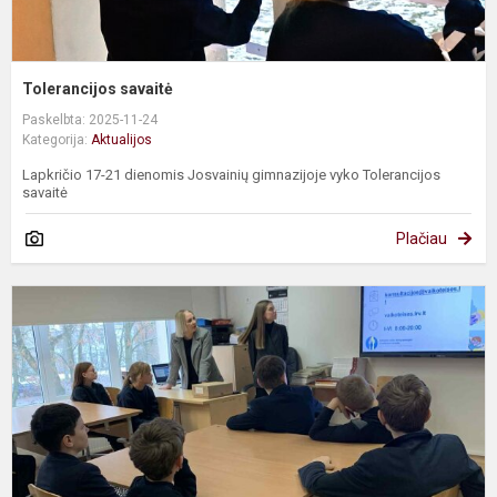
Tolerancijos savaitė
Paskelbta: 2025-11-24
Kategorija:
Aktualijos
Lapkričio 17-21 dienomis Josvainių gimnazijoje vyko Tolerancijos
savaitė
Plačiau
L
p
p