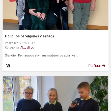
Policijos pareigūnės viešnagė
Paskelbta: 2025-11-17
Kategorija:
Aktualijos
Šiandien Pernaravos skyriaus mažuosius aplankė ...
Plačiau
P
d
g