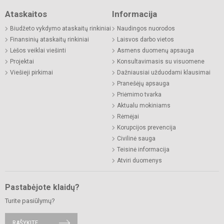
Ataskaitos
Informacija
Biudžeto vykdymo ataskaitų rinkiniai
Naudingos nuorodos
Finansinių ataskaitų rinkiniai
Laisvos darbo vietos
Lėšos veiklai viešinti
Asmens duomenų apsauga
Projektai
Konsultavimasis su visuomene
Viešieji pirkimai
Dažniausiai užduodami klausimai
Pranešėjų apsauga
Priėmimo tvarka
Aktualu mokiniams
Rėmėjai
Korupcijos prevencija
Civilinė sauga
Teisinė informacija
Atviri duomenys
Pastabėjote klaidų?
Turite pasiūlymų?
RAŠYKITE