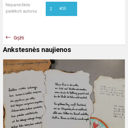
Nepamirškite
2
AČIŪ
padėkoti autoriui
Grįžti
Ankstesnės naujienos
C
m
p