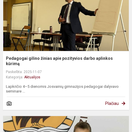
p
d
a
kū
Pedagogai gilino žinias apie pozityvios darbo aplinkos
kūrimą
Paskelbta: 2025-11-07
Kategorija:
Aktualijos
Lapkričio 4–5 dienomis Josvainių gimnazijos pedagogai dalyvavo
seminare ...
Plačiau
K
„