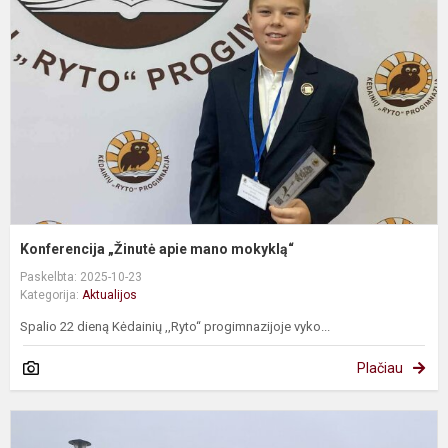
a
m
m
Konferencija „Žinutė apie mano mokyklą“
Paskelbta: 2025-10-23
Kategorija:
Aktualijos
Spalio 22 dieną Kėdainių ,,Ryto“ progimnazijoje vyko...
Plačiau
S
ž