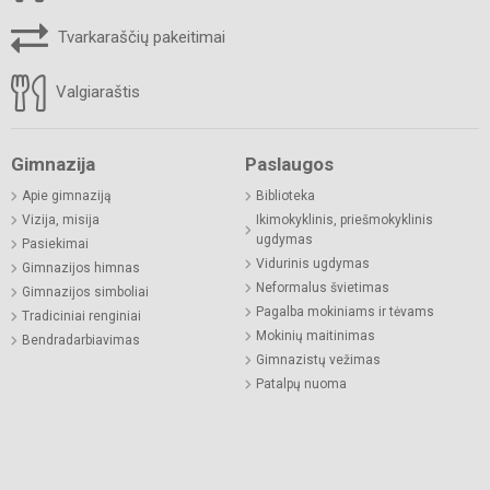
Tvarkaraščių pakeitimai
Valgiaraštis
Gimnazija
Paslaugos
Apie gimnaziją
Biblioteka
Vizija, misija
Ikimokyklinis, priešmokyklinis
ugdymas
Pasiekimai
Vidurinis ugdymas
Gimnazijos himnas
Neformalus švietimas
Gimnazijos simboliai
Pagalba mokiniams ir tėvams
Tradiciniai renginiai
Mokinių maitinimas
Bendradarbiavimas
Gimnazistų vežimas
Patalpų nuoma