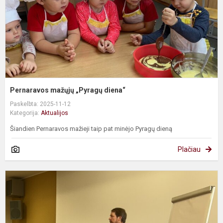
Pernaravos mažųjų „Pyragų diena“
Paskelbta: 2025-11-12
Kategorija:
Aktualijos
Šiandien Pernaravos mažieji taip pat minėjo Pyragų dieną
Plačiau
P
g
ž
a