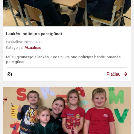
Lankėsi policijos pareigūnai
Paskelbta: 2025-11-18
Kategorija:
Aktualijos
Mūsų gimnazijoje lankėsi Kėdainių rajono policijos bendruomenės
pareigūnai
Plačiau
P
p
v