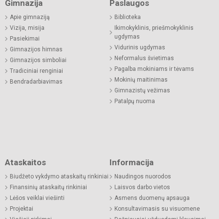
Gimnazija
Paslaugos
Apie gimnaziją
Biblioteka
Vizija, misija
Ikimokyklinis, priešmokyklinis
ugdymas
Pasiekimai
Vidurinis ugdymas
Gimnazijos himnas
Neformalus švietimas
Gimnazijos simboliai
Pagalba mokiniams ir tėvams
Tradiciniai renginiai
Mokinių maitinimas
Bendradarbiavimas
Gimnazistų vežimas
Patalpų nuoma
Ataskaitos
Informacija
Biudžeto vykdymo ataskaitų rinkiniai
Naudingos nuorodos
Finansinių ataskaitų rinkiniai
Laisvos darbo vietos
Lėšos veiklai viešinti
Asmens duomenų apsauga
Projektai
Konsultavimasis su visuomene