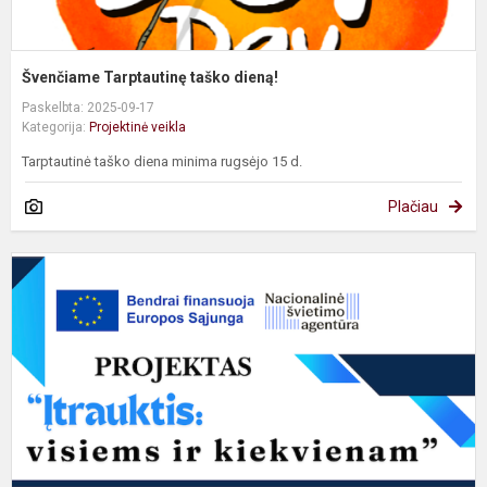
Švenčiame Tarptautinę taško dieną!
Paskelbta: 2025-09-17
Kategorija:
Projektinė veikla
Tarptautinė taško diena minima rugsėjo 15 d.
Plačiau
Į
–
s
k