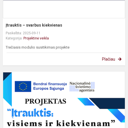
Įtrauktis – svarbus kiekvienas
Paskelbta: 2025-09-11
Kategorija:
Projektinė veikla
Trečiasis modulio susitikimas projekte
Plačiau
P
b
t