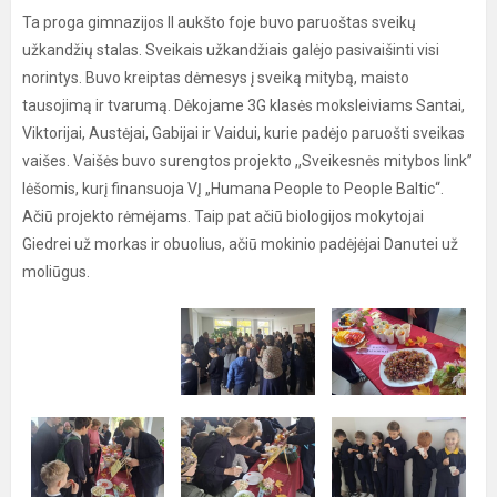
Ta proga gimnazijos II aukšto foje buvo paruoštas sveikų
užkandžių stalas. Sveikais užkandžiais galėjo pasivaišinti visi
norintys. Buvo kreiptas dėmesys į sveiką mitybą, maisto
tausojimą ir tvarumą. Dėkojame 3G klasės moksleiviams Santai,
Viktorijai, Austėjai, Gabijai ir Vaidui, kurie padėjo paruošti sveikas
vaišes. Vaišės buvo surengtos projekto ,,Sveikesnės mitybos link”
lėšomis, kurį finansuoja VĮ „Humana People to People Baltic“.
Ačiū projekto rėmėjams. Taip pat ačiū biologijos mokytojai
Giedrei už morkas ir obuolius, ačiū mokinio padėjėjai Danutei už
moliūgus.