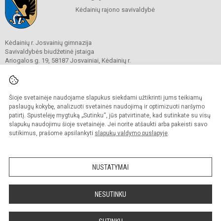
Kėdainių rajono savivaldybė
Kėdainių r. Josvainių gimnazija
Savivaldybės biudžetinė įstaiga
Ariogalos g. 19, 58187 Josvainiai, Kėdainių r.
Tel.
0 347 73274
El. p.
mokykla@josvainiugimnazija.lt
Duomenys kaupiami ir saugomi
Juridinių asmenų registre
Šioje svetainėje naudojame slapukus siekdami užtikrinti jums teikiamų
Įmonės kodas 191018728
paslaugų kokybę, analizuoti svetainės naudojimą ir optimizuoti naršymo
patirtį. Spustelėję mygtuką „Sutinku“, jūs patvirtinate, kad sutinkate su visų
slapukų naudojimu šioje svetainėje. Jei norite atšaukti arba pakeisti savo
sutikimus, prašome apsilankyti
slapukų valdymo puslapyje
.
© 2020. Kėdainių r. Josvainių gimnazija. Visos teisės saugomos.
Kopijuoti turinį be raštiško gimnazijos sutikimo griežtai draudžiama.
NUSTATYMAI
Prieinamumo paraiška
Slapukų valdymas
Sumanus būdas atnaujinti
NESUTINKU
mokyklos interneto
svetainę