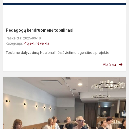
Pedagogų bendruomenė tobulinasi
Paskelbta: 2025-09-10
Kategorija:
Projektinė veikla
Tęsiame dalyvavimą Nacionalinės švietimo agentūros projekte
Plačiau
Į
v
ir
k