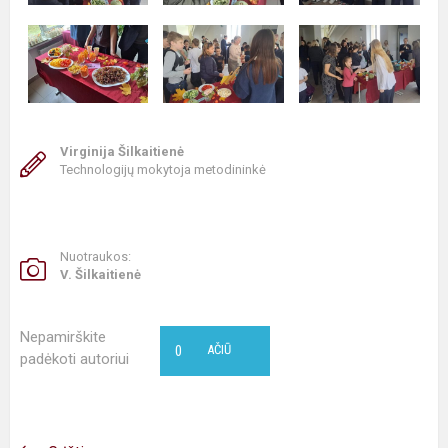
Virginija Šilkaitienė
Technologijų mokytoja metodininkė
Nuotraukos:
V. Šilkaitienė
Nepamirškite
0
AČIŪ
padėkoti autoriui