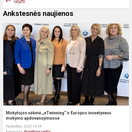
Grįžti
Ankstesnės naujienos
M
s
„
ir
E
i
m
a.
Mokytojos sėkmė „eTwinning“ ir Europos inovatyvaus
mokymo apdovanojimuose
Paskelbta: 2025-10-09
Kategorija:
Projektinė veikla