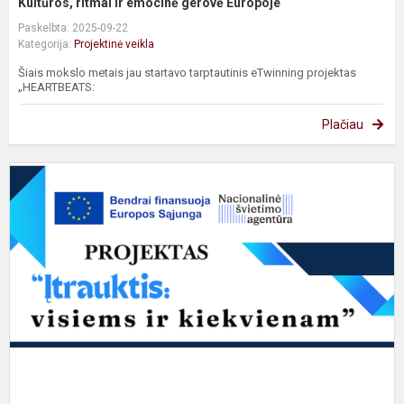
Kultūros, ritmai ir emocinė gerovė Europoje
Paskelbta: 2025-09-22
Kategorija:
Projektinė veikla
Šiais mokslo metais jau startavo tarptautinis eTwinning projektas
„HEARTBEATS:
Plačiau
I
s
tu
m
p
ir
u