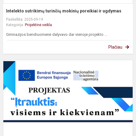
Intelekto sutrikimų turinčių mokinių poreikiai ir ugdymas
Paskelbta: 2025-09-19
Kategorija:
Projektinė veikla
Gimnazijos bendruomenė dalyvavo dar vienoje projekto ...
Plačiau
„
v
ir
k
g
v
u