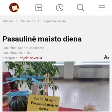
Paieška
Men
Titulinis
Naujienos
Projektinė veikla
Pasaulinė maisto diena
Paskelbė : Sandra Jociuvienė
Paskelbta: 2025-10-20
Kategorija:
Projektinė veikla