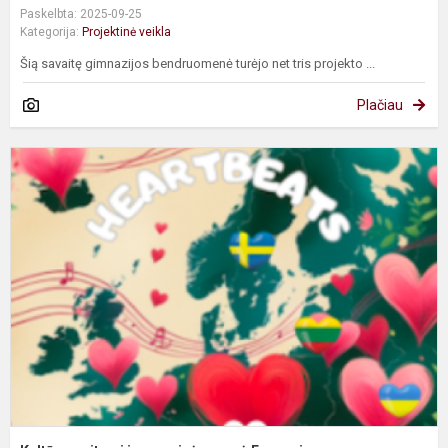
Paskelbta: 2025-09-25
Kategorija:
Projektinė veikla
Šią savaitę gimnazijos bendruomenė turėjo net tris projekto ...
Plačiau
K
r
ir
e
g
E