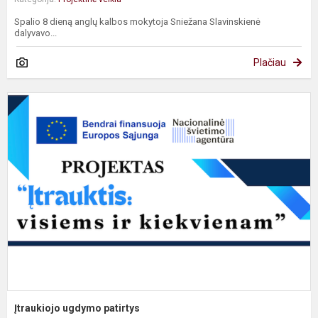
Spalio 8 dieną anglų kalbos mokytoja Sniežana Slavinskienė
dalyvavo...
Plačiau
Į
u
p
Įtraukiojo ugdymo patirtys