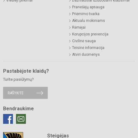
Viešieji pirkimai
Dažniausiai užduodami klausimai
Pranešėjų apsauga
Priėmimo tvarka
Aktualu mokiniams
Rėmėjai
Korupcijos prevencija
Civilinė sauga
Teisinė informacija
Atviri duomenys
Pastabėjote klaidų?
Turite pasiūlymų?
RAŠYKITE
Bendraukime
Steigėjas