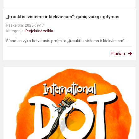
„Įtrauktis: visiems ir kiekvienam“: gabių vaikų ugdymas
Paskelbta: 2025-09-17
Kategorija:
Projektinė veikla
Šiandien vyko ketvirtasis projekto „Įtrauktis: visiems ir kiekvienam“...
Plačiau
Š
T
t
d