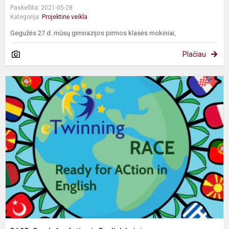
Paskelbta: 2021-05-28
Kategorija:
Projektinė veikla
Gegužės 27 d. mūsų gimnazijos pirmos klasės mokiniai,
Plačiau
R
R
f
A
i
E
b