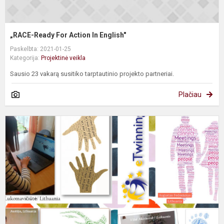
„RACE-Ready For Action In English"
Paskelbta: 2021-01-25
Kategorija:
Projektinė veikla
Sausio 23 vakarą susitiko tarptautinio projekto partneriai.
Plačiau
e
p
–
n
m
ir
m