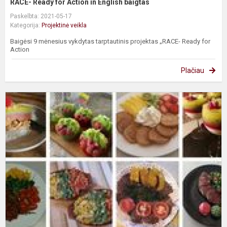
RACE- Ready for Action in English baigtas
Paskelbta: 2021-05-17
Kategorija:
Projektinė veikla
Baigėsi 9 mėnesius vykdytas tarptautinis projektas „RACE- Ready for
Action
Plačiau
L
g
v