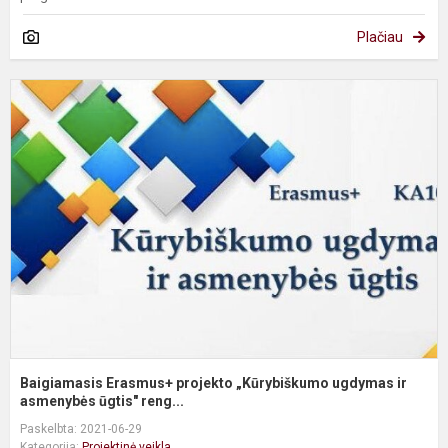
Plačiau
B
E
p
„
u
ir
a
Baigiamasis Erasmus+ projekto „Kūrybiškumo ugdymas ir
asmenybės ūgtis" reng...
Paskelbta: 2021-06-29
Kategorija:
Projektinė veikla