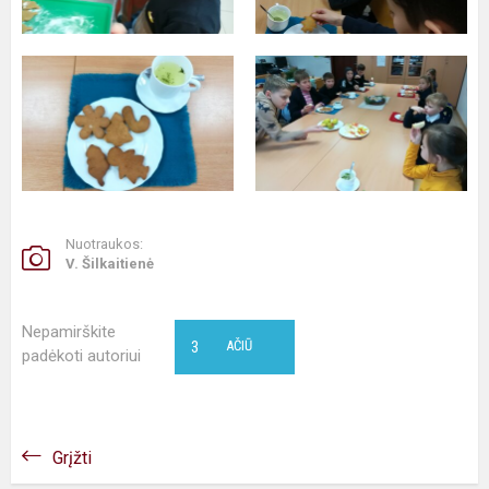
Nuotraukos:
V. Šilkaitienė
Nepamirškite
3
AČIŪ
padėkoti autoriui
Grįžti