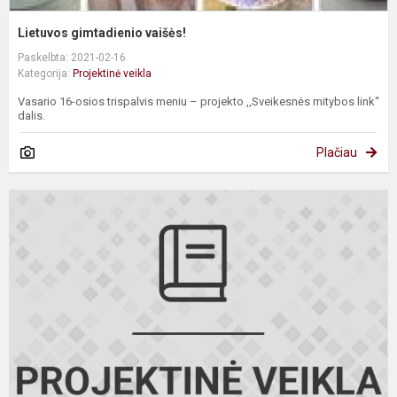
Lietuvos gimtadienio vaišės!
Paskelbta: 2021-02-16
Kategorija:
Projektinė veikla
Vasario 16-osios trispalvis meniu – projekto ,,Sveikesnės mitybos link“
dalis.
Plačiau
„
R
F
A
I
E