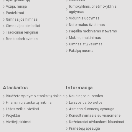
Apie gimnaziją
Biblioteka
Vizija, misija
Ikimokyklinis, priešmokyklinis
ugdymas
Pasiekimai
Vidurinis ugdymas
Gimnazijos himnas
Neformalus švietimas
Gimnazijos simboliai
Pagalba mokiniams ir tėvams
Tradiciniai renginiai
Mokinių maitinimas
Bendradarbiavimas
Gimnazistų vežimas
Patalpų nuoma
Ataskaitos
Informacija
Biudžeto vykdymo ataskaitų rinkiniai
Naudingos nuorodos
Finansinių ataskaitų rinkiniai
Laisvos darbo vietos
Lėšos veiklai viešinti
Asmens duomenų apsauga
Projektai
Konsultavimasis su visuomene
Viešieji pirkimai
Dažniausiai užduodami klausimai
Pranešėjų apsauga