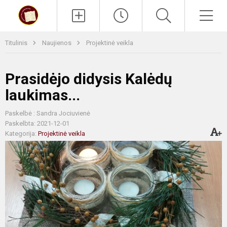
Paieška
Men
Titulinis
Naujienos
Projektinė veikla
Prasidėjo didysis Kalėdų
laukimas...
Paskelbė : Sandra Jociuvienė
Paskelbta: 2021-12-01
Kategorija:
Projektinė veikla