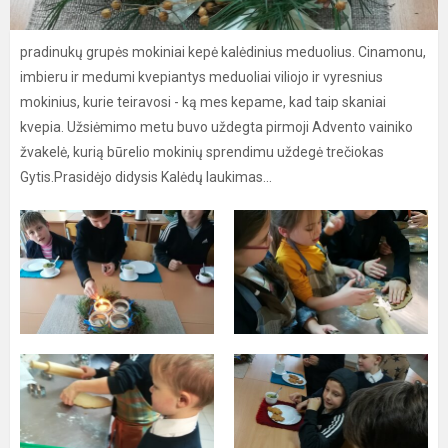
pradinukų grupės mokiniai kepė kalėdinius meduolius. Cinamonu,
imbieru ir medumi kvepiantys meduoliai viliojo ir vyresnius
mokinius, kurie teiravosi - ką mes kepame, kad taip skaniai
kvepia. Užsiėmimo metu buvo uždegta pirmoji Advento vainiko
žvakelė, kurią būrelio mokinių sprendimu uždegė trečiokas
Gytis.Prasidėjo didysis Kalėdų laukimas...