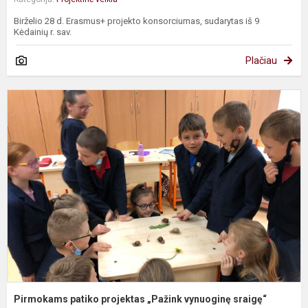
Birželio 28 d. Erasmus+ projekto konsorciumas, sudarytas iš 9
Kėdainių r. sav.
Plačiau
P
p
p
„
v
s
Pirmokams patiko projektas „Pažink vynuoginę sraigę“