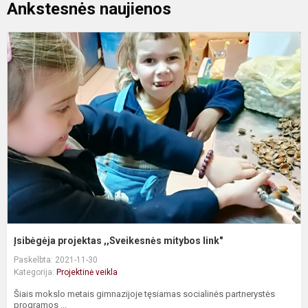
Ankstesnės naujienos
Į
p
,
m
l
Įsibėgėja projektas ,,Sveikesnės mitybos link"
Paskelbta: 2021-11-30
Kategorija:
Projektinė veikla
Šiais mokslo metais gimnazijoje tęsiamas socialinės partnerystės
programos ...