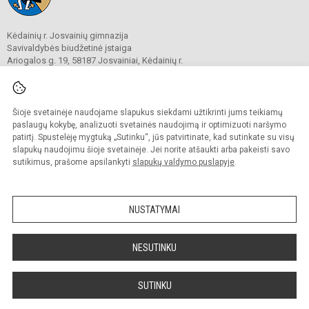
Kėdainių r. Josvainių gimnazija
Savivaldybės biudžetinė įstaiga
Ariogalos g. 19, 58187 Josvainiai, Kėdainių r.
Tel.
0 347 73274
El. p.
mokykla@josvainiugimnazija.lt
Duomenys kaupiami ir saugomi
Juridinių asmenų registre
Šioje svetainėje naudojame slapukus siekdami užtikrinti jums teikiamų
Įmonės kodas 191018728
paslaugų kokybę, analizuoti svetainės naudojimą ir optimizuoti naršymo
patirtį. Spustelėję mygtuką „Sutinku“, jūs patvirtinate, kad sutinkate su visų
slapukų naudojimu šioje svetainėje. Jei norite atšaukti arba pakeisti savo
sutikimus, prašome apsilankyti
slapukų valdymo puslapyje
.
© 2020. Kėdainių r. Josvainių gimnazija. Visos teisės saugomos.
Kopijuoti turinį be raštiško gimnazijos sutikimo griežtai draudžiama.
NUSTATYMAI
Prieinamumo paraiška
Slapukų valdymas
Sumanus būdas atnaujinti
NESUTINKU
mokyklos interneto
svetainę
SUTINKU