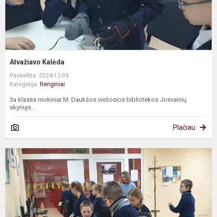
Atvažiavo Kalėda
Paskelbta: 2024-12-03
Kategorija:
Renginiai
3a klasės mokiniai M. Daukšos viešosios bibliotekos Josvainių
skyriuje...
Plačiau
L
p