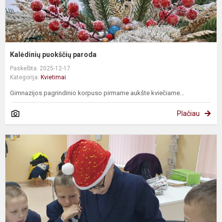
Kalėdinių puokščių paroda
Paskelbta: 2025-12-17
Kategorija:
Kvietimai
Gimnazijos pagrindinio korpuso pirmame aukšte kviečiame...
Plačiau
A
K