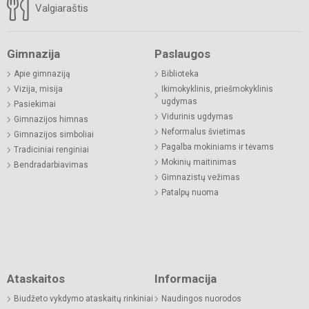
Valgiaraštis
Gimnazija
Paslaugos
Apie gimnaziją
Biblioteka
Vizija, misija
Ikimokyklinis, priešmokyklinis
ugdymas
Pasiekimai
Vidurinis ugdymas
Gimnazijos himnas
Neformalus švietimas
Gimnazijos simboliai
Pagalba mokiniams ir tėvams
Tradiciniai renginiai
Mokinių maitinimas
Bendradarbiavimas
Gimnazistų vežimas
Patalpų nuoma
Ataskaitos
Informacija
Biudžeto vykdymo ataskaitų rinkiniai
Naudingos nuorodos