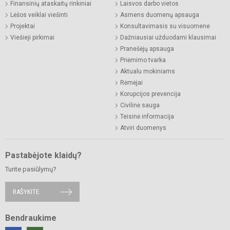
Finansinių ataskaitų rinkiniai
Laisvos darbo vietos
Lėšos veiklai viešinti
Asmens duomenų apsauga
Projektai
Konsultavimasis su visuomene
Viešieji pirkimai
Dažniausiai užduodami klausimai
Pranešėjų apsauga
Priėmimo tvarka
Aktualu mokiniams
Rėmėjai
Korupcijos prevencija
Civilinė sauga
Teisinė informacija
Atviri duomenys
Pastabėjote klaidų?
Turite pasiūlymų?
RAŠYKITE
Bendraukime