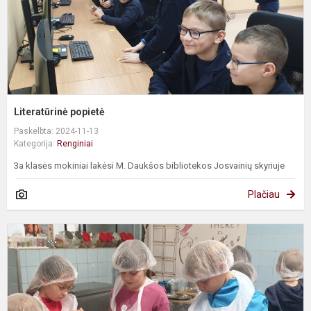
Literatūrinė popietė
Paskelbta: 2024-11-13
Kategorija:
Renginiai
3a klasės mokiniai lakėsi M. Daukšos bibliotekos Josvainių skyriuje
Plačiau
3
a
k
i