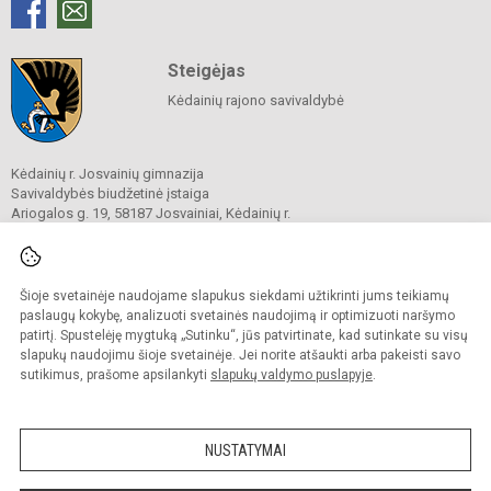
Steigėjas
Kėdainių rajono savivaldybė
Kėdainių r. Josvainių gimnazija
Savivaldybės biudžetinė įstaiga
Ariogalos g. 19, 58187 Josvainiai, Kėdainių r.
Tel.
0 347 73274
El. p.
mokykla@josvainiugimnazija.lt
Duomenys kaupiami ir saugomi
Juridinių asmenų registre
Šioje svetainėje naudojame slapukus siekdami užtikrinti jums teikiamų
Įmonės kodas 191018728
paslaugų kokybę, analizuoti svetainės naudojimą ir optimizuoti naršymo
patirtį. Spustelėję mygtuką „Sutinku“, jūs patvirtinate, kad sutinkate su visų
slapukų naudojimu šioje svetainėje. Jei norite atšaukti arba pakeisti savo
sutikimus, prašome apsilankyti
slapukų valdymo puslapyje
.
© 2020. Kėdainių r. Josvainių gimnazija. Visos teisės saugomos.
Kopijuoti turinį be raštiško gimnazijos sutikimo griežtai draudžiama.
NUSTATYMAI
Prieinamumo paraiška
Slapukų valdymas