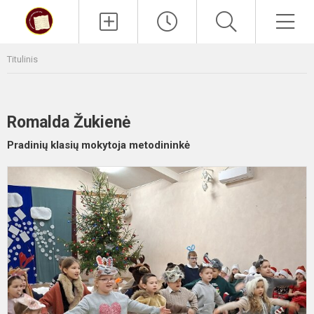
Paieška
Men
Titulinis
Romalda Žukienė
Pradinių klasių mokytoja metodininkė
P
K
r