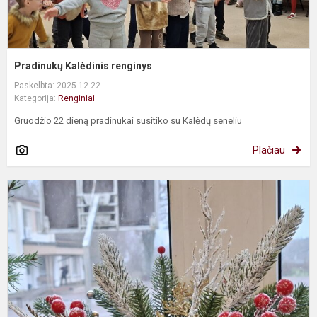
Pradinukų Kalėdinis renginys
Paskelbta: 2025-12-22
Kategorija:
Renginiai
Gruodžio 22 dieną pradinukai susitiko su Kalėdų seneliu
Plačiau
K
p
p