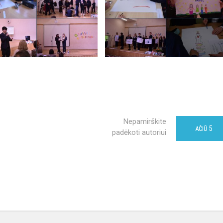
Nepamirškite
5
AČIŪ
padėkoti autoriui