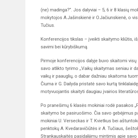
(ne) madinga?”. Jos dalyviai – 5, 6 ir 8 klasių mok
mokytojos A.Jašinskienė ir O.Jačiunskienė, o vis
Tučius.
Konferencijos tikslas – įveikti skaitymo kliūtis, iš
savimi bei kūrybiškumą.
Pirmoje konferencijos dalyje buvo skaitomi visų 
savo atlikto tyrimo ,,Vaikų skaitymas seniau ir d
vaikų ir paauglių, o dabar dažniau skaitoma tuome
Čiuma ir G. Dailyda pristatė savo kurtą tinklalai
motyvuojantis skaityti daugiau įvairios literatūro
Po pranešimų 6 klasės mokiniai rodė pasakos „Pe
skaitymo be pasiruošimo. Čia savo gebėjimus pad
mokiniai U. Verseckas ir T. Kvietkus bei aštuntokė
penktokų A. Kvedaravičiūtės ir A. Tučiaus, šeštokų
Strankauskaitės pasidalijimu mintimis apie sav