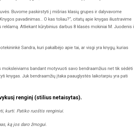
tuvės. Buvome paskirstyti į mišrias klasių grupes ir dalyvavome
nygos pavadinimas... O kas toliau?“, citatų apie knygas iliustravime
s reklamą. Atliekant kūrybinius darbus 8 klasės mokiniai M. Juodenis i
otekininkė Sandra, kuri pakalbėjo apie tai, ar visgi yra knygų, kurias
ms moksleiviams bandant motyvuoti savo bendraamžius net tik sėdėti
ityti knygas. Juk bendraamžių įtaka paauglystės laikotarpiu yra pati
ykusį renginį (stilius netaisytas).
, kurti. Patiko ruoštis renginiui.
gas, ką jos daro žmogui.