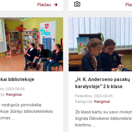
Plačiau
Pla
Pirmokai
bibliotekoje
kai bibliotekoje
„H. K. Anderseno pasakų
karalystėje“ 2 b klasė
ta: 2023-04-05
ija:
Renginiai
Paskelbta: 2023-04-05
Kategorija:
Renginiai
r nedrąsūs pirmokėliai
ekoje žiūrėjo bibliotekininkės
2b klasė kartu su savo mokyt
omas ....
Ingrida Dilinskiene bibliotekin
kvietimu .....