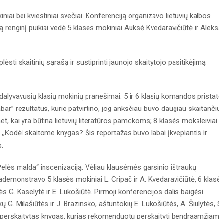
iniai bei kviestiniai svečiai. Konferenciją organizavo lietuvių kalbos
ą renginį puikiai vedė 5 klasės mokiniai Auksė Kvedaravičiūtė ir Alek
plėsti skaitinių sąrašą ir sustiprinti jaunojo skaitytojo pasitikėjimą
dalyvavusių klasių mokinių pranešimai: 5 ir 6 klasių komandos pristat
abar” rezultatus, kurie patvirtino, jog anksčiau buvo daugiau skaitanči
t, kai yra būtina lietuvių literatūros pamokoms; 8 klasės moksleiviai
dę ,,Kodėl skaitome knygas? Šis reportažas buvo labai įkvepiantis ir
s.
lės malda“ inscenizaciją. Vėliau klausėmės garsinio ištraukų
emonstravo 5 klasės mokiniai L. Cripač ir A. Kvedaravičiūtė, 6 klas
s G. Kaselytė ir E. Lukošiūtė. Pirmoji konferencijos dalis baigėsi
 G. Milašiūtės ir J. Brazinsko, aštuntokių E. Lukošiūtės, A. Šiulytės, 
o perskaitytas knygas, kurias rekomenduotų perskaityti bendraamžiam