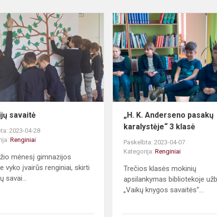
Emocijų
savaitė
jų savaitė
„H. K. Anderseno pasakų
karalystėje“ 3 klasė
ta: 2023-04-28
ija:
Renginiai
Paskelbta: 2023-04-07
Kategorija:
Renginiai
žio mėnesį gimnazijos
 vyko įvairūs renginiai, skirti
Trečios klasės mokinių
 savai...
apsilankymas bibliotekoje už
„Vaikų knygos savaitės“...