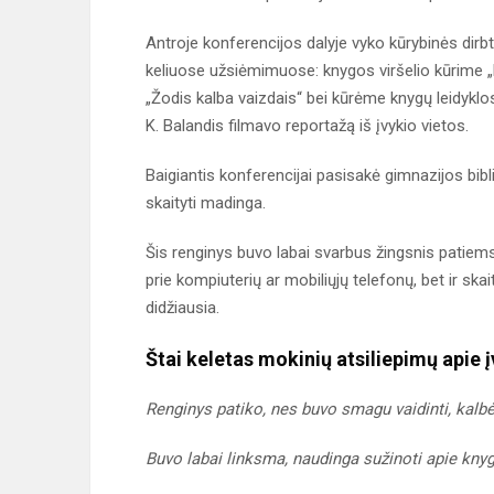
Antroje konferencijos dalyje vyko kūrybinės dirb
keliuose užsiėmimuose: knygos viršelio kūrime „K
„Žodis kalba vaizdais“ bei kūrėme knygų leidyklo
K. Balandis filmavo reportažą iš įvykio vietos.
Baigiantis konferencijai pasisakė gimnazijos bibli
skaityti madinga.
Šis renginys buvo labai svarbus žingsnis patie
prie kompiuterių ar mobiliųjų telefonų, bet ir ska
didžiausia.
Štai keletas mokinių atsiliepimų apie įv
Renginys patiko, nes buvo smagu vaidinti, kalbėti
Buvo labai linksma, naudinga sužinoti apie kny