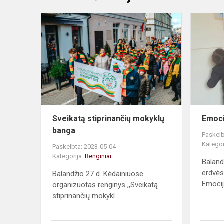
Sveikatą
stiprinančių
mokyklų
banga
Sveikatą stiprinančių mokyklų
Emoci
banga
Paskelb
Kategor
Paskelbta: 2023-05-04
Kategorija:
Renginiai
Baland
erdvėse
Balandžio 27 d. Kėdainiuose
Emocijų
organizuotas renginys ,,Sveikatą
stiprinančių mokykl...