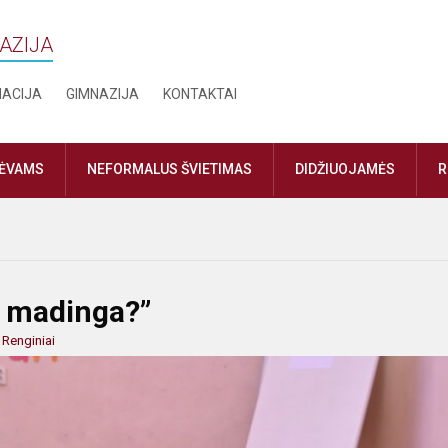
NAZIJA
MACIJA
GIMNAZIJA
KONTAKTAI
TĖVAMS
NEFORMALUS ŠVIETIMAS
DIDŽIUOJAMĖS
R
e) madinga?”
:
Renginiai