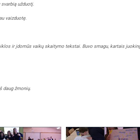
 svarbią užduotį.
au vaizduotę.
veiklos ir įdomūs vaikų skaitymo tekstai. Buvo smagu, kartais juokin
ieš daug žmonių.