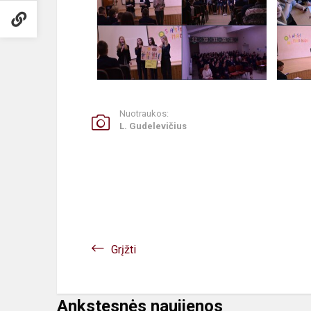
Nuotraukos:
L. Gudelevičius
Grįžti
Ankstesnės naujienos