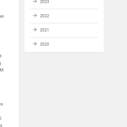
2023
sas
2022
2021
2020
ė
ų
 M.
ės
S.
s.