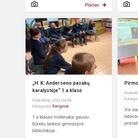
Plačiau
„H.
K.
Anderseno
pasakų
karalystėje“
1
a
klasė
„H. K. Anderseno pasakų
Pirmo
karalystėje“ 1 a klasė
Paskelb
Kategor
Paskelbta: 2023-04-06
Kategorija:
Renginiai
Vis da
bibliot
1 a klasės mokinukai gausiu
pristat
būreliu lankėsi gimnazijos
bibliotekoje...