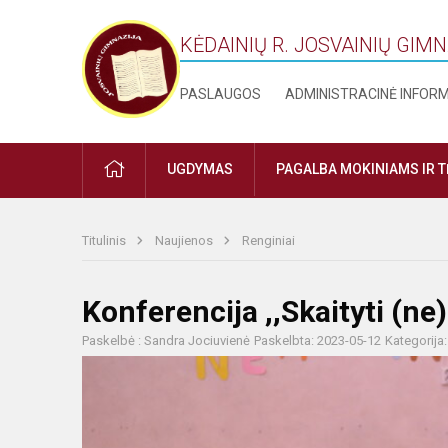
KĖDAINIŲ R. JOSVAINIŲ GIM
PASLAUGOS
ADMINISTRACINĖ INFOR
PRADŽIA
UGDYMAS
PAGALBA MOKINIAMS IR 
Titulinis
Naujienos
Renginiai
Konferencija ,,Skaityti (n
Paskelbė : Sandra Jociuvienė
Paskelbta: 2023-05-12
Kategorija