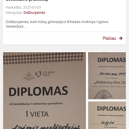
Paskelbta: 2025-03-03
Kategorija:
Didžiuojamės
Didžiuojamės, kad mūsų gimnazijos 8 klasės mokinys Ugnius
Verseckas...
Plačiau
„
ti
2