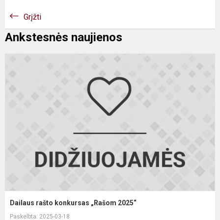
Grįžti
Ankstesnės naujienos
D
r
k
„
2
Dailaus rašto konkursas „Rašom 2025“
Paskelbta: 2025-03-18