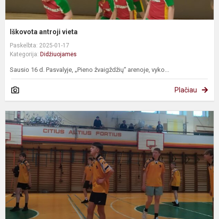
Iškovota antroji vieta
Paskelbta: 2025-01-17
Kategorija:
Didžiuojamės
Sausio 16 d. Pasvalyje, „Pieno žvaigždžių“ arenoje, vyko...
Plačiau
I
p
v