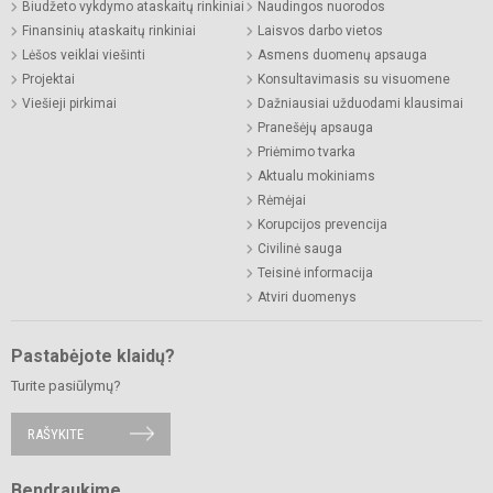
Biudžeto vykdymo ataskaitų rinkiniai
Naudingos nuorodos
Finansinių ataskaitų rinkiniai
Laisvos darbo vietos
Lėšos veiklai viešinti
Asmens duomenų apsauga
Projektai
Konsultavimasis su visuomene
Viešieji pirkimai
Dažniausiai užduodami klausimai
Pranešėjų apsauga
Priėmimo tvarka
Aktualu mokiniams
Rėmėjai
Korupcijos prevencija
Civilinė sauga
Teisinė informacija
Atviri duomenys
Pastabėjote klaidų?
Turite pasiūlymų?
RAŠYKITE
Bendraukime