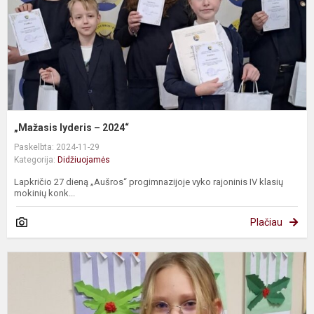
„Mažasis lyderis – 2024“
Paskelbta: 2024-11-29
Kategorija:
Didžiuojamės
Lapkričio 27 dieną „Aušros“ progimnazijoje vyko rajoninis IV klasių
mokinių konk...
Plačiau
S
ir
d