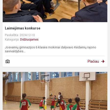
Laimėjimas konkurse
Paskelbta: 2024-12-10
Kategorija:
Didžiuojamės
Josvainių gimnazijos 6 klasės mokiniai dalyvavo Kėdainių rajono
savivaldybės...
Plačiau
P
k
v