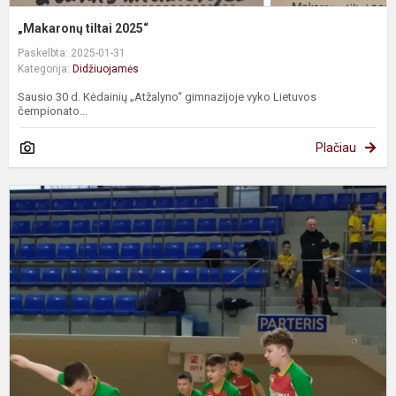
„Makaronų tiltai 2025“
Paskelbta: 2025-01-31
Kategorija:
Didžiuojamės
Sausio 30 d. Kėdainių „Atžalyno“ gimnazijoje vyko Lietuvos
čempionato...
Plačiau
I
a
v