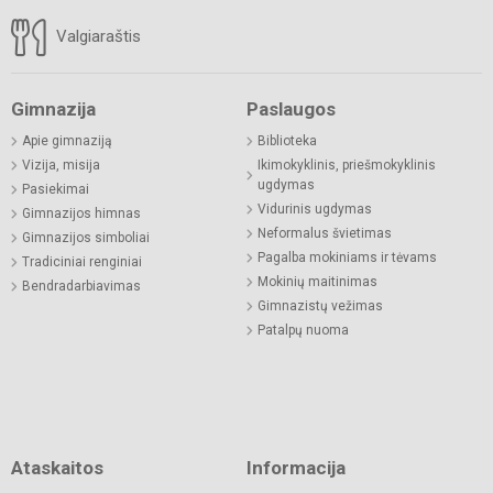
Valgiaraštis
Gimnazija
Paslaugos
Apie gimnaziją
Biblioteka
Vizija, misija
Ikimokyklinis, priešmokyklinis
ugdymas
Pasiekimai
Vidurinis ugdymas
Gimnazijos himnas
Neformalus švietimas
Gimnazijos simboliai
Pagalba mokiniams ir tėvams
Tradiciniai renginiai
Mokinių maitinimas
Bendradarbiavimas
Gimnazistų vežimas
Patalpų nuoma
Ataskaitos
Informacija