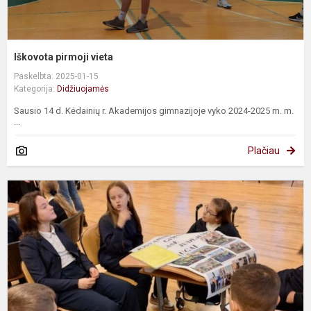
Iškovota pirmoji vieta
Paskelbta: 2025-01-15
Kategorija:
Didžiuojamės
Sausio 14 d. Kėdainių r. Akademijos gimnazijoje vyko 2024-2025 m. m.
...
Plačiau
L
k