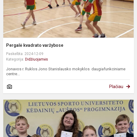
Pergalė kvadrato varžybose
Paskelbta: 2024-12-09
Kategorija:
Didžiuojamės
Jonavos r. Ruklos Jono Stanislausko mokyklos daugiafunkciniame
centre...
Plačiau
„
l
–
2