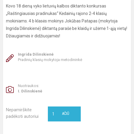
Kovo 18 dieną vyko lietuvių kalbos diktanto konkursas
„Raštingiausias pradinukas“ Kėdainių rajono 2-4 klasių
mokiniams. 4 b klasės mokinys Jokūbas Patapas (mokytoja
Ingrida Dilinskienė) diktantą parašė be klaidų ir užėmė 1-ąją vietą!
Džiaugiamės ir didžiuojamės!
Ingrida Dilinskienė
Pradinių klasių mokytoja metodininkė
Nuotraukos:
I. Dilinskienė
Nepamirškite
1
AČIŪ
padėkoti autoriui