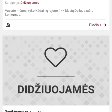
Kategorija:
Didžiuojamės
Vasario mėnesį vyko Kėdainių rajono 1–4 klasių Dailaus rašto
konkursas.
Plačiau
S
p
Sveikiname prizininką