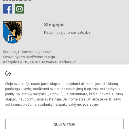
Steigėjas
Kėdainių rajono savivaldybė
Kėdainių r. Josvainių gimnazija
Savivaldybės biudžetinė įstaiga
Ariogalos g. 19, 58187 Josvainiai, Kėdainių r.
Tel.
0 347 73274
El. p.
mokykla@josvainiugimnazija.lt
Duomenys kaupiami ir saugomi
Juridinių asmenų registre
Šioje svetainėje naudojame slapukus siekdami užtikrinti jums teikiamų
Įmonės kodas 191018728
paslaugų kokybę, analizuoti svetainės naudojimą ir optimizuoti naršymo
patirtį. Spustelėję mygtuką „Sutinku“, jūs patvirtinate, kad sutinkate su visų
slapukų naudojimu šioje svetainėje. Jei norite atšaukti arba pakeisti savo
sutikimus, prašome apsilankyti
slapukų valdymo puslapyje
.
© 2020. Kėdainių r. Josvainių gimnazija. Visos teisės saugomos.
Kopijuoti turinį be raštiško gimnazijos sutikimo griežtai draudžiama.
NUSTATYMAI
Prieinamumo paraiška
Slapukų valdymas