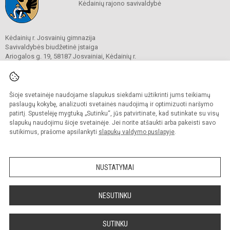
Kėdainių rajono savivaldybė
Kėdainių r. Josvainių gimnazija
Savivaldybės biudžetinė įstaiga
Ariogalos g. 19, 58187 Josvainiai, Kėdainių r.
Tel.
0 347 73274
El. p.
mokykla@josvainiugimnazija.lt
Duomenys kaupiami ir saugomi
Juridinių asmenų registre
Šioje svetainėje naudojame slapukus siekdami užtikrinti jums teikiamų
Įmonės kodas 191018728
paslaugų kokybę, analizuoti svetainės naudojimą ir optimizuoti naršymo
patirtį. Spustelėję mygtuką „Sutinku“, jūs patvirtinate, kad sutinkate su visų
slapukų naudojimu šioje svetainėje. Jei norite atšaukti arba pakeisti savo
sutikimus, prašome apsilankyti
slapukų valdymo puslapyje
.
© 2020. Kėdainių r. Josvainių gimnazija. Visos teisės saugomos.
Kopijuoti turinį be raštiško gimnazijos sutikimo griežtai draudžiama.
NUSTATYMAI
Prieinamumo paraiška
Slapukų valdymas
Sumanus būdas atnaujinti
NESUTINKU
mokyklos interneto
svetainę
SUTINKU