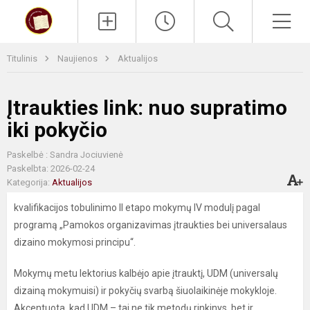
Paieška
Men
Titulinis
Naujienos
Aktualijos
Įtraukties link: nuo supratimo
iki pokyčio
Paskelbė : Sandra Jociuvienė
Paskelbta: 2026-02-24
Kategorija:
Aktualijos
kvalifikacijos tobulinimo II etapo mokymų IV modulį pagal
programą „Pamokos organizavimas įtraukties bei universalaus
dizaino mokymosi principu“.
Mokymų metu lektorius kalbėjo apie įtrauktį, UDM (universalų
dizainą mokymuisi) ir pokyčių svarbą šiuolaikinėje mokykloje.
Akcentuota, kad UDM – tai ne tik metodų rinkinys, bet ir