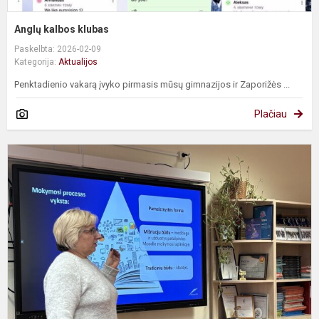
Anglų kalbos klubas
Paskelbta: 2026-02-09
Kategorija:
Aktualijos
Penktadienio vakarą įvyko pirmasis mūsų gimnazijos ir Zaporižės ...
Plačiau
A
p