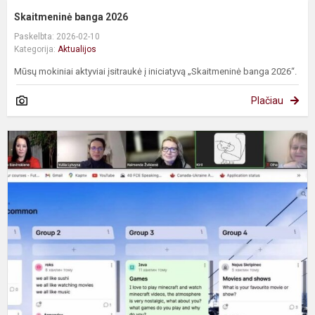
Skaitmeninė banga 2026
Paskelbta: 2026-02-10
Kategorija:
Aktualijos
Mūsų mokiniai aktyviai įsitraukė į iniciatyvą „Skaitmeninė banga 2026“.
Plačiau
A
k
k