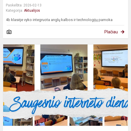
Paskelbta: 2026-02-13
Kategorija:
Aktualijos
4b klasėje vyko integruota anglų kalbos ir technologijų pamoka
Plačiau
S
i
–
m
v
a