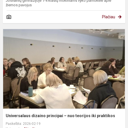
Josvainių gimnazijoje 1-4 klasių mokiniams vyko pamokėlė apie
žiemos pavojus
Plačiau
U
d
p
–
n
t
ik
p
Universalaus dizaino principai – nuo teorijos iki praktikos
Paskelbta: 2026-02-19