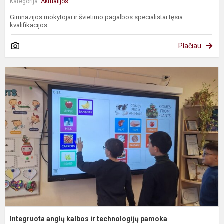
Kategorija:
Aktualijos
Gimnazijos mokytojai ir švietimo pagalbos specialistai tęsia
kvalifikacijos...
Plačiau
I
a
k
ir
t
p
Integruota anglų kalbos ir technologijų pamoka