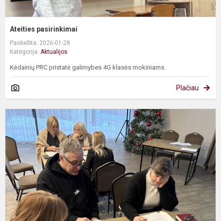
Ateities pasirinkimai
Paskelbta: 2026-01-28
Kategorija:
Aktualijos
Kėdainių PRC pristatė galimybes 4G klasės mokiniams.
Plačiau
M
s
į
u