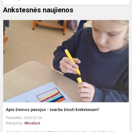
Ankstesnės naujienos
A
ž
p
-
s
ž
k
Apie žiemos pavojus - svarbu žinoti kiekvienam!
Paskelbta: 2026-02-24
Kategorija:
Aktualijos