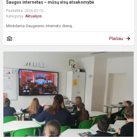
Saugus internetas – mūsų visų atsakomybė
Paskelbta: 2026-02-10
Kategorija:
Aktualijos
Minėdama Saugesnio interneto dieną...
Plačiau
S
b
2