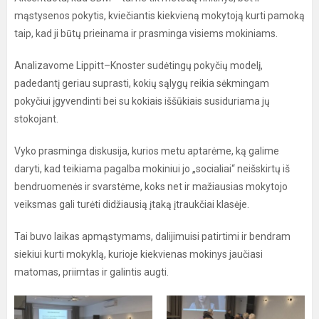
mąstysenos pokytis, kviečiantis kiekvieną mokytoją kurti pamoką
taip, kad ji būtų prieinama ir prasminga visiems mokiniams.
Analizavome Lippitt–Knoster sudėtingų pokyčių modelį,
padedantį geriau suprasti, kokių sąlygų reikia sėkmingam
pokyčiui įgyvendinti bei su kokiais iššūkiais susiduriama jų
stokojant.
Vyko prasminga diskusija, kurios metu aptarėme, ką galime
daryti, kad teikiama pagalba mokiniui jo „socialiai“ neišskirtų iš
bendruomenės ir svarstėme, koks net ir mažiausias mokytojo
veiksmas gali turėti didžiausią įtaką įtraukčiai klasėje.
Tai buvo laikas apmąstymams, dalijimuisi patirtimi ir bendram
siekiui kurti mokyklą, kurioje kiekvienas mokinys jaučiasi
matomas, priimtas ir galintis augti.