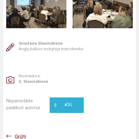
Sniežana Slavinskienė
Anglų kalbos mokytoja metodininkė
Nuotraukos:
S. Slavinskienė
Nepamirškite
0
AČIŪ
padėkoti autoriui
Grįžti