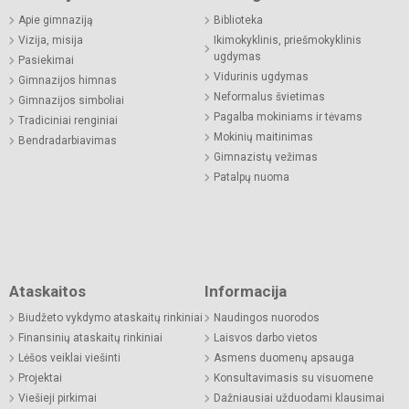
Apie gimnaziją
Biblioteka
Vizija, misija
Ikimokyklinis, priešmokyklinis
ugdymas
Pasiekimai
Vidurinis ugdymas
Gimnazijos himnas
Neformalus švietimas
Gimnazijos simboliai
Pagalba mokiniams ir tėvams
Tradiciniai renginiai
Mokinių maitinimas
Bendradarbiavimas
Gimnazistų vežimas
Patalpų nuoma
Ataskaitos
Informacija
Biudžeto vykdymo ataskaitų rinkiniai
Naudingos nuorodos
Finansinių ataskaitų rinkiniai
Laisvos darbo vietos
Lėšos veiklai viešinti
Asmens duomenų apsauga
Projektai
Konsultavimasis su visuomene
Viešieji pirkimai
Dažniausiai užduodami klausimai