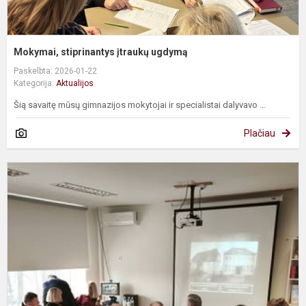
Mokymai, stiprinantys įtraukų ugdymą
Paskelbta: 2026-01-22
Kategorija:
Aktualijos
Šią savaitę mūsų gimnazijos mokytojai ir specialistai dalyvavo ...
Plačiau
Š
į
d
p