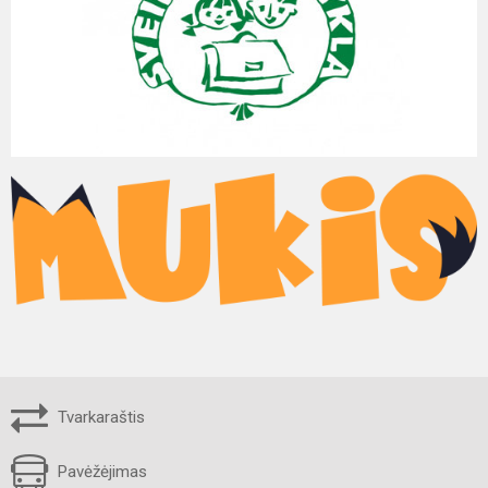
Tvarkaraštis
Pavėžėjimas