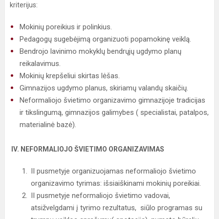
kriterijus:
Mokinių poreikius ir polinkius.
Pedagogų sugebėjimą organizuoti popamokinę veiklą.
Bendrojo lavinimo mokyklų bendrųjų ugdymo planų
reikalavimus.
Mokinių krepšeliui skirtas lėšas.
Gimnazijos ugdymo planus, skiriamų valandų skaičių.
Neformaliojo švietimo organizavimo gimnazijoje tradicijas
ir tikslingumą, gimnazijos galimybes ( specialistai, patalpos,
materialinė bazė).
IV. NEFORMALIOJO ŠVIETIMO ORGANIZAVIMAS
II pusmetyje organizuojamas neformaliojo švietimo
organizavimo tyrimas: išsiaiškinami mokinių poreikiai.
II pusmetyje neformaliojo švietimo vadovai,
atsižvelgdami į tyrimo rezultatus, siūlo programas su