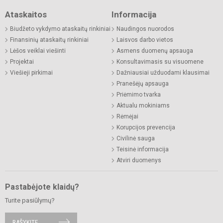
Ataskaitos
Informacija
Biudžeto vykdymo ataskaitų rinkiniai
Naudingos nuorodos
Finansinių ataskaitų rinkiniai
Laisvos darbo vietos
Lėšos veiklai viešinti
Asmens duomenų apsauga
Projektai
Konsultavimasis su visuomene
Viešieji pirkimai
Dažniausiai užduodami klausimai
Pranešėjų apsauga
Priėmimo tvarka
Aktualu mokiniams
Rėmėjai
Korupcijos prevencija
Civilinė sauga
Teisinė informacija
Atviri duomenys
Pastabėjote klaidų?
Turite pasiūlymų?
RAŠYKITE