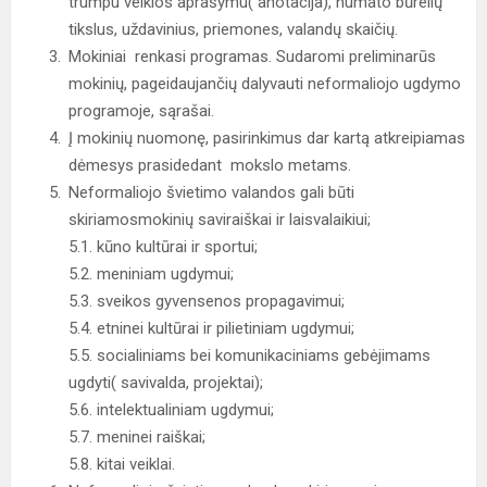
trumpu veiklos aprašymu( anotacija), numato būrelių
tikslus, uždavinius, priemones, valandų skaičių.
Mokiniai renkasi programas. Sudaromi preliminarūs
mokinių, pageidaujančių dalyvauti neformaliojo ugdymo
programoje, sąrašai.
Į mokinių nuomonę, pasirinkimus dar kartą atkreipiamas
dėmesys prasidedant mokslo metams.
Neformaliojo švietimo valandos gali būti
skiriamosmokinių saviraiškai ir laisvalaikiui;
5.1. kūno kultūrai ir sportui;
5.2. meniniam ugdymui;
5.3. sveikos gyvensenos propagavimui;
5.4. etninei kultūrai ir pilietiniam ugdymui;
5.5. socialiniams bei komunikaciniams gebėjimams
ugdyti( savivalda, projektai);
5.6. intelektualiniam ugdymui;
5.7. meninei raiškai;
5.8. kitai veiklai.