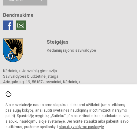
Bendraukime
Steigėjas
Kėdainių rajono savivaldybė
Kėdainių r. Josvainių gimnazija
Savivaldybės biudžetinė įstaiga
Ariogalos g. 19, 58187 Josvainiai, Kėdainių r.
Tel.
0 347 73274
El. p.
mokykla@josvainiugimnazija.lt
Duomenys kaupiami ir saugomi
Juridinių asmenų registre
Šioje svetainėje naudojame slapukus siekdami užtikrinti jums teikiamų
Įmonės kodas 191018728
paslaugų kokybę, analizuoti svetainės naudojimą ir optimizuoti naršymo
patirtį. Spustelėję mygtuką „Sutinku“, jūs patvirtinate, kad sutinkate su visų
slapukų naudojimu šioje svetainėje. Jei norite atšaukti arba pakeisti savo
sutikimus, prašome apsilankyti
slapukų valdymo puslapyje
.
© 2020. Kėdainių r. Josvainių gimnazija. Visos teisės saugomos.