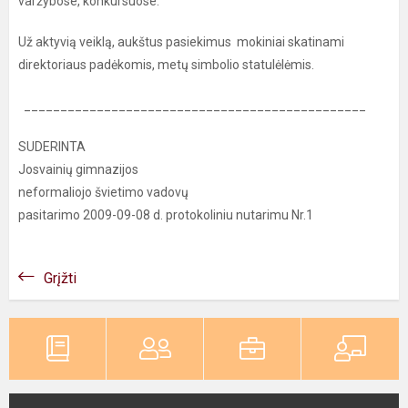
varžybose, konkursuose.
Už aktyvią veiklą, aukštus pasiekimus mokiniai skatinami
direktoriaus padėkomis, metų simbolio statulėlėmis.
_______________________________________________
SUDERINTA
Josvainių gimnazijos
neformaliojo švietimo vadovų
pasitarimo 2009-09-08 d. protokoliniu nutarimu Nr.1
Grįžti