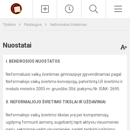
Paieška
Men
Titulinis
Paslaugos
Neformalus švietimas
Nuostatai
I. BENDROSIOS NUOSTATOS
Neformalusis vaikų švietimas gimnazijoje įgyvendinamas pagal
Neformaliojo vaikų švietimo koncepciją, patvirtintą LR švietimo ir
mokslo ministro 2005 m. gruodžio 30d. įsakymu Nr. ISAK- 2695.
II. NEFORMALIOJO ŠVIETIMO TIKSLAI IR UŽDAVINIAI
Neformaliojo vaikų švietimo tikslas yra per kompetencijų
ugdymą formuoti asmenį, sugebantį tapti aktyviu visuomenės
nariu, sėkmingai veikti visuomenėje, padėti tenkinti pažinimo,