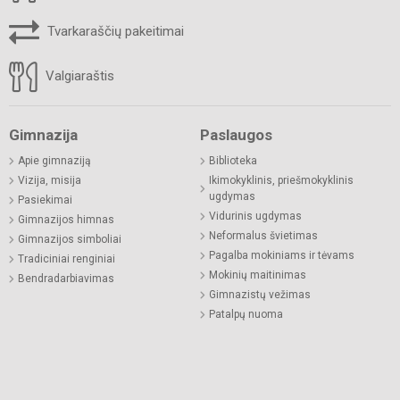
Tvarkaraščių pakeitimai
Valgiaraštis
Gimnazija
Paslaugos
Apie gimnaziją
Biblioteka
Vizija, misija
Ikimokyklinis, priešmokyklinis
ugdymas
Pasiekimai
Vidurinis ugdymas
Gimnazijos himnas
Neformalus švietimas
Gimnazijos simboliai
Pagalba mokiniams ir tėvams
Tradiciniai renginiai
Mokinių maitinimas
Bendradarbiavimas
Gimnazistų vežimas
Patalpų nuoma