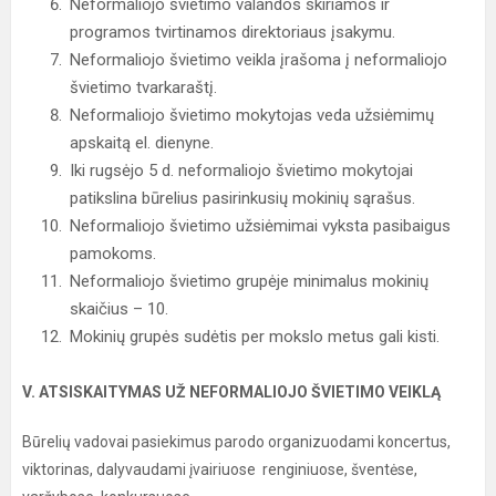
Neformaliojo švietimo valandos skiriamos ir
programos tvirtinamos direktoriaus įsakymu.
Neformaliojo švietimo veikla įrašoma į neformaliojo
švietimo tvarkaraštį.
Neformaliojo švietimo mokytojas veda užsiėmimų
apskaitą el. dienyne.
Iki rugsėjo 5 d. neformaliojo švietimo mokytojai
patikslina būrelius pasirinkusių mokinių sąrašus.
Neformaliojo švietimo užsiėmimai vyksta pasibaigus
pamokoms.
Neformaliojo švietimo grupėje minimalus mokinių
skaičius – 10.
Mokinių grupės sudėtis per mokslo metus gali kisti.
V. ATSISKAITYMAS UŽ NEFORMALIOJO ŠVIETIMO VEIKLĄ
Būrelių vadovai pasiekimus parodo organizuodami koncertus,
viktorinas, dalyvaudami įvairiuose renginiuose, šventėse,