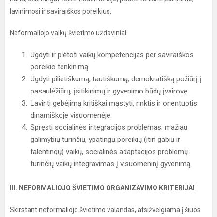
lavinimosi ir saviraiškos poreikius.
Neformaliojo vaikų švietimo uždaviniai:
Ugdyti ir plėtoti vaikų kompetencijas per saviraiškos
poreikio tenkinimą.
Ugdyti pilietiškumą, tautiškumą, demokratišką požiūrį į
pasaulėžiūrų, įsitikinimų ir gyvenimo būdų įvairovę.
Lavinti gebėjimą kritiškai mąstyti, rinktis ir orientuotis
dinamiškoje visuomenėje.
Spręsti socialinės integracijos problemas: mažiau
galimybių turinčių, ypatingų poreikių (itin gabių ir
talentingų) vaikų, socialinės adaptacijos problemų
turinčių vaikų integravimas į visuomeninį gyvenimą.
III. NEFORMALIOJO ŠVIETIMO ORGANIZAVIMO KRITERIJAI
Skirstant neformaliojo švietimo valandas, atsižvelgiama į šiuos