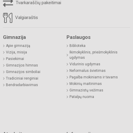
Tvarkaraščių pakeitimai
Valgiaraštis
Gimnazija
Paslaugos
Apie gimnaziją
Biblioteka
Vizija, misija
Ikimokyklinis, priešmokyklinis
ugdymas
Pasiekimai
Vidurinis ugdymas
Gimnazijos himnas
Neformalus švietimas
Gimnazijos simboliai
Pagalba mokiniams ir tėvams
Tradiciniai renginiai
Mokinių maitinimas
Bendradarbiavimas
Gimnazistų vežimas
Patalpų nuoma