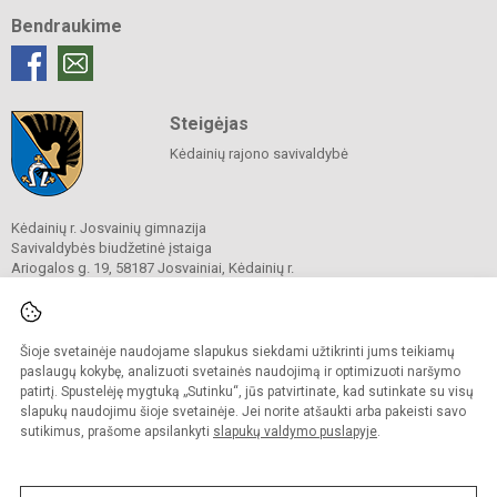
Bendraukime
Steigėjas
Kėdainių rajono savivaldybė
Kėdainių r. Josvainių gimnazija
Savivaldybės biudžetinė įstaiga
Ariogalos g. 19, 58187 Josvainiai, Kėdainių r.
Tel.
0 347 73274
El. p.
mokykla@josvainiugimnazija.lt
Duomenys kaupiami ir saugomi
Juridinių asmenų registre
Šioje svetainėje naudojame slapukus siekdami užtikrinti jums teikiamų
Įmonės kodas 191018728
paslaugų kokybę, analizuoti svetainės naudojimą ir optimizuoti naršymo
patirtį. Spustelėję mygtuką „Sutinku“, jūs patvirtinate, kad sutinkate su visų
slapukų naudojimu šioje svetainėje. Jei norite atšaukti arba pakeisti savo
sutikimus, prašome apsilankyti
slapukų valdymo puslapyje
.
© 2020. Kėdainių r. Josvainių gimnazija. Visos teisės saugomos.
Kopijuoti turinį be raštiško gimnazijos sutikimo griežtai draudžiama.