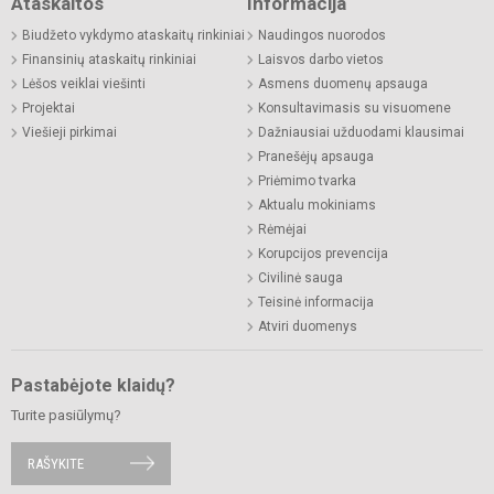
Ataskaitos
Informacija
Biudžeto vykdymo ataskaitų rinkiniai
Naudingos nuorodos
Finansinių ataskaitų rinkiniai
Laisvos darbo vietos
Lėšos veiklai viešinti
Asmens duomenų apsauga
Projektai
Konsultavimasis su visuomene
Viešieji pirkimai
Dažniausiai užduodami klausimai
Pranešėjų apsauga
Priėmimo tvarka
Aktualu mokiniams
Rėmėjai
Korupcijos prevencija
Civilinė sauga
Teisinė informacija
Atviri duomenys
Pastabėjote klaidų?
Turite pasiūlymų?
RAŠYKITE