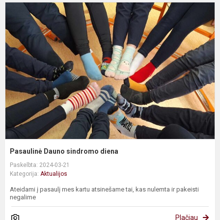
P
D
s
d
Pasaulinė Dauno sindromo diena
Paskelbta: 2024-03-21
Kategorija:
Aktualijos
Ateidami į pasaulį mes kartu atsinešame tai, kas nulemta ir pakeisti
negalime
Plačiau