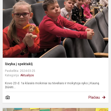
s
Išvyka į spektaklį
Paskelbta: 2024-03-25
Kategorija:
Aktualijos
Kovo 23 d. 1a klasės mokiniai su tėveliais ir mokytoja vyko į Kauną
žiūrėti...
Plačiau
K