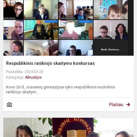
Respublikinis raiškiojo skaitymo konkursas
Paskelbta: 2024-03-26
Kategorija:
Aktualijos
Kovo 26 d. Josvainių gimnazijoje vyko respublikinis nuotolinis
raiškiojo skaitym...
Plačiau
A
ir
p