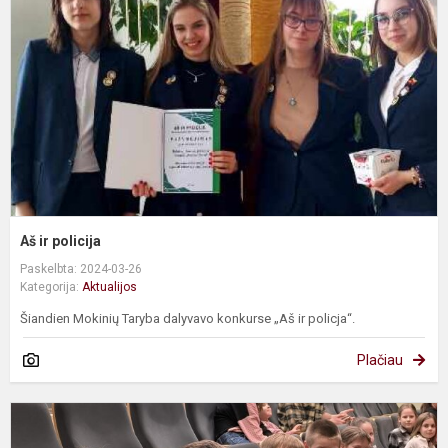
Aš ir policija
Paskelbta: 2024-03-26
Kategorija:
Aktualijos
Šiandien Mokinių Taryba dalyvavo konkurse „Aš ir policja“.
Plačiau
I
į