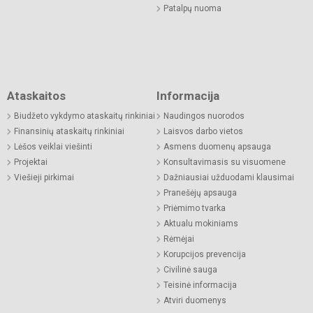
Patalpų nuoma
Ataskaitos
Informacija
Biudžeto vykdymo ataskaitų rinkiniai
Naudingos nuorodos
Finansinių ataskaitų rinkiniai
Laisvos darbo vietos
Lėšos veiklai viešinti
Asmens duomenų apsauga
Projektai
Konsultavimasis su visuomene
Viešieji pirkimai
Dažniausiai užduodami klausimai
Pranešėjų apsauga
Priėmimo tvarka
Aktualu mokiniams
Rėmėjai
Korupcijos prevencija
Civilinė sauga
Teisinė informacija
Atviri duomenys