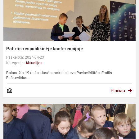
Patirtis respublikinėje konferencijoje
Paskelbta: 2024-04-23
Kategorija:
Aktualijos
Balandžio 19 d. 1a klasės mokiniai Ieva Pavlavičiūtė ir Emilis
Paškevičius...
Plačiau
G
e
s