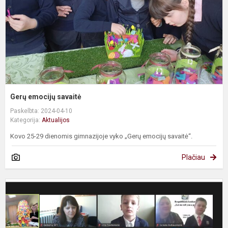
Gerų emocijų savaitė
Paskelbta: 2024-04-10
Kategorija:
Aktualijos
Kovo 25-29 dienomis gimnazijoje vyko „Gerų emocijų savaitė“.
Plačiau
R
r
s
k