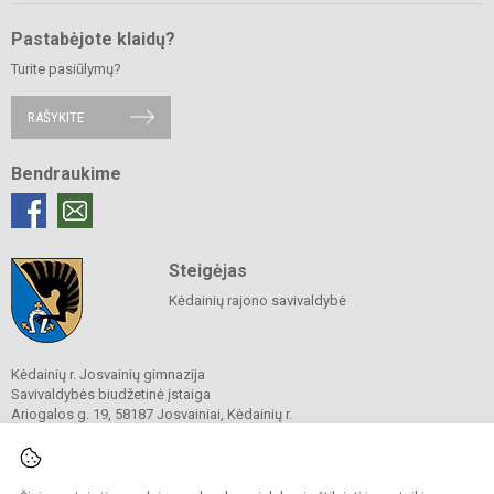
Pastabėjote klaidų?
Turite pasiūlymų?
RAŠYKITE
Bendraukime
Steigėjas
Kėdainių rajono savivaldybė
Kėdainių r. Josvainių gimnazija
Savivaldybės biudžetinė įstaiga
Ariogalos g. 19, 58187 Josvainiai, Kėdainių r.
Tel.
0 347 73274
El. p.
mokykla@josvainiugimnazija.lt
Duomenys kaupiami ir saugomi
Juridinių asmenų registre