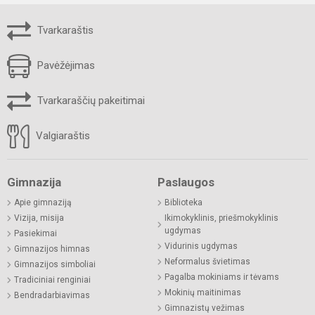
Tvarkaraštis
Pavėžėjimas
Tvarkaraščių pakeitimai
Valgiaraštis
Gimnazija
Paslaugos
Apie gimnaziją
Biblioteka
Vizija, misija
Ikimokyklinis, priešmokyklinis
ugdymas
Pasiekimai
Vidurinis ugdymas
Gimnazijos himnas
Neformalus švietimas
Gimnazijos simboliai
Pagalba mokiniams ir tėvams
Tradiciniai renginiai
Mokinių maitinimas
Bendradarbiavimas
Gimnazistų vežimas