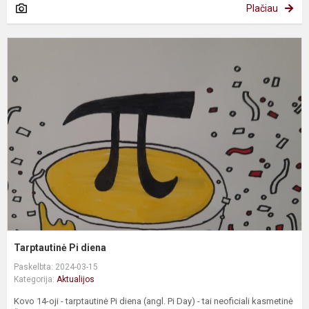
Plačiau
T
P
d
Tarptautinė Pi diena
Paskelbta: 2024-03-15
Kategorija:
Aktualijos
Kovo 14-oji - tarptautinė Pi diena (angl. Pi Day) - tai neoficiali kasmetinė