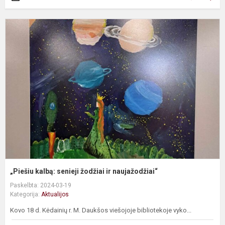
„
k
s
ž
ir
n
„Piešiu kalbą: senieji žodžiai ir naujažodžiai“
Paskelbta: 2024-03-19
Kategorija:
Aktualijos
Kovo 18 d. Kėdainių r. M. Daukšos viešojoje bibliotekoje vyko...