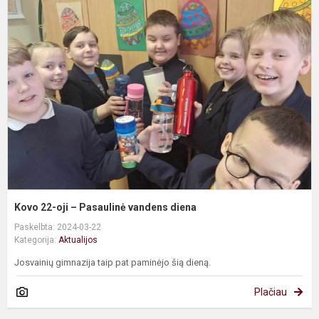
2
oj
–
P
v
d
Kovo 22-oji – Pasaulinė vandens diena
Paskelbta: 2024-03-22
Kategorija:
Aktualijos
Josvainių gimnazija taip pat paminėjo šią dieną.
Plačiau