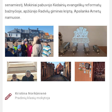
senamiestį. Mokiniai pabuvojo Kėdainių evangelikų reformatų
bažnyčioje, apžiūrėjo Radvilų giminės kriptą. Apsilankė Arnetų
namuose.
Kristina Norkūnienė
Pradinių klasių mokytoja