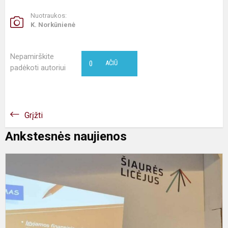
Nuotraukos:
K. Norkūnienė
Nepamirškite
0
AČIŪ
padėkoti autoriui
Grįžti
Ankstesnės naujienos
P
r
k