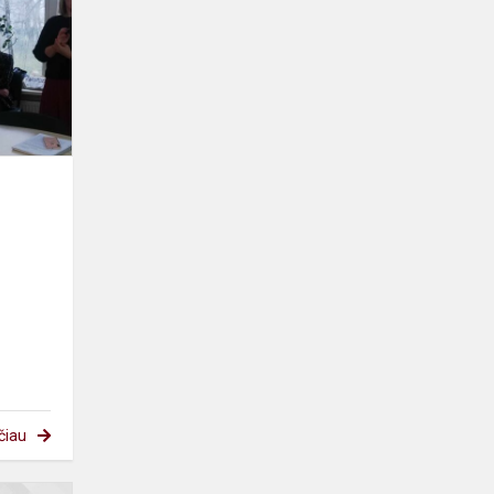
turinio
įgyvendinimas
Kėdainių
r.
Josvain...
o
.
čiau
Anglų