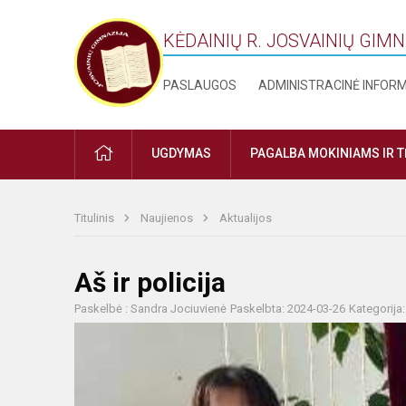
KĖDAINIŲ R. JOSVAINIŲ GIM
PASLAUGOS
ADMINISTRACINĖ INFOR
PRADŽIA
UGDYMAS
PAGALBA MOKINIAMS IR 
Titulinis
Naujienos
Aktualijos
Aš ir policija
Paskelbė : Sandra Jociuvienė
Paskelbta: 2024-03-26
Kategorija