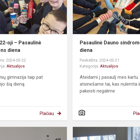
–
Pasaulinė
vandens
diena
22-oji – Pasaulinė
Pasaulinė Dauno sindrom
ns diena
diena
ta: 2024-03-22
Paskelbta: 2024-03-21
ija:
Aktualijos
Kategorija:
Aktualijos
nių gimnazija taip pat
Ateidami į pasaulį mes kartu
jo šią dieną.
atsinešame tai, kas nulemta i
pakeisti negalime
Plačiau
Pla
Tarptautinė
Pi