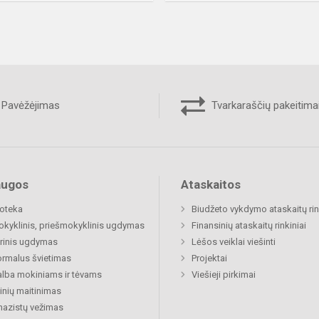
Pavėžėjimas
Tvarkaraščių pakeitima
augos
Ataskaitos
ioteka
Biudžeto vykdymo ataskaitų rin
okyklinis, priešmokyklinis ugdymas
Finansinių ataskaitų rinkiniai
rinis ugdymas
Lėšos veiklai viešinti
rmalus švietimas
Projektai
lba mokiniams ir tėvams
Viešieji pirkimai
nių maitinimas
azistų vežimas