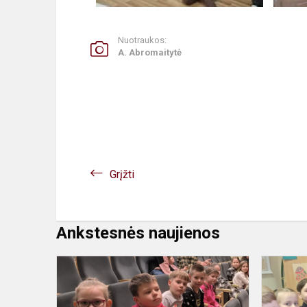
Nuotraukos:
A. Abromaitytė
Grįžti
Ankstesnės naujienos
Išvyka
į
spektaklį