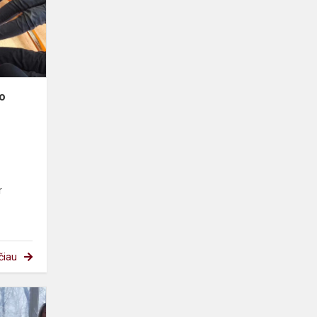
diena
o
r
čiau
Atnaujinto
ugdymo