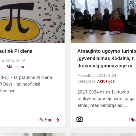
diena
“
autinė Pi diena
Atnaujinto ugdymo turini
įgyvendinimas Kėdainių r.
ta: 2024-03-15
Josvainių gimnazijoje m..
ija:
Aktualijos
Paskelbta: 2024-03-04
4-oji - tarptautinė Pi diena
Kategorija:
Aktualijos
Pi Day) - tai neoficiali
inė šve...
2023-2024 m. m. Lietuvos
mokyklos pradėjo dirbti pagal
atnaujintas bendrąsias......
Plačiau
Pla
Konferencija