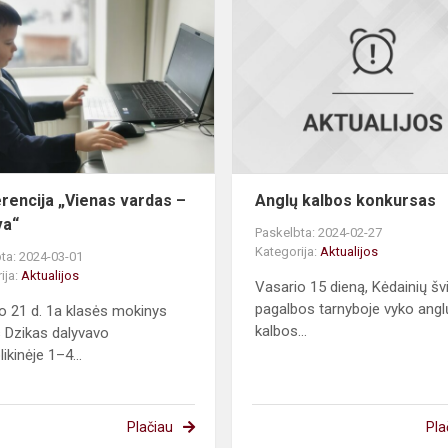
„Vienas
vardas
–
Lietuva“
rencija „Vienas vardas –
Anglų kalbos konkursas
va“
Paskelbta: 2024-02-27
Kategorija:
Aktualijos
ta: 2024-03-01
ija:
Aktualijos
Vasario 15 dieną, Kėdainių šv
pagalbos tarnyboje vyko angl
o 21 d. 1a klasės mokinys
kalbos...
s Dzikas dalyvavo
ikinėje 1–4...
Plačiau
Pla