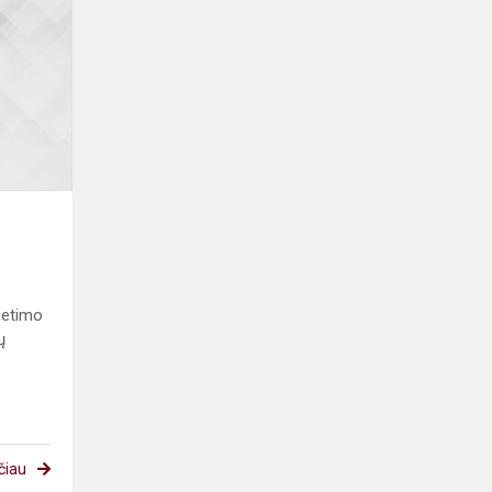
kalbos
konkursas
ietimo
ų
čiau