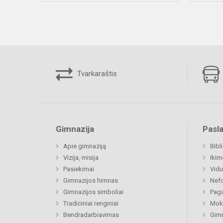
Tvarkaraštis
Gimnazija
Pasl
Apie gimnaziją
Bibl
Vizija, misija
Ikim
Pasiekimai
Vidu
Gimnazijos himnas
Nefo
Gimnazijos simboliai
Paga
Tradiciniai renginiai
Moki
Bendradarbiavimas
Gimn