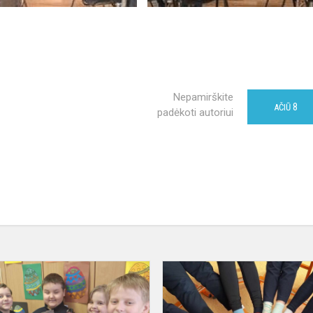
Nepamirškite
8
AČIŪ
padėkoti autoriui
Kovo
22-
oji