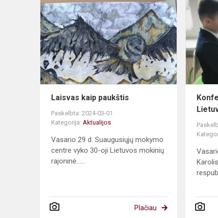
kaip
paukštis
Laisvas kaip paukštis
Konfe
Lietu
Paskelbta: 2024-03-01
Kategorija:
Aktualijos
Paskelb
Kategor
Vasario 29 d. Suaugusiųjų mokymo
centre vyko 30-oji Lietuvos mokinių
Vasari
rajoninė......
Karoli
respubl
Plačiau