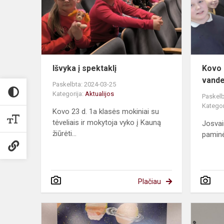
Išvyka į spektaklį
Kovo 
vande
Paskelbta: 2024-03-25
Kategorija:
Aktualijos
Paskelb
Kategor
Kovo 23 d. 1a klasės mokiniai su
tėveliais ir mokytoja vyko į Kauną
Josvai
žiūrėti...
paminė
Plačiau
„Piešiu
kalbą: