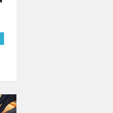
Pasaulinė
Dauno
sindromo