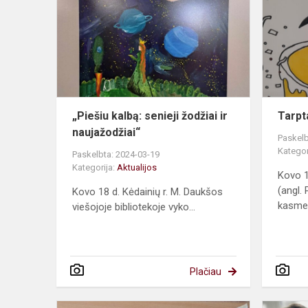
senieji
žodžiai
ir
naujažodžiai
„Piešiu kalbą: senieji žodžiai ir
Tarpt
naujažodžiai“
Paskelb
Kategor
Paskelbta: 2024-03-19
Kategorija:
Aktualijos
Kovo 1
(angl. 
Kovo 18 d. Kėdainių r. M. Daukšos
kasmet
viešojoje bibliotekoje vyko...
Plačiau
Laisvas