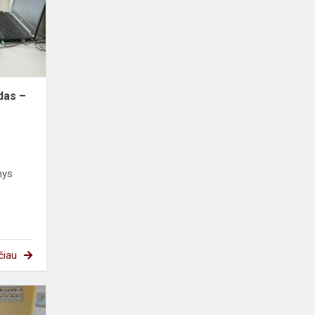
–
Lietuva“
das –
nys
čiau
Pradinukai
mokėsi