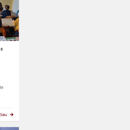
sveikos
gyvensenos
os
te
čiau
Kalėdinės