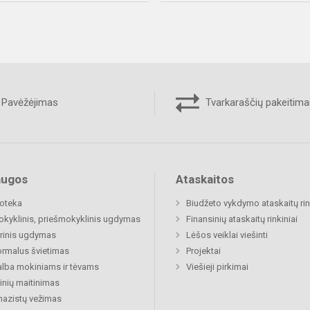
Pavėžėjimas
Tvarkaraščių pakeitima
augos
Ataskaitos
ioteka
Biudžeto vykdymo ataskaitų rin
okyklinis, priešmokyklinis ugdymas
Finansinių ataskaitų rinkiniai
rinis ugdymas
Lėšos veiklai viešinti
rmalus švietimas
Projektai
lba mokiniams ir tėvams
Viešieji pirkimai
nių maitinimas
azistų vežimas