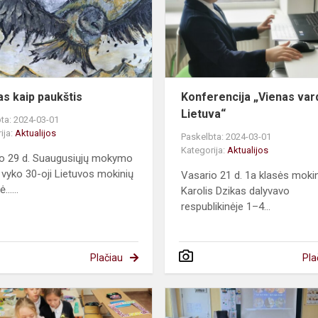
mas
as kaip paukštis
Konferencija „Vienas var
Lietuva“
ta: 2024-03-01
ija:
Aktualijos
Paskelbta: 2024-03-01
Kategorija:
Aktualijos
o 29 d. Suaugusiųjų mokymo
 vyko 30-oji Lietuvos mokinių
Vasario 21 d. 1a klasės moki
......
Karolis Dzikas dalyvavo
respublikinėje 1–4...
Plačiau
Pla
Šimtas
dienų,