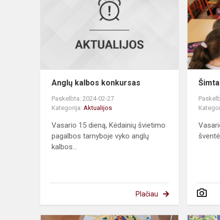
konkursas
Anglų kalbos konkursas
Šimta
Paskelbta: 2024-02-27
Paskelb
Kategorija:
Aktualijos
Kategor
Vasario 15 dieną, Kėdainių švietimo
Vasari
pagalbos tarnyboje vyko anglų
šventė
kalbos...
Plačiau
Makaronų