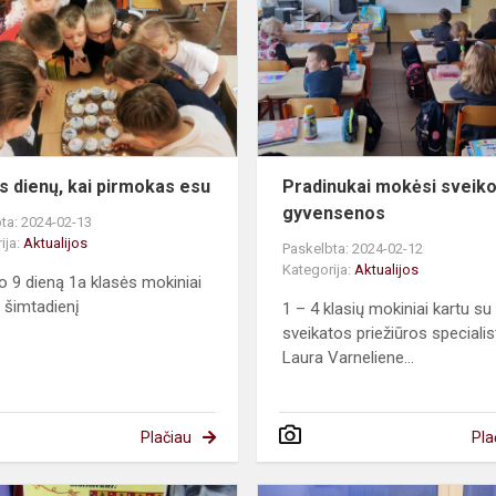
kai
pirmokas
esu
s dienų, kai pirmokas esu
Pradinukai mokėsi sveik
gyvensenos
ta: 2024-02-13
ija:
Aktualijos
Paskelbta: 2024-02-12
Kategorija:
Aktualijos
o 9 dieną 1a klasės mokiniai
 šimtadienį
1 – 4 klasių mokiniai kartu su
sveikatos priežiūros specialis
Laura Varneliene...
Plačiau
Pla
Knygų