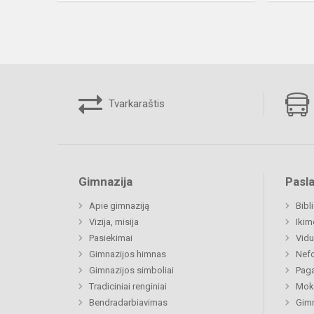
Tvarkaraštis
Gimnazija
Pasl
Apie gimnaziją
Bibl
Vizija, misija
Ikim
Pasiekimai
Vidu
Gimnazijos himnas
Nefo
Gimnazijos simboliai
Paga
Tradiciniai renginiai
Moki
Bendradarbiavimas
Gimn