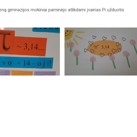
eną gimnazijos mokiniai paminėjo atlikdami įvairias Pi užduotis