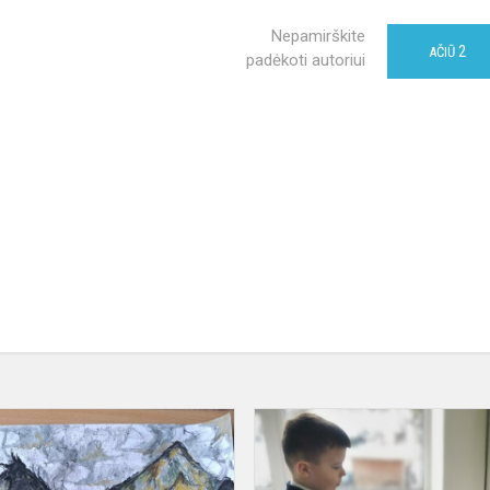
Nepamirškite
2
AČIŪ
padėkoti autoriui
Laisvas
kaip
paukštis