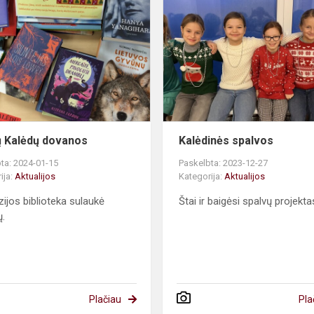
Kalėdų
dovanos
 Kalėdų dovanos
Kalėdinės spalvos
ta: 2024-01-15
Paskelbta: 2023-12-27
ija:
Aktualijos
Kategorija:
Aktualijos
ijos biblioteka sulaukė
Štai ir baigėsi spalvų projekta
.
Plačiau
Pla