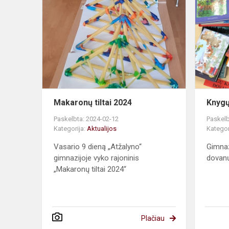
tiltai
2024
Makaronų tiltai 2024
Knygų
Paskelbta: 2024-02-12
Paskelb
Kategorija:
Aktualijos
Kategor
Vasario 9 dieną „Atžalyno“
Gimnaz
gimnazijoje vyko rajoninis
dovanų
„Makaronų tiltai 2024“
Plačiau