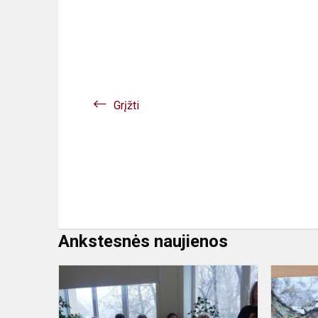
Grįžti
Ankstesnės naujienos
Atnaujinto
ugdymo
turinio