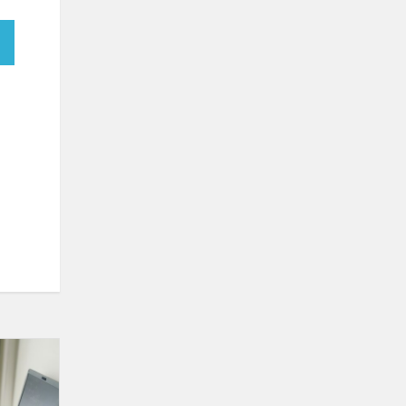
Konferencija
„Vienas
vardas