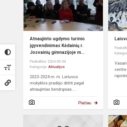
įgyvendini
Kėdainių
r.
Josvain...
Atnaujinto ugdymo turinio
Laisv
įgyvendinimas Kėdainių r.
Paskelb
Josvainių gimnazijoje m...
Kategor
Paskelbta: 2024-03-04
Vasari
Kategorija:
Aktualijos
centre
rajoninė
2023-2024 m. m. Lietuvos
mokyklos pradėjo dirbti pagal
atnaujintas bendrąsias......
Plačiau
Anglų
kalbos