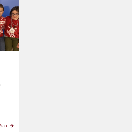
spalvos
s.
čiau