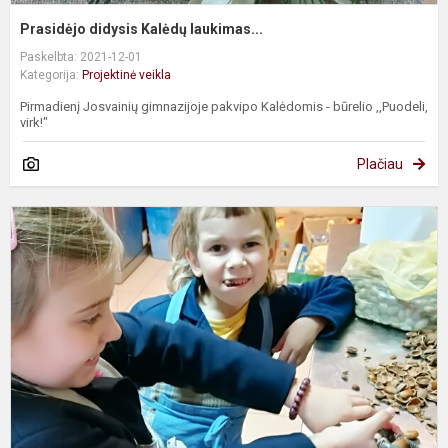
Prasidėjo didysis Kalėdų laukimas...
Paskelbta: 2021-12-01
Kategorija:
Projektinė veikla
Pirmadienį Josvainių gimnazijoje pakvipo Kalėdomis - būrelio ,,Puodeli,
virk!"
Plačiau
Į
p
,
m
l