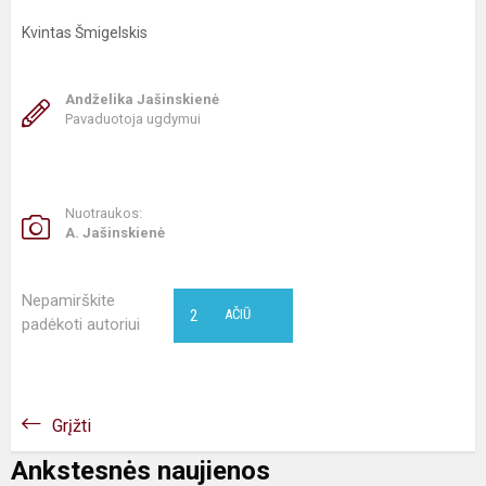
Kvintas Šmigelskis
Andželika Jašinskienė
Pavaduotoja ugdymui
Nuotraukos:
A. Jašinskienė
Nepamirškite
2
AČIŪ
padėkoti autoriui
Grįžti
Ankstesnės naujienos