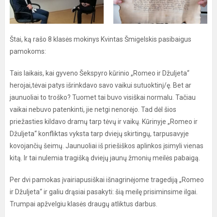
Štai, ką rašo 8 klasės mokinys Kvintas Šmigelskis pasibaigus
pamokoms:
Tais laikais, kai gyveno Šekspyro kūrinio „Romeo ir Džuljeta“
herojai,tėvai patys išrinkdavo savo vaikui sutuoktinį/ę. Bet ar
jaunuoliai to troško? Tuomet tai buvo visiškai normalu. Tačiau
vaikai nebuvo patenkinti, jie netgi nenorėjo. Tad dėl šios
priežasties kildavo dramų tarp tėvų ir vaikų. Kūrinyje „Romeo ir
Džuljeta“ konfliktas vyksta tarp dviejų skirtingų, tarpusavyje
kovojančių šeimų. Jaunuoliai iš priešiškos aplinkos įsimyli vienas
kitą. Ir tai nulemia tragišką dviejų jaunų žmonių meilės pabaigą.
Per dvi pamokas įvairiapusiškai išnagrinėjome tragediją „Romeo
ir Džuljeta“ ir galiu drąsiai pasakyti: šią meilę prisiminsime ilgai.
Trumpai apžvelgiu klasės draugų atliktus darbus.