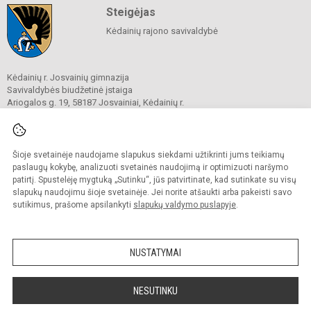
Steigėjas
Kėdainių rajono savivaldybė
Kėdainių r. Josvainių gimnazija
Savivaldybės biudžetinė įstaiga
Ariogalos g. 19, 58187 Josvainiai, Kėdainių r.
Tel.
0 347 73274
El. p.
mokykla@josvainiugimnazija.lt
Duomenys kaupiami ir saugomi
Juridinių asmenų registre
Šioje svetainėje naudojame slapukus siekdami užtikrinti jums teikiamų
Įmonės kodas 191018728
paslaugų kokybę, analizuoti svetainės naudojimą ir optimizuoti naršymo
patirtį. Spustelėję mygtuką „Sutinku“, jūs patvirtinate, kad sutinkate su visų
slapukų naudojimu šioje svetainėje. Jei norite atšaukti arba pakeisti savo
sutikimus, prašome apsilankyti
slapukų valdymo puslapyje
.
© 2020. Kėdainių r. Josvainių gimnazija. Visos teisės saugomos.
Kopijuoti turinį be raštiško gimnazijos sutikimo griežtai draudžiama.
NUSTATYMAI
Prieinamumo paraiška
Slapukų valdymas
Sumanus būdas atnaujinti
NESUTINKU
mokyklos interneto
svetainę