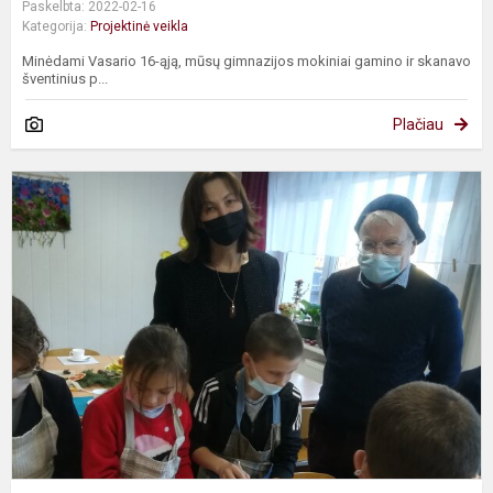
Paskelbta: 2022-02-16
Kategorija:
Projektinė veikla
Minėdami Vasario 16-ąją, mūsų gimnazijos mokiniai gamino ir skanavo
šventinius p...
Plačiau
P
,
m
li
s