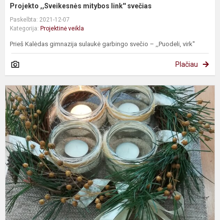
Projekto ,,Sveikesnės mitybos link'' svečias
Paskelbta: 2021-12-07
Kategorija:
Projektinė veikla
Prieš Kalėdas gimnazija sulaukė garbingo svečio – ,,Puodeli, virk''
Plačiau
P
d
K
l