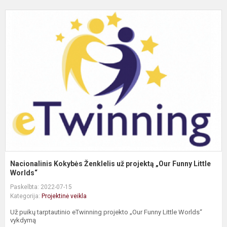
N
K
Ž
u
p
„
F
Li
Nacionalinis Kokybės Ženklelis už projektą „Our Funny Little
Worlds“
Paskelbta: 2022-07-15
Kategorija:
Projektinė veikla
Už puikų tarptautinio eTwinning projekto „Our Funny Little Worlds“
vykdymą