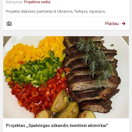
Kategorija:
Projektinė veikla
Projekte dalyvavo partneriai iš Ukrainos, Turkijos, Ispanijos...
Plačiau
P
,
u
š
a
Projektas ,,Spalvingas užkandis šventinei akimirkai”