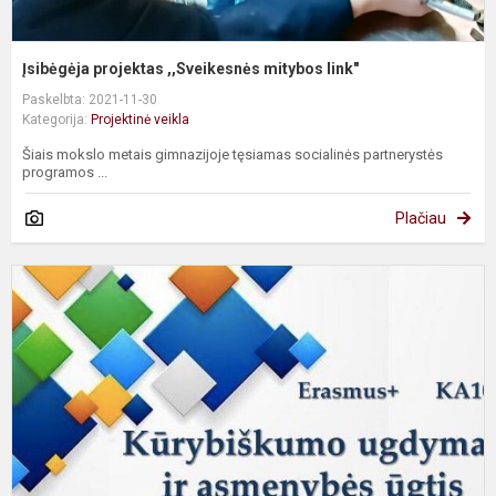
Įsibėgėja projektas ,,Sveikesnės mitybos link"
Paskelbta: 2021-11-30
Kategorija:
Projektinė veikla
Šiais mokslo metais gimnazijoje tęsiamas socialinės partnerystės
programos ...
Plačiau
B
E
p
„
u
ir
a