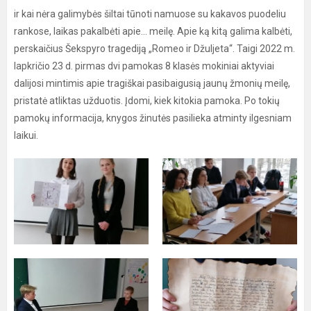
ir kai nėra galimybės šiltai tūnoti namuose su kakavos puodeliu
rankose, laikas pakalbėti apie... meilę. Apie ką kitą galima kalbėti,
perskaičius Šekspyro tragediją „Romeo ir Džuljeta“. Taigi 2022 m.
lapkričio 23 d. pirmas dvi pamokas 8 klasės mokiniai aktyviai
dalijosi mintimis apie tragiškai pasibaigusią jaunų žmonių meilę,
pristatė atliktas užduotis. Įdomi, kiek kitokia pamoka. Po tokių
pamokų informacija, knygos žinutės pasilieka atminty ilgesniam
laikui.