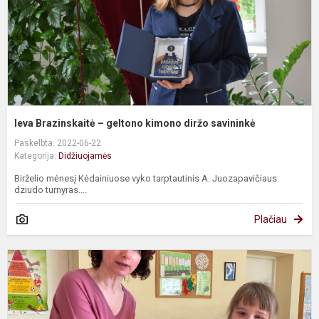
s
Ieva Brazinskaitė – geltono kimono diržo savininkė
Paskelbta: 2022-06-22
Kategorija:
Didžiuojamės
Birželio mėnesį Kėdainiuose vyko tarptautinis A. Juozapavičiaus
dziudo turnyras....
Plačiau
P
g
s