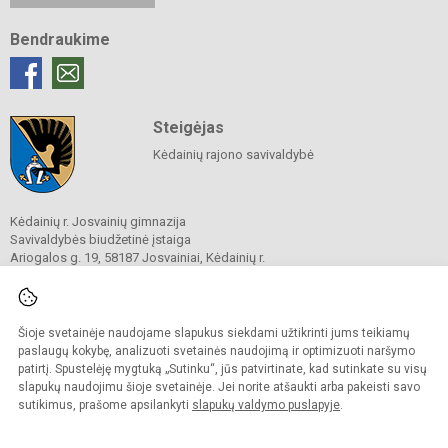
Bendraukime
Steigėjas
Kėdainių rajono savivaldybė
Kėdainių r. Josvainių gimnazija
Savivaldybės biudžetinė įstaiga
Ariogalos g. 19, 58187 Josvainiai, Kėdainių r.
Tel.
0 347 73274
El. p.
mokykla@josvainiugimnazija.lt
Duomenys kaupiami ir saugomi
Juridinių asmenų registre
Šioje svetainėje naudojame slapukus siekdami užtikrinti jums teikiamų
Įmonės kodas 191018728
paslaugų kokybę, analizuoti svetainės naudojimą ir optimizuoti naršymo
patirtį. Spustelėję mygtuką „Sutinku“, jūs patvirtinate, kad sutinkate su visų
slapukų naudojimu šioje svetainėje. Jei norite atšaukti arba pakeisti savo
sutikimus, prašome apsilankyti
slapukų valdymo puslapyje
.
© 2020. Kėdainių r. Josvainių gimnazija. Visos teisės saugomos.