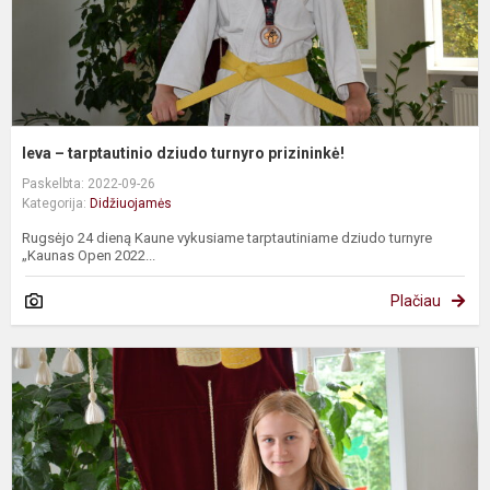
Ieva – tarptautinio dziudo turnyro prizininkė!
Paskelbta: 2022-09-26
Kategorija:
Didžiuojamės
Rugsėjo 24 dieną Kaune vykusiame tarptautiniame dziudo turnyre
„Kaunas Open 2022...
Plačiau
I
B
–
g
k
d