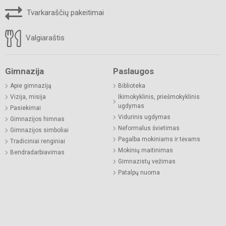
Tvarkaraščių pakeitimai
Valgiaraštis
Gimnazija
Paslaugos
Apie gimnaziją
Biblioteka
Vizija, misija
Ikimokyklinis, priešmokyklinis
ugdymas
Pasiekimai
Vidurinis ugdymas
Gimnazijos himnas
Neformalus švietimas
Gimnazijos simboliai
Pagalba mokiniams ir tėvams
Tradiciniai renginiai
Mokinių maitinimas
Bendradarbiavimas
Gimnazistų vežimas
Patalpų nuoma