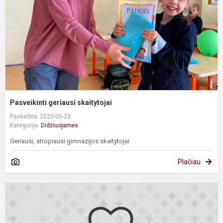
Pasveikinti geriausi skaitytojai
Paskelbta: 2022-05-23
Kategorija:
Didžiuojamės
Geriausi, stropiausi gimnazijos skaitytojai
Plačiau
M
o