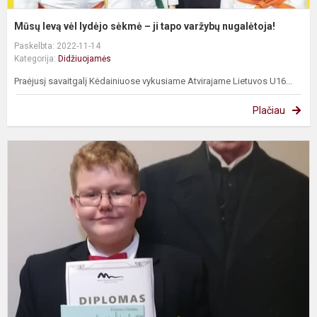
Mūsų Ievą vėl lydėjo sėkmė – ji tapo varžybų nugalėtoja!
Paskelbta: 2022-11-14
Kategorija:
Didžiuojamės
Praėjusį savaitgalį Kėdainiuose vykusiame Atvirajame Lietuvos U16...
Plačiau
N
S
-
R
m
k
l