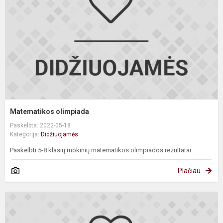
Matematikos olimpiada
Paskelbta: 2022-05-18
Kategorija:
Didžiuojamės
Paskelbti 5-8 klasių mokinių matematikos olimpiados rezultatai.
Plačiau
A
k
K