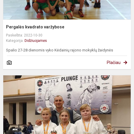
Pergalės kvadrato varžybose
Paskelbta: 2022-10-30
Kategorija:
Didžiuojamės
Spalio 27-28 dienomis vyko Kėdainių rajono mokyklų žaidynės
Plačiau
M
I
s