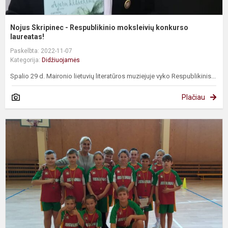
Nojus Skripinec - Respublikinio moksleivių konkurso
laureatas!
Paskelbta: 2022-11-07
Kategorija:
Didžiuojamės
Spalio 29 d. Maironio lietuvių literatūros muziejuje vyko Respublikinis...
Plačiau
P
k
v