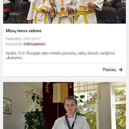
Mūsų Ievos sėkmė
Paskelbta: 2022-10-17
Kategorija:
Didžiuojamės
Spalio 15 d. Plungėje vyko miesto jaunučių, vaikų dziudo varžybos
„Auksinis...
Plačiau
I
–
t
d
t
p