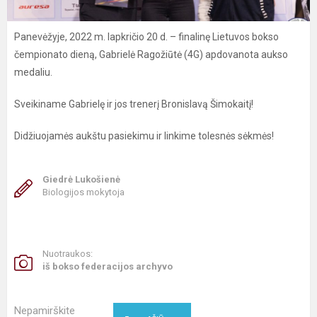
Panevėžyje, 2022 m. lapkričio 20 d. – finalinę Lietuvos bokso
čempionato dieną, Gabrielė Ragožiūtė (4G) apdovanota aukso
medaliu.
Sveikiname Gabrielę ir jos trenerį Bronislavą Šimokaitį!
Didžiuojamės aukštu pasiekimu ir linkime tolesnės sėkmės!
Giedrė Lukošienė
Biologijos mokytoja
Nuotraukos:
iš bokso federacijos archyvo
Nepamirškite