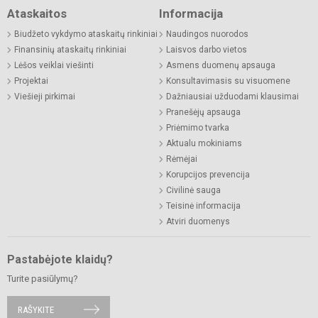
Ataskaitos
Informacija
Biudžeto vykdymo ataskaitų rinkiniai
Naudingos nuorodos
Finansinių ataskaitų rinkiniai
Laisvos darbo vietos
Lėšos veiklai viešinti
Asmens duomenų apsauga
Projektai
Konsultavimasis su visuomene
Viešieji pirkimai
Dažniausiai užduodami klausimai
Pranešėjų apsauga
Priėmimo tvarka
Aktualu mokiniams
Rėmėjai
Korupcijos prevencija
Civilinė sauga
Teisinė informacija
Atviri duomenys
Pastabėjote klaidų?
Turite pasiūlymų?
RAŠYKITE