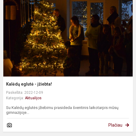
e
-
į
Kalėdų eglutė - įžiebta!
Paskelbta: 2022-12-09
Kategorija:
Aktualijos
Su Kalėdų eglutės įžiebimu prasideda šventinis laikotarpis mūsų
gimnazijoje...
Plačiau