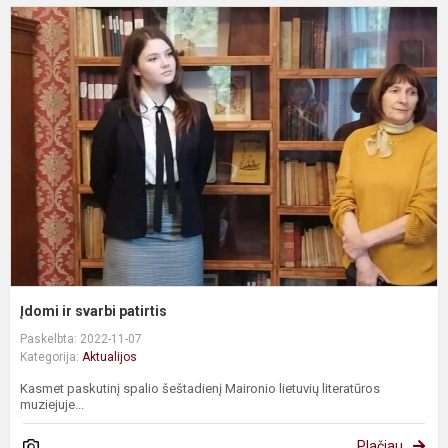
Į
ir
s
p
Įdomi ir svarbi patirtis
Paskelbta: 2022-11-07
Kategorija:
Aktualijos
Kasmet paskutinį spalio šeštadienį Maironio lietuvių literatūros
muziejuje...
Plačiau