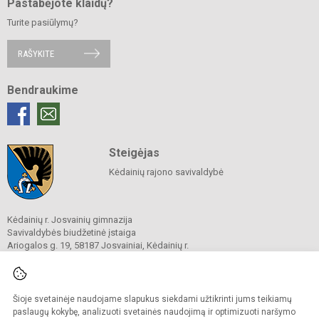
Pastabėjote klaidų?
Turite pasiūlymų?
RAŠYKITE
Bendraukime
Steigėjas
Kėdainių rajono savivaldybė
Kėdainių r. Josvainių gimnazija
Savivaldybės biudžetinė įstaiga
Ariogalos g. 19, 58187 Josvainiai, Kėdainių r.
Tel.
0 347 73274
El. p.
mokykla@josvainiugimnazija.lt
Duomenys kaupiami ir saugomi
Juridinių asmenų registre
Šioje svetainėje naudojame slapukus siekdami užtikrinti jums teikiamų
Įmonės kodas 191018728
paslaugų kokybę, analizuoti svetainės naudojimą ir optimizuoti naršymo