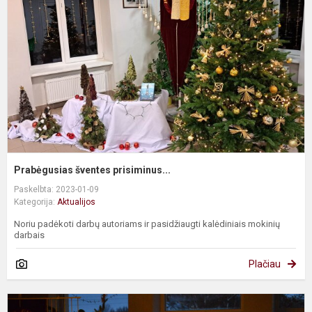
Prabėgusias šventes prisiminus...
Paskelbta: 2023-01-09
Kategorija:
Aktualijos
Noriu padėkoti darbų autoriams ir pasidžiaugti kalėdiniais mokinių
darbais
Plačiau
K