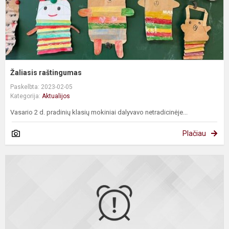
Žaliasis raštingumas
Paskelbta: 2023-02-05
Kategorija:
Aktualijos
Vasario 2 d. pradinių klasių mokiniai dalyvavo netradicinėje...
Plačiau
K
r
į
p
k