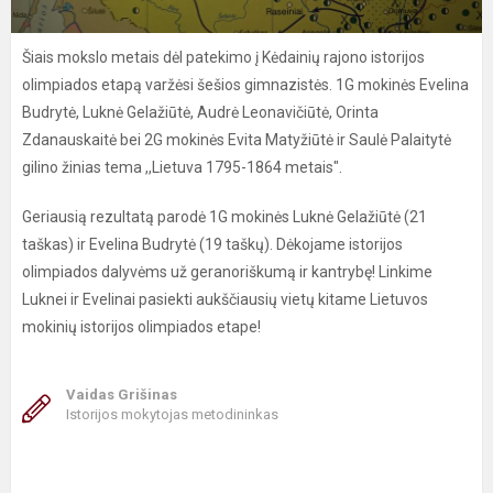
Šiais mokslo metais dėl patekimo į Kėdainių rajono istorijos
olimpiados etapą varžėsi šešios gimnazistės. 1G mokinės Evelina
Budrytė, Luknė Gelažiūtė, Audrė Leonavičiūtė, Orinta
Zdanauskaitė bei 2G mokinės Evita Matyžiūtė ir Saulė Palaitytė
gilino žinias tema ,,Lietuva 1795-1864 metais".
Geriausią rezultatą parodė 1G mokinės Luknė Gelažiūtė (21
taškas) ir Evelina Budrytė (19 taškų). Dėkojame istorijos
olimpiados dalyvėms už geranoriškumą ir kantrybę! Linkime
Luknei ir Evelinai pasiekti aukščiausių vietų kitame Lietuvos
mokinių istorijos olimpiados etape!
Vaidas Grišinas
Istorijos mokytojas metodininkas