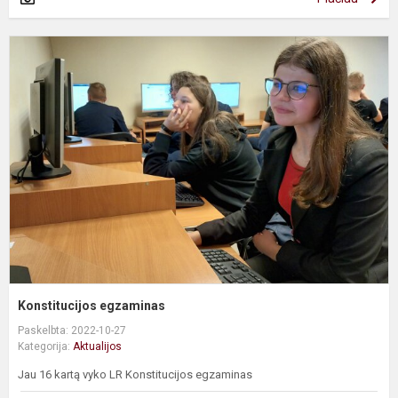
K
e
Konstitucijos egzaminas
Paskelbta: 2022-10-27
Kategorija:
Aktualijos
Jau 16 kartą vyko LR Konstitucijos egzaminas