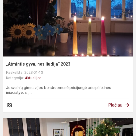
2
„Atmintis gyva, nes liudija“ 2023
Paskelbta: 2023-01-13
Kategorija:
Aktualijos
Josvainių gimnazijos bendruomenė prisijungė prie pilietinės
iniaciatyvos ,,...
Plačiau
P
š
p