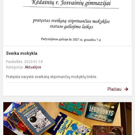
Sveika mokykla
Paskelbta: 2023-01-18
Kategorija:
Aktualijos
Pratęsta narystė sveikatą stiprinančių mokyklų tinkle.
Plačiau
K
K
d