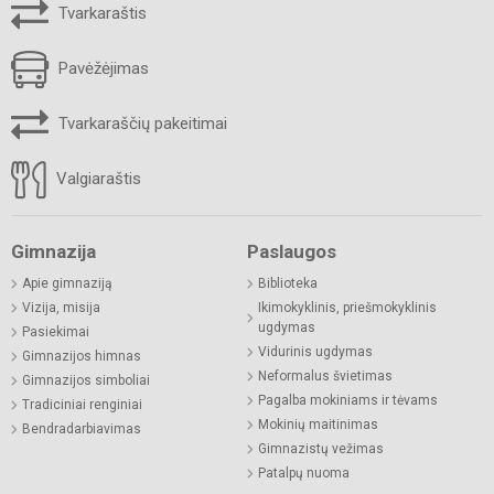
Tvarkaraštis
Pavėžėjimas
Tvarkaraščių pakeitimai
Valgiaraštis
Gimnazija
Paslaugos
Apie gimnaziją
Biblioteka
Vizija, misija
Ikimokyklinis, priešmokyklinis
ugdymas
Pasiekimai
Vidurinis ugdymas
Gimnazijos himnas
Neformalus švietimas
Gimnazijos simboliai
Pagalba mokiniams ir tėvams
Tradiciniai renginiai
Mokinių maitinimas
Bendradarbiavimas
Gimnazistų vežimas
Patalpų nuoma