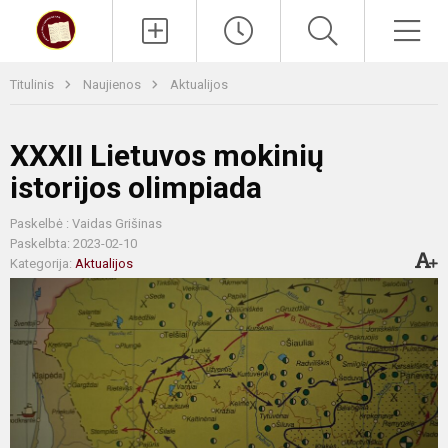
Paieška
Men
Titulinis
Naujienos
Aktualijos
XXXII Lietuvos mokinių
istorijos olimpiada
Paskelbė : Vaidas Grišinas
Paskelbta: 2023-02-10
Kategorija:
Aktualijos