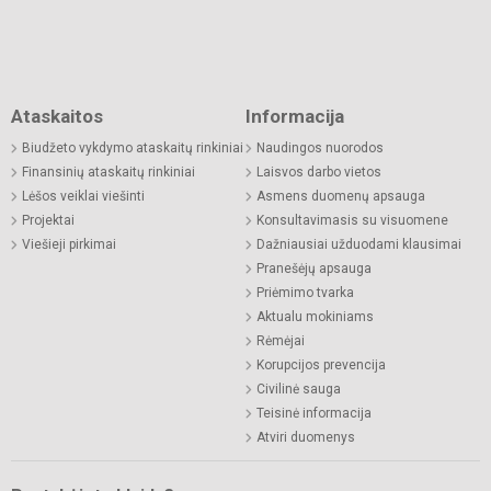
Ataskaitos
Informacija
Biudžeto vykdymo ataskaitų rinkiniai
Naudingos nuorodos
Finansinių ataskaitų rinkiniai
Laisvos darbo vietos
Lėšos veiklai viešinti
Asmens duomenų apsauga
Projektai
Konsultavimasis su visuomene
Viešieji pirkimai
Dažniausiai užduodami klausimai
Pranešėjų apsauga
Priėmimo tvarka
Aktualu mokiniams
Rėmėjai
Korupcijos prevencija
Civilinė sauga
Teisinė informacija
Atviri duomenys