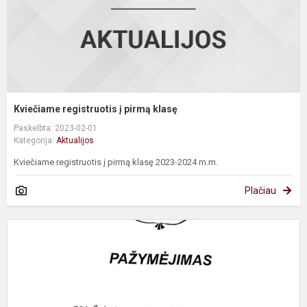
Kviečiame registruotis į pirmą klasę
Paskelbta: 2023-02-01
Kategorija:
Aktualijos
Kviečiame registruotis į pirmą klasę 2023-2024 m.m.
Plačiau
S
m