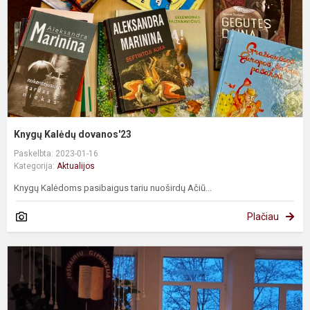
Knygų Kalėdų dovanos'23
Paskelbta: 2023-01-16
Kategorija:
Aktualijos
Knygų Kalėdoms pasibaigus tariu nuoširdų Ačiū...
Plačiau
„
g
n
li