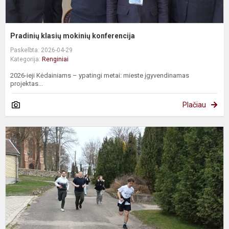
Pradinių klasių mokinių konferencija
Paskelbta: 2026-04-29
Kategorija:
Renginiai
2026-ieji Kėdainiams – ypatingi metai: mieste įgyvendinamas
projektas...
Plačiau
S
b