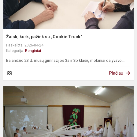
Žaisk, kurk, pažink su „Cookie Truck“
Paskelbta: 2026-04-24
Kategorija:
Renginiai
Balandžio 23 d. mūsų gimnazijos 3a ir 3b klasių mokiniai dalyvavo...
Plačiau
K
,
į
š
r
K
kr