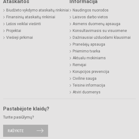
Ataskaitos
Informacija
Biudžeto vykdymo ataskaitų rinkiniai
Naudingos nuorodos
Finansinių ataskaitų rinkiniai
Laisvos darbo vietos
Lėšos veiklai viešinti
Asmens duomenų apsauga
Projektai
Konsultavimasis su visuomene
Viešieji pirkimai
Dažniausiai užduodami klausimai
Pranešėjų apsauga
Priėmimo tvarka
Aktualu mokiniams
Rėmėjai
Korupcijos prevencija
Civilinė sauga
Teisinė informacija
Atviri duomenys
Pastabėjote klaidų?
Turite pasiūlymų?
RAŠYKITE