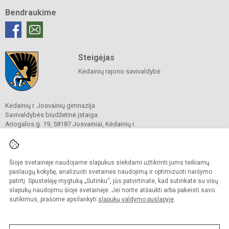
Bendraukime
Steigėjas
Kėdainių rajono savivaldybė
Kėdainių r. Josvainių gimnazija
Savivaldybės biudžetinė įstaiga
Ariogalos g. 19, 58187 Josvainiai, Kėdainių r.
Tel.
0 347 73274
El. p.
mokykla@josvainiugimnazija.lt
Duomenys kaupiami ir saugomi
Juridinių asmenų registre
Šioje svetainėje naudojame slapukus siekdami užtikrinti jums teikiamų
Įmonės kodas 191018728
paslaugų kokybę, analizuoti svetainės naudojimą ir optimizuoti naršymo
patirtį. Spustelėję mygtuką „Sutinku“, jūs patvirtinate, kad sutinkate su visų
slapukų naudojimu šioje svetainėje. Jei norite atšaukti arba pakeisti savo
sutikimus, prašome apsilankyti
slapukų valdymo puslapyje
.
© 2020. Kėdainių r. Josvainių gimnazija. Visos teisės saugomos.
Kopijuoti turinį be raštiško gimnazijos sutikimo griežtai draudžiama.