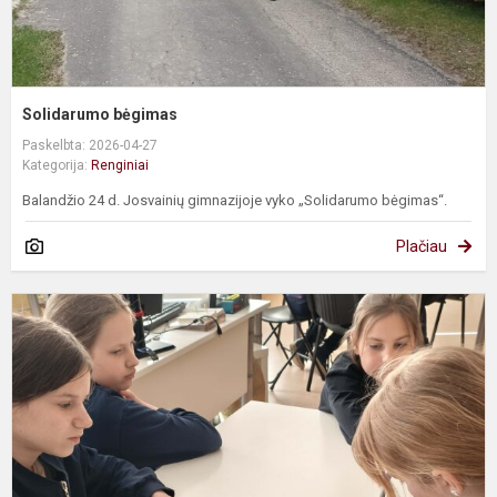
Solidarumo bėgimas
Paskelbta: 2026-04-27
Kategorija:
Renginiai
Balandžio 24 d. Josvainių gimnazijoje vyko „Solidarumo bėgimas“.
Plačiau
Ž
k
p
s
„
T