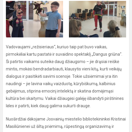
Vadovaujami „režisieriaus“, kuriuo taip pat buvo vaikas,
pirmokėliai kartu pastatė ir suvaidino spektaklį „Dangus griūna“.
Ši patirtis vaikams suteikė daug džiaugsmo – jie drąsiai reiškė
mintis, mokėsi bendradarbiauti, klausytis vieni kitų, kurti veikėjų
dialogus ir pasitikėti savimi scenoje. Tokie užsiėmimai yra itin
naudingi – jie lavina vaikų vaizduotę, kūrybiškumą, kalbinius
gebėjimus, stiprina emocinį intelektą ir skatina domėjimąsi
kultūra bei skaitymu. Vaikai džiaugėsi galėję išbandyti pirštinines
lėles ir patirti, kiek daug galima sukurti drauge.
Nuoširdžiai dėkojame Josvainių miestelio bibliotekininkei Kristinai
Masiliūnienei už šiltą priėmimą, rūpestingą organizavimą ir