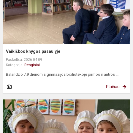
Vaikiškos knygos pasaulyje
Paskelbta: 2026-04-09
Kategorija:
Renginiai
Balandžio 7,9 dienomis gimnazijos bibliotekoje pirmos ir antros ...
Plačiau
P
m
l
š