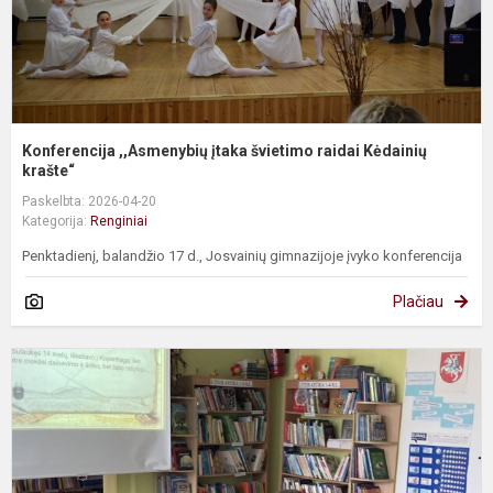
Konferencija ,,Asmenybių įtaka švietimo raidai Kėdainių
krašte“
Paskelbta: 2026-04-20
Kategorija:
Renginiai
Penktadienį, balandžio 17 d., Josvainių gimnazijoje įvyko konferencija
Plačiau
V
k
p