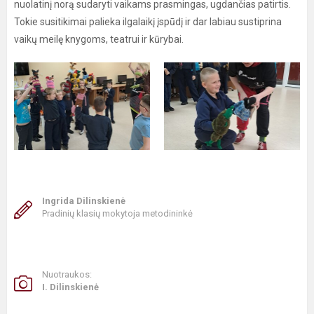
nuolatinį norą sudaryti vaikams prasmingas, ugdančias patirtis.
Tokie susitikimai palieka ilgalaikį įspūdį ir dar labiau sustiprina
vaikų meilę knygoms, teatrui ir kūrybai.
Ingrida Dilinskienė
Pradinių klasių mokytoja metodininkė
Nuotraukos:
I. Dilinskienė