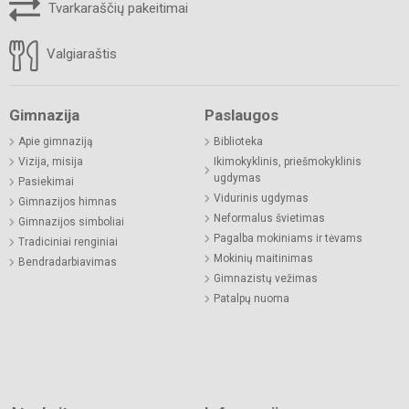
Tvarkaraščių pakeitimai
Valgiaraštis
Gimnazija
Paslaugos
Apie gimnaziją
Biblioteka
Vizija, misija
Ikimokyklinis, priešmokyklinis
ugdymas
Pasiekimai
Vidurinis ugdymas
Gimnazijos himnas
Neformalus švietimas
Gimnazijos simboliai
Pagalba mokiniams ir tėvams
Tradiciniai renginiai
Mokinių maitinimas
Bendradarbiavimas
Gimnazistų vežimas
Patalpų nuoma