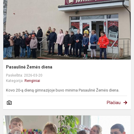
Pasaulinė Žemės diena
Paskelbta: 2026-03-20
Kategorija:
Renginiai
Kovo 20-ą dieną gimnazijoje buvo minima Pasaulinė Žemės diena.
Plačiau
P
v
d