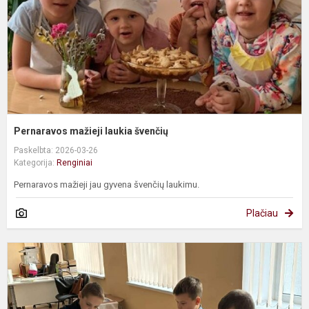
Pernaravos mažieji laukia švenčių
Paskelbta: 2026-03-26
Kategorija:
Renginiai
Pernaravos mažieji jau gyvena švenčių laukimu.
Plačiau
T
m
t
m