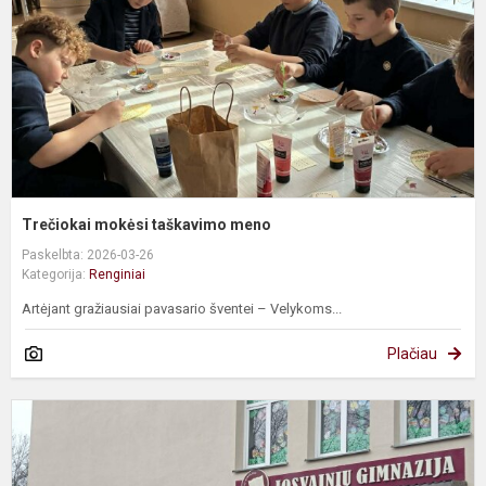
Trečiokai mokėsi taškavimo meno
Paskelbta: 2026-03-26
Kategorija:
Renginiai
Artėjant gražiausiai pavasario šventei – Velykoms...
Plačiau
P
Ž
d