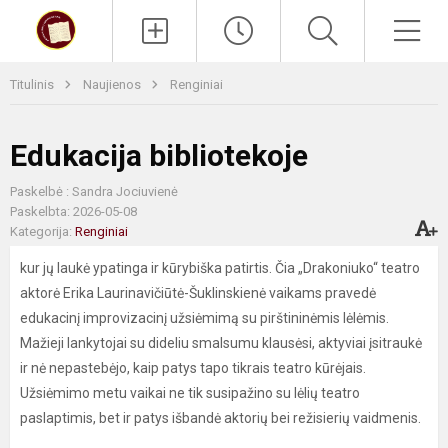
Paieška
Men
Titulinis
Naujienos
Renginiai
Edukacija bibliotekoje
Paskelbė : Sandra Jociuvienė
Paskelbta: 2026-05-08
Kategorija:
Renginiai
kur jų laukė ypatinga ir kūrybiška patirtis. Čia „Drakoniuko“ teatro
aktorė Erika Laurinavičiūtė-Šuklinskienė vaikams pravedė
edukacinį improvizacinį užsiėmimą su pirštininėmis lėlėmis.
Mažieji lankytojai su dideliu smalsumu klausėsi, aktyviai įsitraukė
ir nė nepastebėjo, kaip patys tapo tikrais teatro kūrėjais.
Užsiėmimo metu vaikai ne tik susipažino su lėlių teatro
paslaptimis, bet ir patys išbandė aktorių bei režisierių vaidmenis.