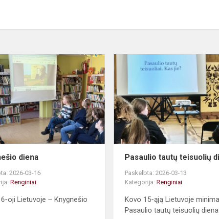
ės
Knygnešio
diena
ešio diena
Pasaulio tautų teisuolių d
ta: 2026-03-16
Paskelbta: 2026-03-13
ija:
Renginiai
Kategorija:
Renginiai
6-oji Lietuvoje – Knygnešio
Kovo 15-ąją Lietuvoje minim
Pasaulio tautų teisuolių diena