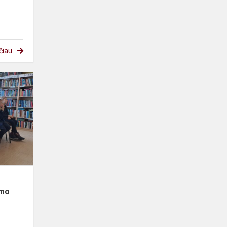
čiau
Pirmokai
minėjo
Lietuvos
Nepriklausomybės
atkūrimo
dieną
imo