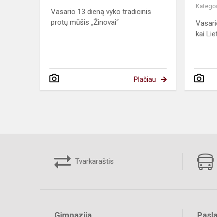
Kategor
Vasario 13 dieną vyko tradicinis
protų mūšis „Žinovai“
Vasari
kai Lie
Plačiau
Tvarkaraštis
Gimnazija
Pasl