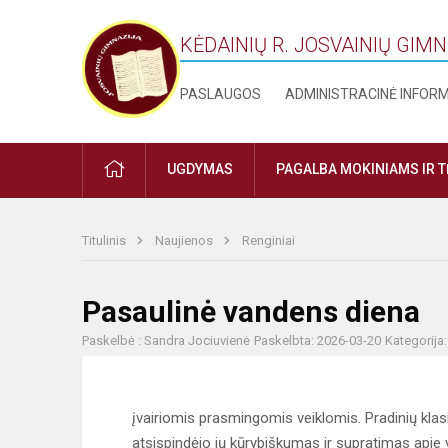
KĖDAINIŲ R. JOSVAINIŲ GIM
PASLAUGOS
ADMINISTRACINĖ INFOR
PRADŽIA
UGDYMAS
PAGALBA MOKINIAMS IR 
Titulinis
Naujienos
Renginiai
Pasaulinė vandens diena
Paskelbė : Sandra Jociuvienė
Paskelbta: 2026-03-20
Kategorija
įvairiomis prasmingomis veiklomis. Pradinių klas
atsispindėjo jų kūrybiškumas ir supratimas apie