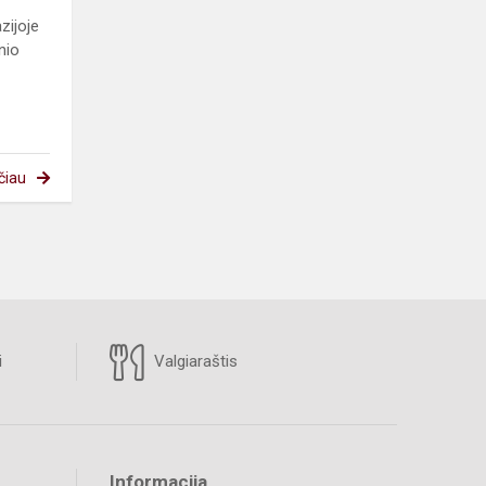
zijoje
nio
čiau
i
Valgiaraštis
Informacija