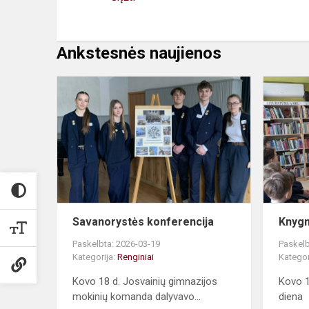
Ankstesnės naujienos
Savanoryst
konferencija
Savanorystės konferencija
Knygn
Paskelbta: 2026-03-19
Paskelb
Kategorija:
Renginiai
Kategor
Kovo 18 d. Josvainių gimnazijos
Kovo 1
mokinių komanda dalyvavo...
diena