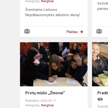
Kategorija:
Renginiai
trečiok
paminėj
Švenčiame Lietuvos
Nepriklausomybės atkūrimo dieną!
Plačiau
Protų
mūšis
„Žinovai“
Protų mūšis „Žinovai“
Pradi
ąją
Paskelbta: 2026-02-17
Kategorija:
Renginiai
Paskelb