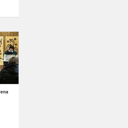
Pasaulio
tautų
teisuolių
diena
iena
a