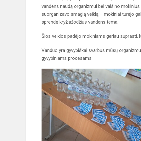
vandens naudą organizmui bei vaišino mokinius v
suorganizavo smagią veiklą – mokiniai turėjo gal
sprendė kryžiažodžius vandens tema.
Šios veiklos padėjo mokiniams geriau suprasti,
Vanduo yra gyvybiškai svarbus mūsų organizmui – 
gyvybiniams procesams.