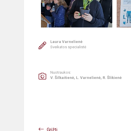
Laura Varnelienė
Sveikatos specialistė
Nuotraukos:
V. Šilkaitienė, L. Varnelienė, R. Šlikienė
Grįžti