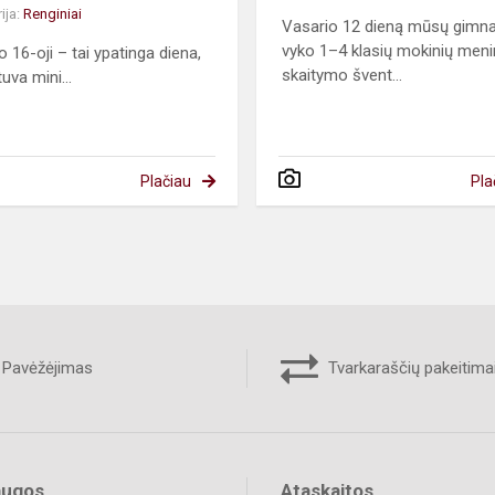
ija:
Renginiai
Vasario 12 dieną mūsų gimna
vyko 1–4 klasių mokinių meni
o 16-oji – tai ypatinga diena,
skaitymo švent...
tuva mini...
Plačiau
Pla
Pavėžėjimas
Tvarkaraščių pakeitima
augos
Ataskaitos