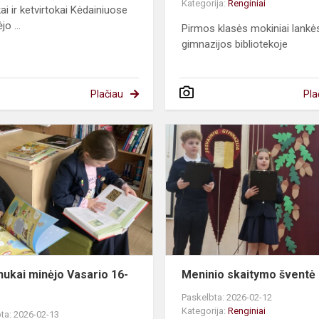
Kategorija:
Renginiai
ai ir ketvirtokai Kėdainiuose
o ...
Pirmos klasės mokiniai lankė
gimnazijos bibliotekoje
Plačiau
Pla
Pradinukai
minėjo
Vasario
16-
ąją
nukai minėjo Vasario 16-
Meninio skaitymo šventė
Paskelbta: 2026-02-12
Kategorija:
Renginiai
ta: 2026-02-13