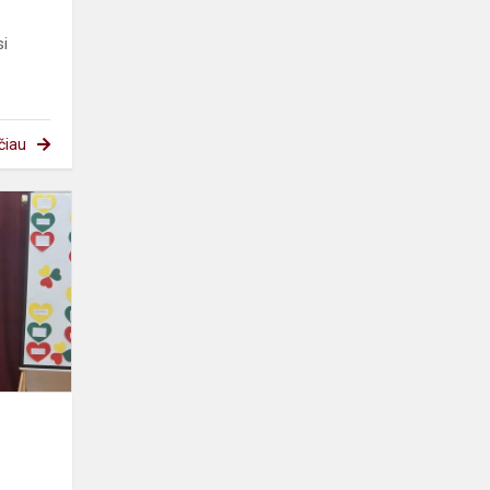
si
čiau
Meninio
skaitymo
šventė