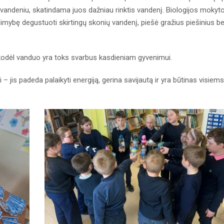
andeniu, skatindama juos dažniau rinktis vandenį. Biologijos mokyto
imybę degustuoti skirtingų skonių vandenį, piešė gražius piešinius be
 kodėl vanduo yra toks svarbus kasdieniam gyvenimui.
jis padeda palaikyti energiją, gerina savijautą ir yra būtinas visiems