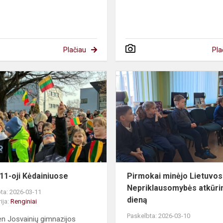
Plačiau
Pla
Kovo
11-
omybės
oji
Kėdainiuose
11-oji Kėdainiuose
Pirmokai minėjo Lietuvos
Nepriklausomybės atkūr
ta: 2026-03-11
dieną
ija:
Renginiai
Paskelbta: 2026-03-10
en Josvainių gimnazijos