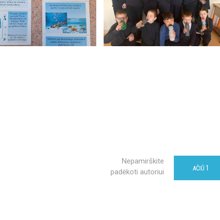
Nepamirškite
1
AČIŪ
padėkoti autoriui