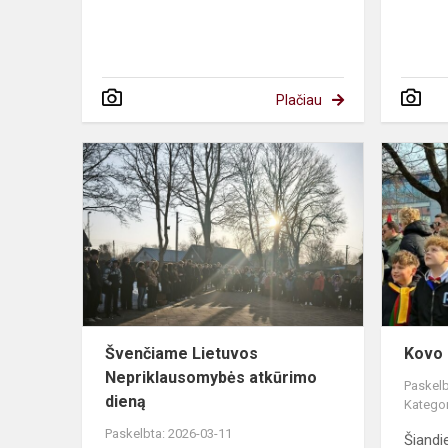
Plačiau
Švenčiame
Lietuvos
Nepriklaus
atkūrimo
dieną
Švenčiame Lietuvos
Kovo 
Nepriklausomybės atkūrimo
Paskelb
dieną
Kategor
Paskelbta: 2026-03-11
Šiandi