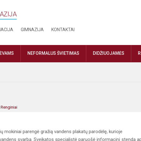
NAZIJA
MACIJA
GIMNAZIJA
KONTAKTAI
TĖVAMS
NEFORMALUS ŠVIETIMAS
DIDŽIUOJAMĖS
R
:
Renginiai
ių mokiniai parengė gražią vandens plakatų parodėlę, kurioje
 vandens svarbą. Sveikatos specialistė paruošė informacinį stendą a