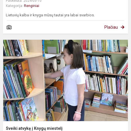
Paskelbta: 2024-05-10
Kategorija:
Renginiai
Lietuvių kalba ir knyga mūsų tautai yra labai svarbios.
Plačiau
S
a
į
K
m
Sveiki atvykę į Knygų miestelį