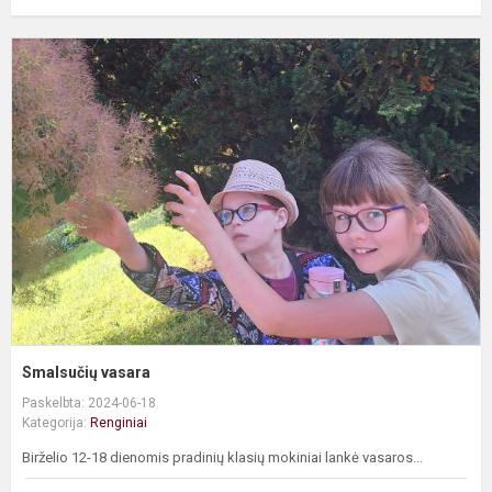
S
v
Smalsučių vasara
Paskelbta: 2024-06-18
Kategorija:
Renginiai
Birželio 12-18 dienomis pradinių klasių mokiniai lankė vasaros...