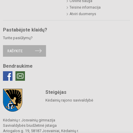
Civilinė sauga
Teisinė informacija
Atviri duomenys
Pastabėjote klaidų?
Turite pasiūlymų?
RAŠYKITE
Bendraukime
Steigėjas
Kėdainių rajono savivaldybė
Kėdainių r. Josvainių gimnazija
Savivaldybės biudžetinė įstaiga
Ariogalos g. 19, 58187 Josvainiai, Kėdainių r.