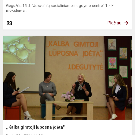
Gegužės 15 d. "Josvainių socialiniame ir ugdymo centre" 1-4 kl.
moksleiviai...
Plačiau
,
g
l
į
,,Kalba gimtoji lūposna įdėta"