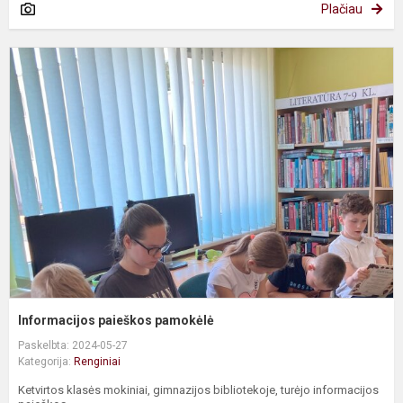
Plačiau
I
p
p
Informacijos paieškos pamokėlė
Paskelbta: 2024-05-27
Kategorija:
Renginiai
Ketvirtos klasės mokiniai, gimnazijos bibliotekoje, turėjo informacijos