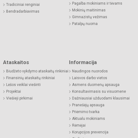
Pagalba mokiniams ir tėvams
Tradiciniai renginiai
Mokinių maitinimas
Bendradarbiavimas
Gimnazistų vežimas
Patalpų nuoma
Ataskaitos
Informacija
Biudžeto vykdymo ataskaitų rinkiniai
Naudingos nuorodos
Finansinių ataskaitų rinkiniai
Laisvos darbo vietos
Lėšos veiklai viešinti
Asmens duomenų apsauga
Projektai
Konsultavimasis su visuomene
Viešieji pirkimai
Dažniausiai užduodami klausimai
Pranešėjų apsauga
Priėmimo tvarka
Aktualu mokiniams
Rėmėjai
Korupcijos prevencija