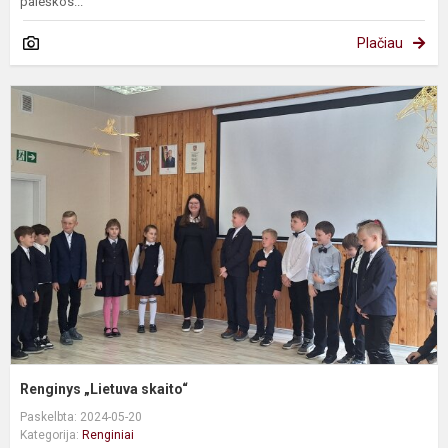
paieškos...
Plačiau
R
„
s
Renginys „Lietuva skaito“
Paskelbta: 2024-05-20
Kategorija:
Renginiai