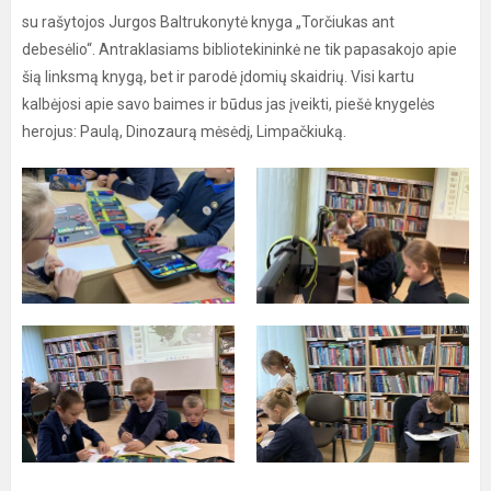
su rašytojos Jurgos Baltrukonytė knyga „Torčiukas ant
debesėlio“. Antraklasiams bibliotekininkė ne tik papasakojo apie
šią linksmą knygą, bet ir parodė įdomių skaidrių. Visi kartu
kalbėjosi apie savo baimes ir būdus jas įveikti, piešė knygelės
herojus: Paulą, Dinozaurą mėsėdį, Limpačkiuką.