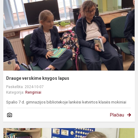
k
l
Drauge verskime knygos lapus
Paskelbta: 2024-10-07
Kategorija:
Renginiai
Spalio 7 d. gimnazijos bibliotekoje lankėsi ketvirtos klasės mokiniai
Plačiau
D