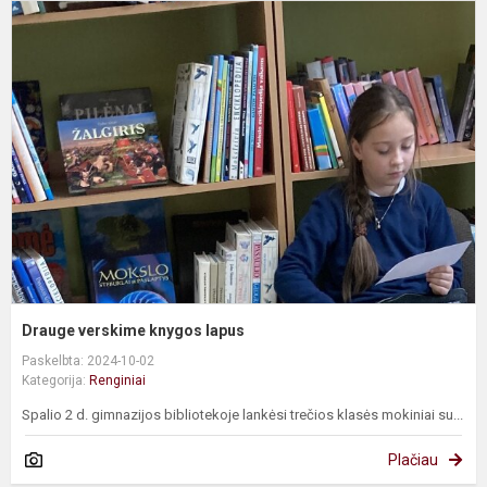
D
v
k
l
Drauge verskime knygos lapus
Paskelbta: 2024-10-02
Kategorija:
Renginiai
Spalio 2 d. gimnazijos bibliotekoje lankėsi trečios klasės mokiniai su...
Plačiau