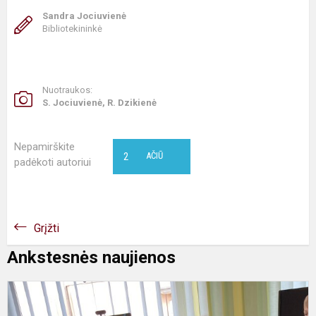
Sandra Jociuvienė
Bibliotekininkė
Nuotraukos:
S. Jociuvienė, R. Dzikienė
Nepamirškite
2
AČIŪ
padėkoti autoriui
Grįžti
Ankstesnės naujienos
D
v