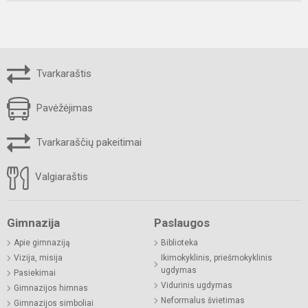
Tvarkaraštis
Pavėžėjimas
Tvarkaraščių pakeitimai
Valgiaraštis
Gimnazija
Paslaugos
Apie gimnaziją
Biblioteka
Vizija, misija
Ikimokyklinis, priešmokyklinis
ugdymas
Pasiekimai
Vidurinis ugdymas
Gimnazijos himnas
Neformalus švietimas
Gimnazijos simboliai