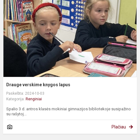
v
k
l
Drauge verskime knygos lapus
Paskelbta: 2024-10-03
Kategorija:
Renginiai
Spalio 3 d. antros klasės mokiniai gimnazijos bibliotekoje susipažino
su rašytoj...
Plačiau