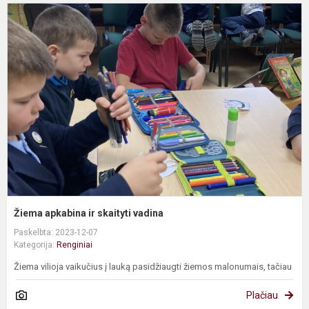
Ž
a
ir
s
v
Žiema apkabina ir skaityti vadina
Paskelbta: 2023-12-07
Kategorija:
Renginiai
Žiema vilioja vaikučius į lauką pasidžiaugti žiemos malonumais, tačiau
Plačiau