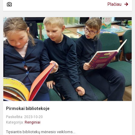
Plačiau
P
b
Pirmokai bibliotekoje
Paskelbta: 2023-10-20
Kategorija:
Renginiai
Tęsiantis bibliotekų mėnesio veikloms...