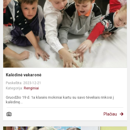
Kalėdinė vakaronė
Paskelbta: 2023-12-21
Kategorija:
Renginiai
Gruodžio 19 d. 1a klasės mokiniai kartu su savo tėveliais rinkosi į
kalėdinę...
Plačiau
Ž