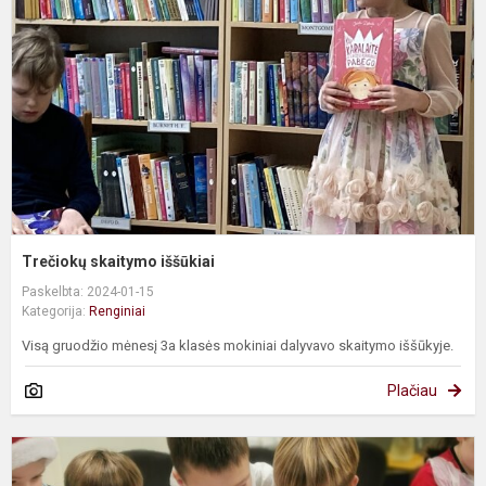
Trečiokų skaitymo iššūkiai
Paskelbta: 2024-01-15
Kategorija:
Renginiai
Visą gruodžio mėnesį 3a klasės mokiniai dalyvavo skaitymo iššūkyje.
Plačiau
K
v