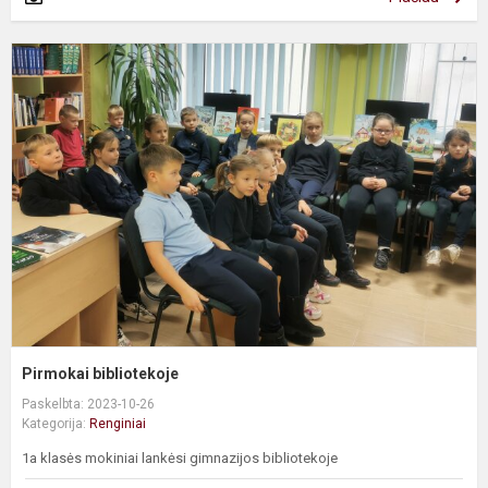
P
b
Pirmokai bibliotekoje
Paskelbta: 2023-10-26
Kategorija:
Renginiai
1a klasės mokiniai lankėsi gimnazijos bibliotekoje