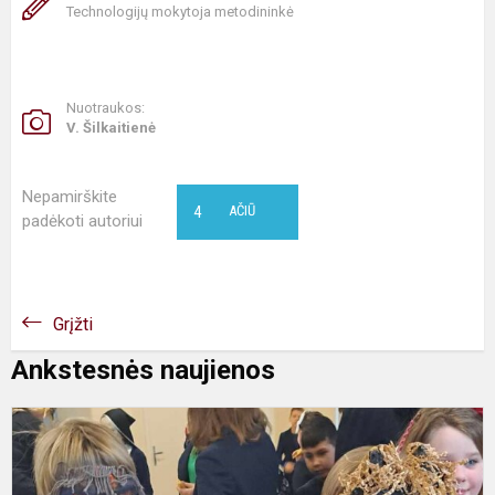
Technologijų mokytoja metodininkė
Nuotraukos:
V. Šilkaitienė
Nepamirškite
4
AČIŪ
padėkoti autoriui
Grįžti
Ankstesnės naujienos
Ž
ž
b