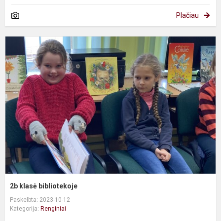
Plačiau
2
k
b
2b klasė bibliotekoje
Paskelbta: 2023-10-12
Kategorija:
Renginiai