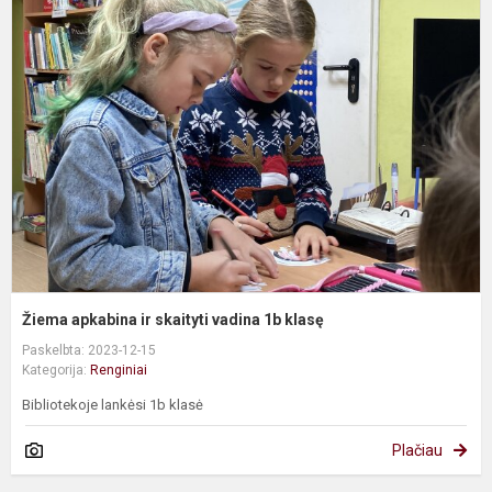
a
ir
s
v
1
k
Žiema apkabina ir skaityti vadina 1b klasę
Paskelbta: 2023-12-15
Kategorija:
Renginiai
Bibliotekoje lankėsi 1b klasė
Plačiau