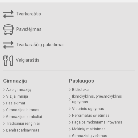
Tvarkaraštis
Pavėžėjimas
Tvarkaraščių pakeitimai
Valgiaraštis
Gimnazija
Paslaugos
Apie gimnaziją
Biblioteka
Vizija, misija
Ikimokyklinis, priešmokyklinis
ugdymas
Pasiekimai
Vidurinis ugdymas
Gimnazijos himnas
Neformalus švietimas
Gimnazijos simboliai
Pagalba mokiniams ir tėvams
Tradiciniai renginiai
Mokinių maitinimas
Bendradarbiavimas
Gimnazistų vežimas