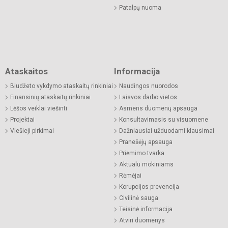
Patalpų nuoma
Ataskaitos
Informacija
Biudžeto vykdymo ataskaitų rinkiniai
Naudingos nuorodos
Finansinių ataskaitų rinkiniai
Laisvos darbo vietos
Lėšos veiklai viešinti
Asmens duomenų apsauga
Projektai
Konsultavimasis su visuomene
Viešieji pirkimai
Dažniausiai užduodami klausimai
Pranešėjų apsauga
Priėmimo tvarka
Aktualu mokiniams
Rėmėjai
Korupcijos prevencija
Civilinė sauga
Teisinė informacija
Atviri duomenys