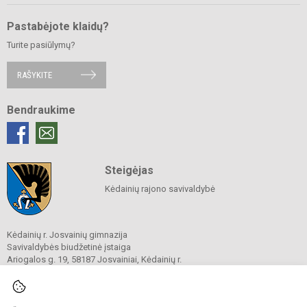
Pastabėjote klaidų?
Turite pasiūlymų?
RAŠYKITE
Bendraukime
Steigėjas
Kėdainių rajono savivaldybė
Kėdainių r. Josvainių gimnazija
Savivaldybės biudžetinė įstaiga
Ariogalos g. 19, 58187 Josvainiai, Kėdainių r.
Tel.
0 347 73274
El. p.
mokykla@josvainiugimnazija.lt
Duomenys kaupiami ir saugomi