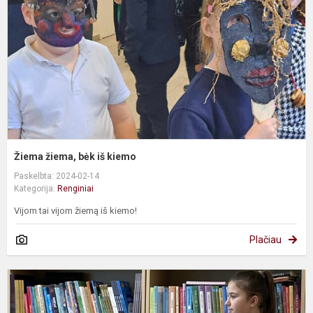
i
k
Žiema žiema, bėk iš kiemo
Paskelbta: 2024-02-14
Kategorija:
Renginiai
Vijom tai vijom žiemą iš kiemo!
Plačiau
T
s
i