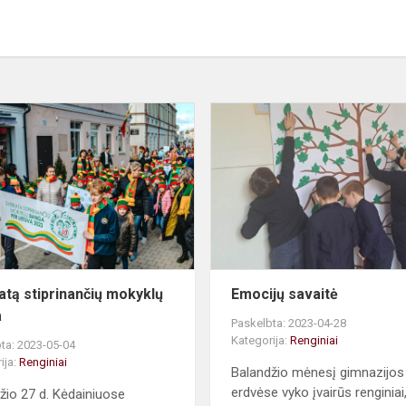
a
Sveikatą
stiprinančių
mokyklų
banga
atą stiprinančių mokyklų
Emocijų savaitė
a
Paskelbta: 2023-04-28
Kategorija:
Renginiai
ta: 2023-05-04
ija:
Renginiai
Balandžio mėnesį gimnazijos
erdvėse vyko įvairūs renginiai,
žio 27 d. Kėdainiuose