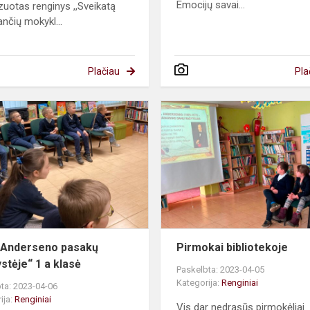
Emocijų savai...
zuotas renginys ,,Sveikatą
ančių mokykl...
Plačiau
Pla
„H.
K.
Anderseno
pasakų
karalystėje“
1
a
klasė
. Anderseno pasakų
Pirmokai bibliotekoje
ystėje“ 1 a klasė
Paskelbta: 2023-04-05
Kategorija:
Renginiai
ta: 2023-04-06
ija:
Renginiai
Vis dar nedrąsūs pirmokėliai