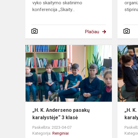
vyko skaitymo skatinimo
organi
konferencija ,,Skaity...
stiprin
Plačiau
„H.
K.
Anderseno
pasakų
karalystėje“
3
klasė
„H. K. Anderseno pasakų
„H. K
karalystėje“ 3 klasė
karal
Paskelbta: 2023-04-07
Paskelb
Kategorija:
Renginiai
Kategor