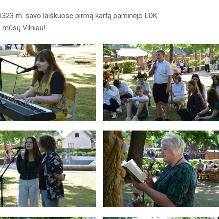
į 1323 m. savo laiškuose pirmą kartą paminėjo LDK
, mūsų Vilniau!