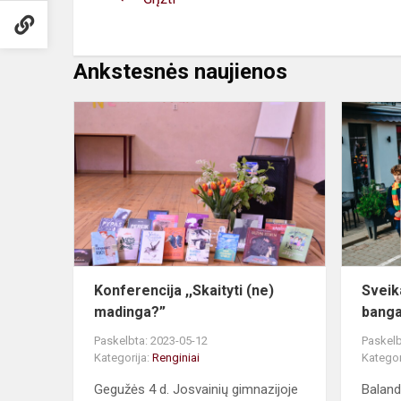
Ankstesnės naujienos
Konferencij
,,Skaityti
(ne)
madinga?”
Konferencija ,,Skaityti (ne)
Sveik
madinga?”
bang
Paskelbta: 2023-05-12
Paskelb
Kategorija:
Renginiai
Kategor
Gegužės 4 d. Josvainių gimnazijoje
Baland