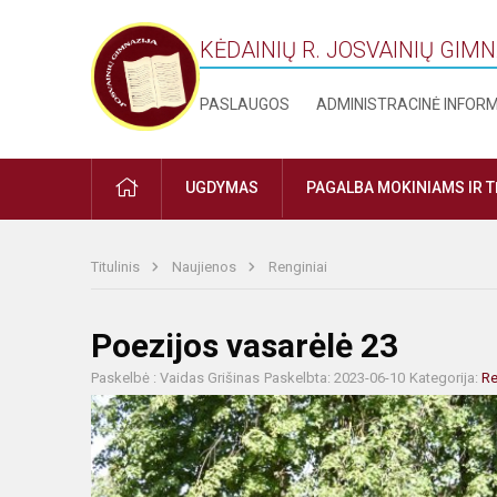
KĖDAINIŲ R. JOSVAINIŲ GIM
PASLAUGOS
ADMINISTRACINĖ INFOR
PRADŽIA
UGDYMAS
PAGALBA MOKINIAMS IR 
Titulinis
Naujienos
Renginiai
Poezijos vasarėlė 23
Paskelbė : Vaidas Grišinas
Paskelbta: 2023-06-10
Kategorija:
Re