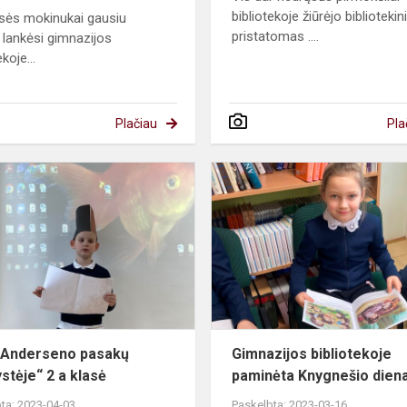
bibliotekoje žiūrėjo biblioteki
asės mokinukai gausiu
pristatomas ....
u lankėsi gimnazijos
ekoje...
Plačiau
Pla
„H.
K.
Anderseno
pasakų
karalystėje“
2
a
klasė
. Anderseno pasakų
Gimnazijos bibliotekoje
ystėje“ 2 a klasė
paminėta Knygnešio dien
ta: 2023-04-03
Paskelbta: 2023-03-16