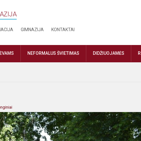
NAZIJA
MACIJA
GIMNAZIJA
KONTAKTAI
TĖVAMS
NEFORMALUS ŠVIETIMAS
DIDŽIUOJAMĖS
R
nginiai