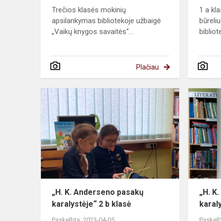
Trečios klasės mokinių
1 a kl
apsilankymas bibliotekoje užbaigė
būreli
„Vaikų knygos savaitės“...
bibliot
Plačiau
„H.
K.
Anderseno
pasakų
karalystėje“
2
b
klasė
„H. K. Anderseno pasakų
„H. K
karalystėje“ 2 b klasė
karal
Paskelbta: 2023-04-05
Paskelb