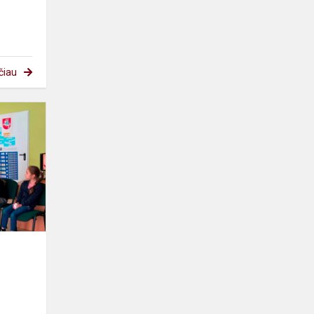
čiau
Pirmokai
bibliotekoje