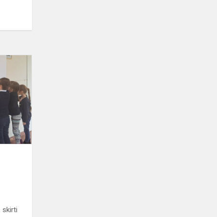
Emocijų
savaitė
 skirti