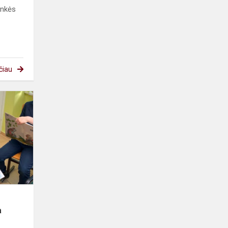
ninkės
čiau
Gimnazijos
bibliotekoje
paminėta
Knygnešio
diena
a