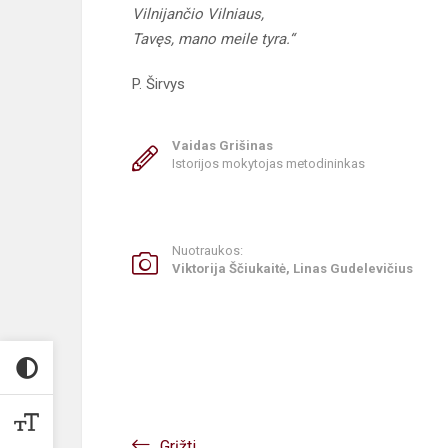
Vilnijančio Vilniaus,
Tavęs, mano meile tyra.“
P. Širvys
Vaidas Grišinas
Istorijos mokytojas metodininkas
Nuotraukos:
Viktorija Ščiukaitė, Linas Gudelevičius
Grįžti