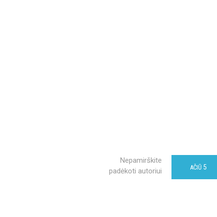
Nepamirškite
5
AČIŪ
padėkoti autoriui