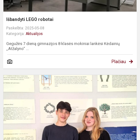
Išbandyti LEGO robotai
Paskelbta: 2025-05-08
Kategorija:
Aktualijos
Gegužės 7 dieną gimnazijos 8 klasės mokiniai lankėsi Kėdainių
,,Atžalyno“ ...
Plačiau
D
b
v