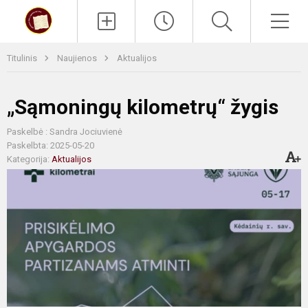
Paieška
Men
Titulinis
Naujienos
Aktualijos
„Sąmoningų kilometrų“ žygis
Paskelbė : Sandra Jociuvienė
Paskelbta: 2025-05-20
Kategorija:
Aktualijos