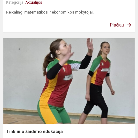
Kategorija:
Aktualijos
Reikalingi matematikos ir ekonomikos mokytojai.
Plačiau
T
ž
e
Tinklinio žaidimo edukacija