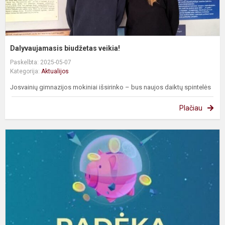
Dalyvaujamasis biudžetas veikia!
Paskelbta: 2025-05-07
Kategorija:
Aktualijos
Josvainių gimnazijos mokiniai išsirinko – bus naujos daiktų spintelės
Plačiau
Į
m
a
d