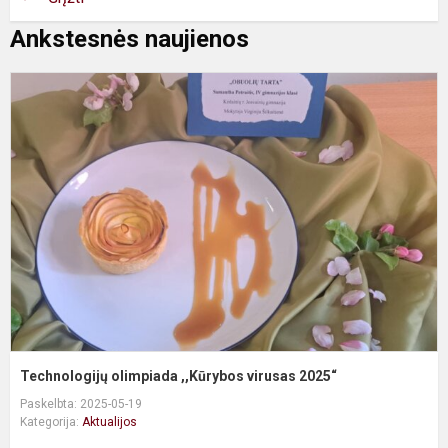
Ankstesnės naujienos
T
o
,
v
2
Technologijų olimpiada ,,Kūrybos virusas 2025“
Paskelbta: 2025-05-19
Kategorija:
Aktualijos