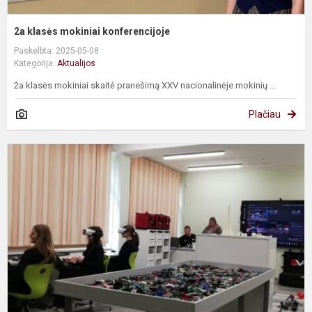
2a klasės mokiniai konferencijoje
Paskelbta: 2025-05-08
Kategorija:
Aktualijos
2a klasės mokiniai skaitė pranešimą XXV nacionalinėje mokinių ...
Plačiau
I
L
r