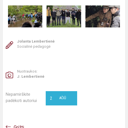
Jolanta Lembertienė
Socialinė pedagogė
Nuotraukos:
J. Lembertienė
Nepamirškite
2
AČIŪ
padėkoti autoriui
Grįžti