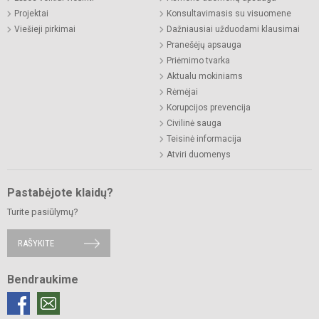
Projektai
Konsultavimasis su visuomene
Viešieji pirkimai
Dažniausiai užduodami klausimai
Pranešėjų apsauga
Priėmimo tvarka
Aktualu mokiniams
Rėmėjai
Korupcijos prevencija
Civilinė sauga
Teisinė informacija
Atviri duomenys
Pastabėjote klaidų?
Turite pasiūlymų?
RAŠYKITE
Bendraukime