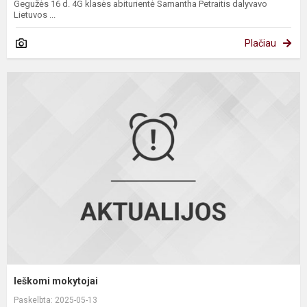
Gegužės 16 d. 4G klasės abiturientė Samantha Petraitis dalyvavo
Lietuvos ...
Plačiau
I
m
Ieškomi mokytojai
Paskelbta: 2025-05-13