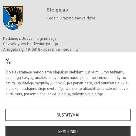
Steigėjas
Kėdainių rajono savivaldybė
Kėdainių r. Josvainių gimnazija
Savivaldybės biudžetinė įstaiga
Ariogalos g. 19, 58187 Josvainiai, Kėdainių r.
Tel.
0 347 73274
El. p.
mokykla@josvainiugimnazija.lt
Duomenys kaupiami ir saugomi
Juridinių asmenų registre
Šioje svetainėje naudojame slapukus siekdami užtikrinti jums teikiamų
Įmonės kodas 191018728
paslaugų kokybę, analizuoti svetainės naudojimą ir optimizuoti naršymo
patirtį. Spustelėję mygtuką „Sutinku“, jūs patvirtinate, kad sutinkate su visų
slapukų naudojimu šioje svetainėje. Jei norite atšaukti arba pakeisti savo
sutikimus, prašome apsilankyti
slapukų valdymo puslapyje
.
© 2020. Kėdainių r. Josvainių gimnazija. Visos teisės saugomos.
Kopijuoti turinį be raštiško gimnazijos sutikimo griežtai draudžiama.
NUSTATYMAI
Prieinamumo paraiška
Slapukų valdymas
Sumanus būdas atnaujinti
NESUTINKU
mokyklos interneto