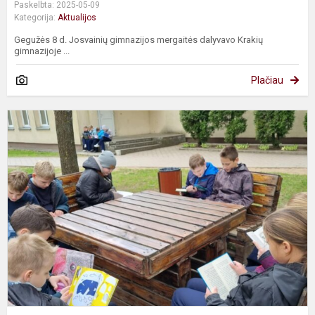
Paskelbta: 2025-05-09
Kategorija:
Aktualijos
Gegužės 8 d. Josvainių gimnazijos mergaitės dalyvavo Krakių
gimnazijoje ...
Plačiau
S
s
a
„
s