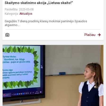
Skaitymo skatinimo akcija „Lietuva skaito!“
Paskelbta: 2025-05-08
Kategorija:
Aktualijos
Gegužės 7 dieną pradinių klasių mokiniai paminėjo Spaudos
atgavimo...
Plačiau
2
k
m
k