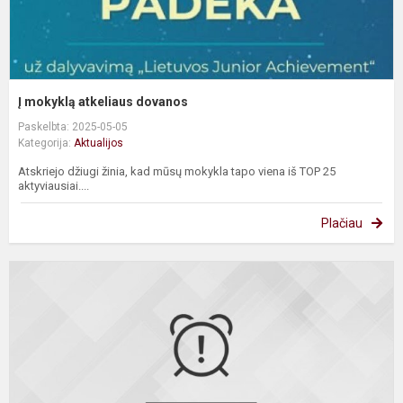
Į mokyklą atkeliaus dovanos
Paskelbta: 2025-05-05
Kategorija:
Aktualijos
Atskriejo džiugi žinia, kad mūsų mokykla tapo viena iš TOP 25
aktyviausiai....
Plačiau
I
g
m
–
a
k
p