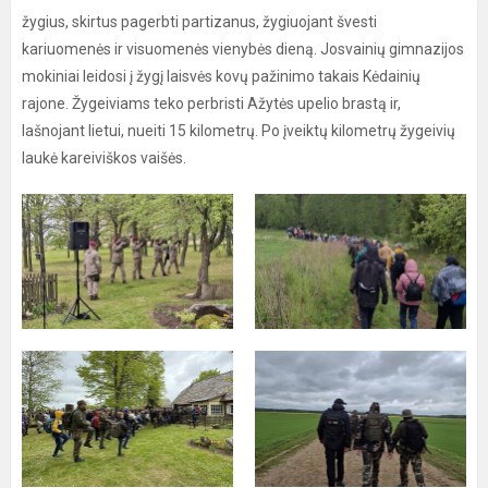
žygius, skirtus pagerbti partizanus, žygiuojant švesti
kariuomenės ir visuomenės vienybės dieną. Josvainių gimnazijos
mokiniai leidosi į žygį laisvės kovų pažinimo takais Kėdainių
rajone. Žygeiviams teko perbristi Ažytės upelio brastą ir,
lašnojant lietui, nueiti 15 kilometrų. Po įveiktų kilometrų žygeivių
laukė kareiviškos vaišės.