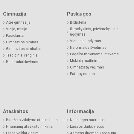
Gimnazija
Paslaugos
Apie gimnaziją
Biblioteka
Vizija, misija
Ikimokyklinis, priešmokyklinis
ugdymas
Pasiekimai
Vidurinis ugdymas
Gimnazijos himnas
Neformalus švietimas
Gimnazijos simboliai
Pagalba mokiniams ir tėvams
Tradiciniai renginiai
Mokinių maitinimas
Bendradarbiavimas
Gimnazistų vežimas
Patalpų nuoma
Ataskaitos
Informacija
Biudžeto vykdymo ataskaitų rinkiniai
Naudingos nuorodos
Finansinių ataskaitų rinkiniai
Laisvos darbo vietos
Lėšos veiklai viešinti
Asmens duomenų apsauga