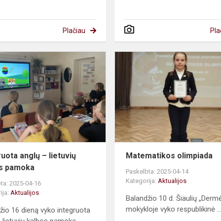
Plačiau
Pla
Integruota
anglų
–
lietuvių
kalbos
pamoka
ruota anglų – lietuvių
Matematikos olimpiada
os pamoka
Paskelbta: 2025-04-14
Kategorija:
Aktualijos
ta: 2025-04-16
ija:
Aktualijos
Balandžio 10 d. Šiaulių „Derm
mokykloje vyko respublikinė ..
žio 16 dieną vyko integruota
- lietuvių kalbos pamoka...