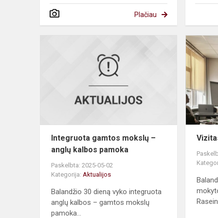
Plačiau
Integruota
gamtos
mokslų
–
anglų
kalbos
pamoka
Integruota gamtos mokslų –
Vizit
anglų kalbos pamoka
Paskelb
Kategor
Paskelbta: 2025-05-02
Kategorija:
Aktualijos
Baland
mokyto
Balandžio 30 dieną vyko integruota
Raseini
anglų kalbos – gamtos mokslų
pamoka...