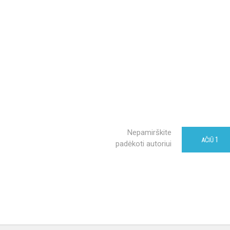
Nepamirškite
1
AČIŪ
padėkoti autoriui