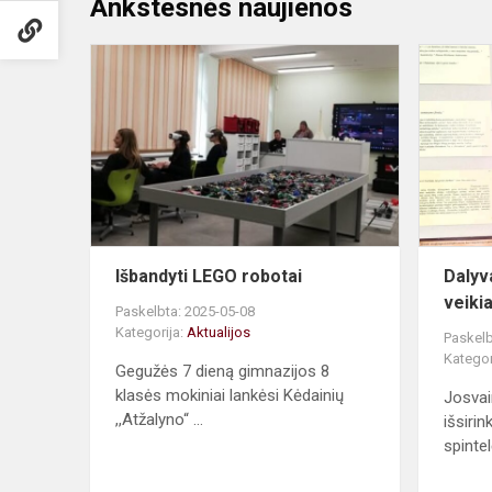
Ankstesnės naujienos
Išbandyti
LEGO
robotai
Išbandyti LEGO robotai
Dalyv
veikia
Paskelbta: 2025-05-08
Kategorija:
Aktualijos
Paskelb
Kategor
Gegužės 7 dieną gimnazijos 8
klasės mokiniai lankėsi Kėdainių
Josvai
,,Atžalyno“ ...
išsiri
spinte