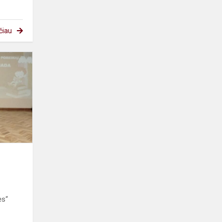
čiau
Matematikos
olimpiada
ės“
.