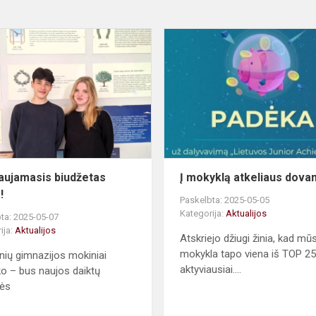
Dalyvaujamasis
biudžetas
veikia!
aujamasis biudžetas
Į mokyklą atkeliaus dova
!
Paskelbta: 2025-05-05
Kategorija:
Aktualijos
ta: 2025-05-07
ija:
Aktualijos
Atskriejo džiugi žinia, kad mū
mokykla tapo viena iš TOP 2
nių gimnazijos mokiniai
aktyviausiai....
nko – bus naujos daiktų
lės