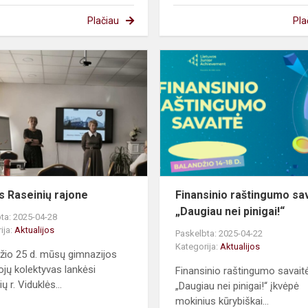
Plačiau
Pla
Vizitas
Raseinių
rajone
as Raseinių rajone
Finansinio raštingumo sa
„Daugiau nei pinigai!“
ta: 2025-04-28
ija:
Aktualijos
Paskelbta: 2025-04-22
Kategorija:
Aktualijos
žio 25 d. mūsų gimnazijos
jų kolektyvas lankėsi
Finansinio raštingumo savait
ų r. Viduklės...
„Daugiau nei pinigai!“ įkvėpė
mokinius kūrybiškai...