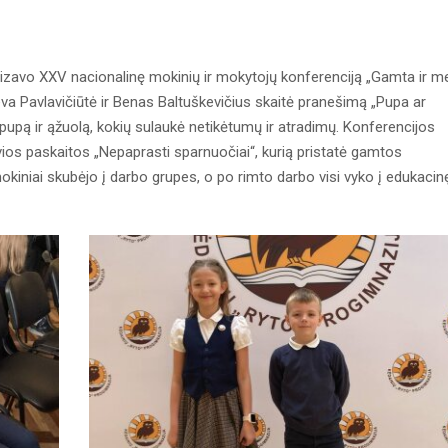
nizavo XXV nacionalinę mokinių ir mokytojų konferenciją „Gamta ir m
Ieva Pavlavičiūtė ir Benas Baltuškevičius skaitė pranešimą „Pupa ar
i pupą ir ąžuolą, kokių sulaukė netikėtumų ir atradimų. Konferencijos
ios paskaitos „Nepaprasti sparnuočiai“, kurią pristatė gamtos
okiniai skubėjo į darbo grupes, o po rimto darbo visi vyko į edukacin