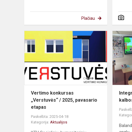
Plačiau
Vertimo
konkursas
„Verstuvės“
/
2025,
pavasario
etapas
Vertimo konkursas
Integ
„Verstuvės“ / 2025, pavasario
kalb
etapas
Paskelb
Kategor
Paskelbta: 2025-04-18
Kategorija:
Aktualijos
Baland
anglų 