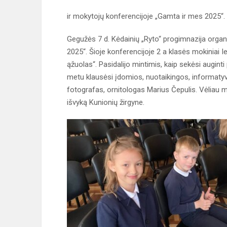
ir mokytojų konferencijoje „Gamta ir mes 2025“.
Gegužės 7 d. Kėdainių „Ryto“ progimnazija orga
2025“. Šioje konferencijoje 2 a klasės mokiniai 
ąžuolas“. Pasidalijo mintimis, kaip sekėsi augint
metu klausėsi įdomios, nuotaikingos, informatyv
fotografas, ornitologas Marius Čepulis. Vėliau m
išvyką Kunionių žirgyne.