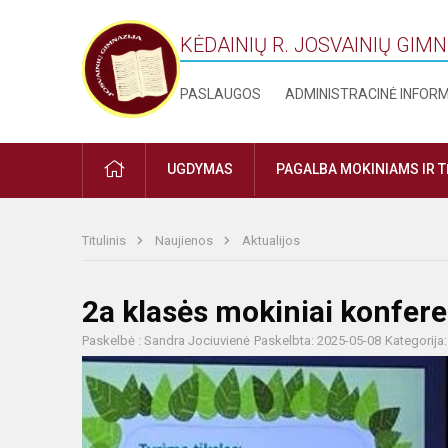
KĖDAINIŲ R. JOSVAINIŲ GIM
PASLAUGOS
ADMINISTRACINĖ INFOR
PRADŽIA
UGDYMAS
PAGALBA MOKINIAMS IR 
Titulinis
Naujienos
Aktualijos
2a klasės mokiniai konfere
Paskelbė : Sandra Jociuvienė
Paskelbta: 2025-05-08
Kategorija